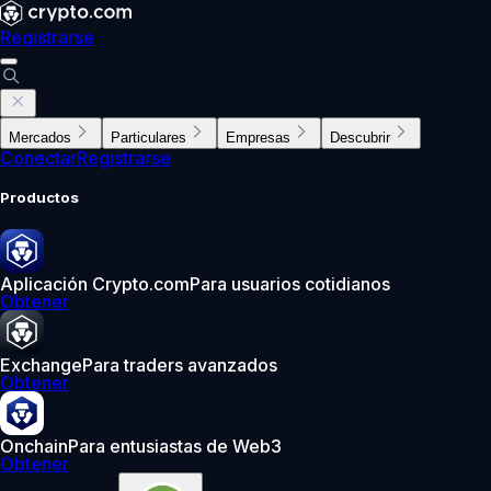
Registrarse
Mercados
Particulares
Empresas
Descubrir
Conectar
Registrarse
Productos
Aplicación Crypto.com
Para usuarios cotidianos
Obtener
Exchange
Para traders avanzados
Obtener
Onchain
Para entusiastas de Web3
Obtener