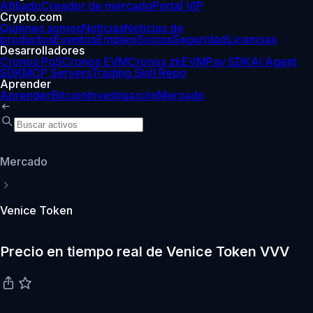
Afiliado
Creador de mercado
Portal VIP
Crypto.com
Quiénes somos
Noticias
Noticias de
productos
Eventos
Empleo
Socios
Seguridad
Licencias
Desarrolladores
Cronos PoS
Cronos EVM
Cronos zkEVM
Pay SDK
AI Agent
SDK
MCP Servers
Trading Skill Repo
Aprender
Aprender
Bitcoin
Investigación
Mercado
Mercado
Venice Token
Precio en tiempo real de Venice Token VVV