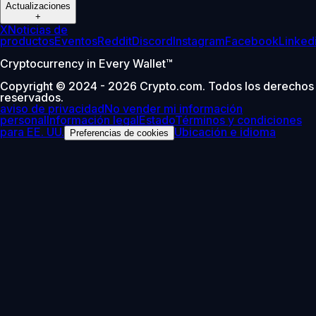
Actualizaciones
+
X
Noticias de
productos
Eventos
Reddit
Discord
Instagram
Facebook
Linked
Cryptocurrency in Every Wallet™
Copyright © 2024 - 2026 Crypto.com. Todos los derechos
reservados.
aviso de privacidad
No vender mi información
personal
Información legal
Estado
Términos y condiciones
para EE. UU.
Ubicación e idioma
Preferencias de cookies