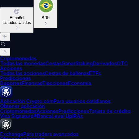
Español
BRL
Estados Unidos
Criptomonedas
Todas las monedas
Cestas
Ganar
Staking
Derivados
OTC
Acciones
Todas las acciones
Cestas de ballenas
ETFs
Predicciones
Deportes
Finanzas
Elecciones
Economía
Aplicación Crypto.com
Para usuarios cotidianos
Obtener aplicación
Criptomonedas
Acciones
Predicciones
Tarjeta de crédito
Visa Signature®
Banca
Level Up
IRAs
Exchange
Para traders avanzados