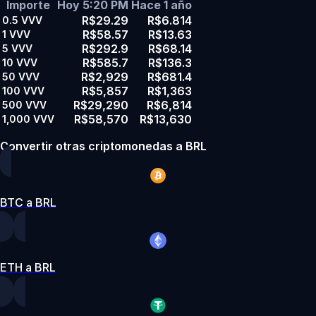
Importe
Hoy 5:20 PM
Hace 1 año
R$29.29
R$6.814
0.5
VVV
R$58.57
R$13.63
1
VVV
R$292.9
R$68.14
5
VVV
R$585.7
R$136.3
10
VVV
R$2,929
R$681.4
50
VVV
R$5,857
R$1,363
100
VVV
R$29,290
R$6,814
500
VVV
R$58,570
R$13,630
1,000
VVV
Convertir otras criptomonedas a BRL
BTC a BRL
ETH a BRL