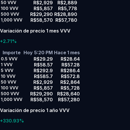
R$2,929
R$2,889
50
VVV
R$5,857
R$5,778
100
VVV
R$29,290
R$28,890
500
VVV
R$58,570
R$57,780
1,000
VVV
Variación de precio 1 mes VVV
+2.71%
Importe
Hoy 5:20 PM
Hace 1 mes
R$29.29
R$28.64
0.5
VVV
R$58.57
R$57.28
1
VVV
R$292.9
R$286.4
5
VVV
R$585.7
R$572.8
10
VVV
R$2,929
R$2,864
50
VVV
R$5,857
R$5,728
100
VVV
R$29,290
R$28,640
500
VVV
R$58,570
R$57,280
1,000
VVV
Variación de precio 1 año VVV
+330.93%