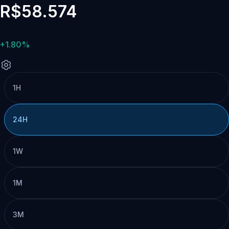
R$58.574
+1.80%
1H
24H
1W
1M
3M