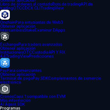
Obtener aplicación
Libro de órdenes al contado
Bots de trading
API de
trading
OTC
CDCX CLI
TradingView
Onchain
Para entusiastas de Web3
Obtener aplicación
Intercambios
Stake
Examinar DApps
Exchange
Para traders avanzados
Obtener aplicación
Instituciones
OTC
Custodia
API Y FIX
4.4
TradingView
Predicciones
Pay
Para comerciantes
Obtener aplicación
Terminal de pago
Pay SDK
Complementos de comercio
electrónico
Cronos
Capa 1 compatible con EVM
Más información
AI Agent SDK
Programas