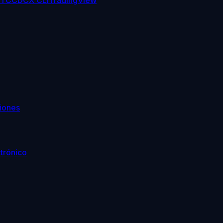
TC
CDCX CLI
TradingView
iones
trónico