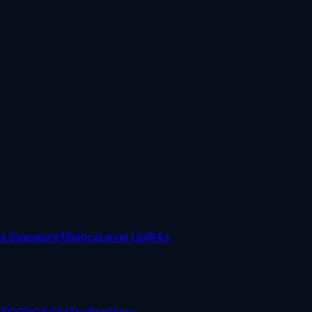
sa Signature®
Banca
Level Up
IRAs