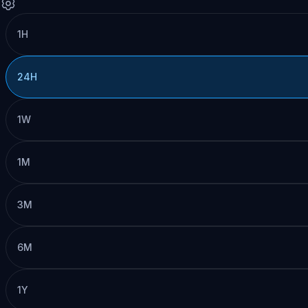
1H
24H
1W
1M
3M
6M
1Y