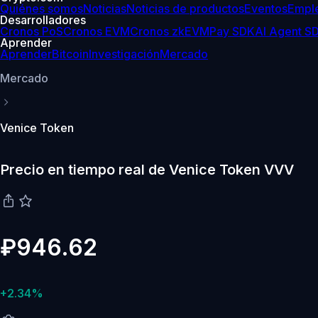
Quiénes somos
Noticias
Noticias de productos
Eventos
Empl
Desarrolladores
Cronos PoS
Cronos EVM
Cronos zkEVM
Pay SDK
AI Agent S
Aprender
Aprender
Bitcoin
Investigación
Mercado
Mercado
Venice Token
Precio en tiempo real de Venice Token VVV
₽946.62
+2.34%