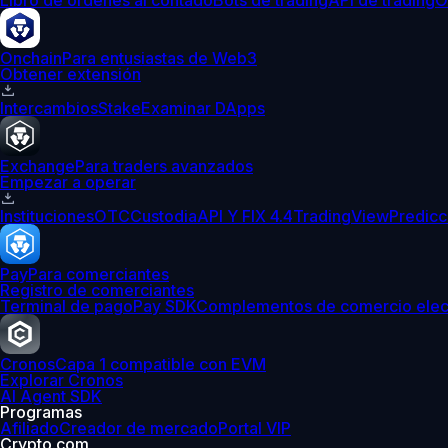
Libro de órdenes al contado
Bots de trading
API de trading
O
Onchain
Para entusiastas de Web3
Obtener extensión
Intercambios
Stake
Examinar DApps
Exchange
Para traders avanzados
Empezar a operar
Instituciones
OTC
Custodia
API Y FIX 4.4
TradingView
Predicc
Pay
Para comerciantes
Registro de comerciantes
Terminal de pago
Pay SDK
Complementos de comercio elec
Cronos
Capa 1 compatible con EVM
Explorar Cronos
AI Agent SDK
Programas
Afiliado
Creador de mercado
Portal VIP
Crypto.com