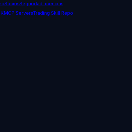
eo
Socios
Seguridad
Licencias
DK
MCP Servers
Trading Skill Repo