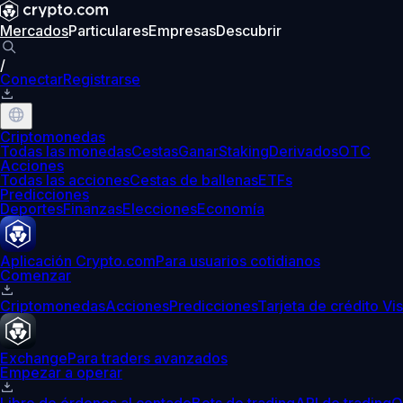
Mercados
Particulares
Empresas
Descubrir
/
Conectar
Registrarse
Criptomonedas
Todas las monedas
Cestas
Ganar
Staking
Derivados
OTC
Acciones
Todas las acciones
Cestas de ballenas
ETFs
Predicciones
Deportes
Finanzas
Elecciones
Economía
Aplicación Crypto.com
Para usuarios cotidianos
Comenzar
Criptomonedas
Acciones
Predicciones
Tarjeta de crédito Vi
Exchange
Para traders avanzados
Empezar a operar