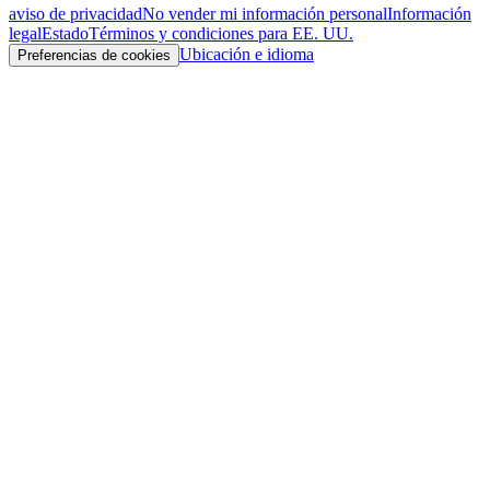
aviso de privacidad
No vender mi información personal
Información
legal
Estado
Términos y condiciones para EE. UU.
Ubicación e idioma
Preferencias de cookies