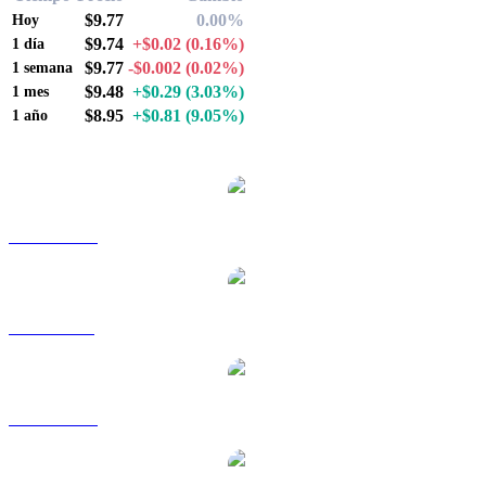
$9.77
0.00%
Hoy
$9.74
+$0.02
(0.16%)
1 día
$9.77
-$0.002
(0.02%)
1 semana
$9.48
+$0.29
(3.03%)
1 mes
$8.95
+$0.81
(9.05%)
1 año
Pares de conversión de UNUS SED LEO populares
LEO a AUD
LEO a BRL
LEO a CAD