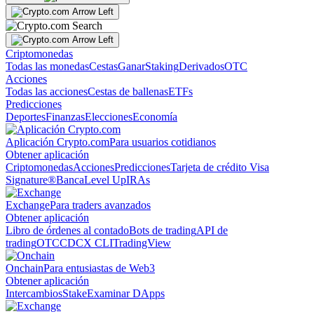
Criptomonedas
Todas las monedas
Cestas
Ganar
Staking
Derivados
OTC
Acciones
Todas las acciones
Cestas de ballenas
ETFs
Predicciones
Deportes
Finanzas
Elecciones
Economía
Aplicación Crypto.com
Para usuarios cotidianos
Obtener aplicación
Criptomonedas
Acciones
Predicciones
Tarjeta de crédito Visa
Signature®
Banca
Level Up
IRAs
Exchange
Para traders avanzados
Obtener aplicación
Libro de órdenes al contado
Bots de trading
API de
trading
OTC
CDCX CLI
TradingView
Onchain
Para entusiastas de Web3
Obtener aplicación
Intercambios
Stake
Examinar DApps