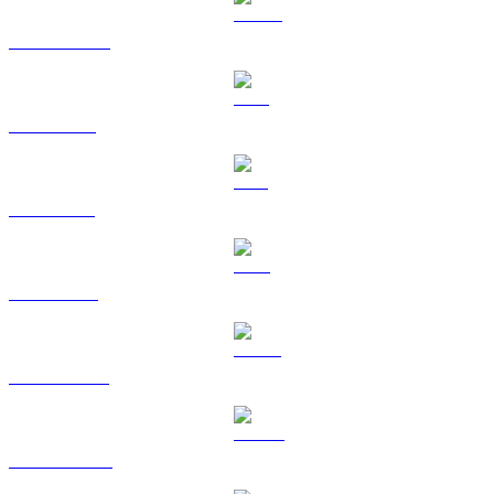
USDC a USD
XRP a USD
SOL a USD
TRX a USD
HYPE a USD
DOGE a USD