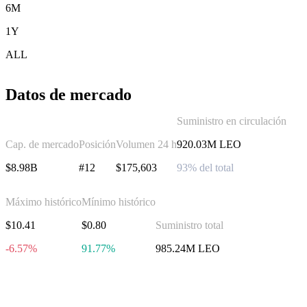
6M
1Y
ALL
Datos de mercado
Suministro en circulación
Cap. de mercado
Posición
Volumen 24 h
920.03M LEO
$8.98B
#12
$175,603
93% del total
Máximo histórico
Mínimo histórico
$10.41
$0.80
Suministro total
-6.57%
91.77%
985.24M LEO
Invierte en UNUS SED LEO