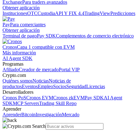
Exchange
Para traders avanzados
Obtener aplicación
Instituciones
OTC
Custodia
API Y FIX 4.4
TradingView
Predicciones
Pay
Para comerciantes
Obtener aplicación
Terminal de pago
Pay SDK
Complementos de comercio electrónico
Cronos
Capa 1 compatible con EVM
Más información
AI Agent SDK
Programas
Afiliado
Creador de mercado
Portal VIP
Crypto.com
Quiénes somos
Noticias
Noticias de
productos
Eventos
Empleo
Socios
Seguridad
Licencias
Desarrolladores
Cronos PoS
Cronos EVM
Cronos zkEVM
Pay SDK
AI Agent
SDK
MCP Servers
Trading Skill Repo
Aprender
Aprender
Bitcoin
Investigación
Mercado