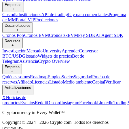
Empresas
+
Custodia
Instituciones
API de trading
Pay para comerciantes
Programa
de MM
Portal VIP
Predicciones
Desarrolladores
+
Cronos PoS
Cronos EVM
Cronos zkEVM
Pay SDK
AI Agent SDK
Recursos
+
Investigación
Mercado
University
Aprender
Conversor
BTC/USD
Glosario
Widgets de precios
Bot de
Telegram
Asistencia
Crypto Overview
Empresa
+
Quiénes somos
Roadmap
Empleo
Socios
Seguridad
Prueba de
reservas
Afiliado
Licencias
Listado
Medio ambiente
Capital
Verificar
Actualizaciones
+
X
Noticias de
productos
Eventos
Reddit
Discord
Instagram
Facebook
Linkedin
Trading
Cryptocurrency in Every Wallet™
Copyright © 2024 - 2026 Crypto.com. Todos los derechos
reservados.