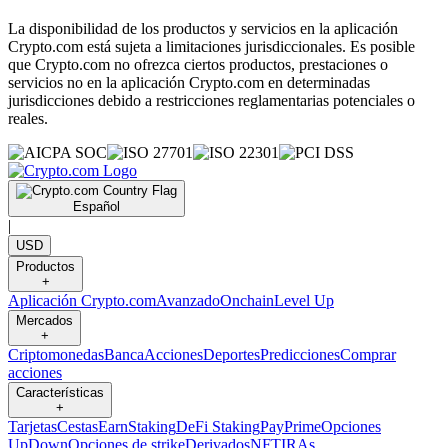
La disponibilidad de los productos y servicios en la aplicación
Crypto.com está sujeta a limitaciones jurisdiccionales. Es posible
que Crypto.com no ofrezca ciertos productos, prestaciones o
servicios no en la aplicación Crypto.com en determinadas
jurisdicciones debido a restricciones reglamentarias potenciales o
reales.
Español
|
USD
Productos
+
Aplicación Crypto.com
Avanzado
Onchain
Level Up
Mercados
+
Criptomonedas
Banca
Acciones
Deportes
Predicciones
Comprar
acciones
Características
+
Tarjetas
Cestas
Earn
Staking
DeFi Staking
Pay
Prime
Opciones
UpDown
Opciones de strike
Derivados
NFT
IRAs