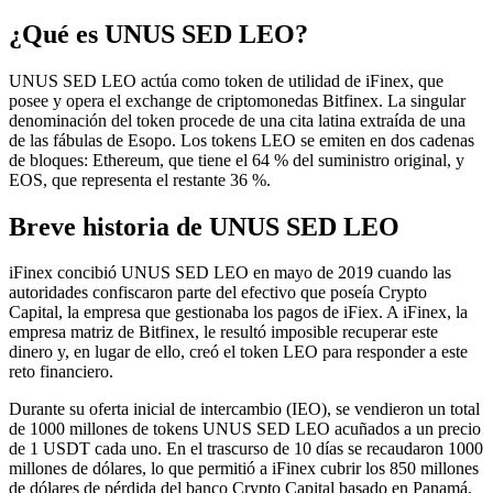
¿Qué es UNUS SED LEO?
UNUS SED LEO actúa como token de utilidad de iFinex, que
posee y opera el exchange de criptomonedas Bitfinex. La singular
denominación del token procede de una cita latina extraída de una
de las fábulas de Esopo. Los tokens LEO se emiten en dos cadenas
de bloques: Ethereum, que tiene el 64 % del suministro original, y
EOS, que representa el restante 36 %.
Breve historia de UNUS SED LEO
iFinex concibió UNUS SED LEO en mayo de 2019 cuando las
autoridades confiscaron parte del efectivo que poseía Crypto
Capital, la empresa que gestionaba los pagos de iFiex. A iFinex, la
empresa matriz de Bitfinex, le resultó imposible recuperar este
dinero y, en lugar de ello, creó el token LEO para responder a este
reto financiero.
Durante su oferta inicial de intercambio (IEO), se vendieron un total
de 1000 millones de tokens UNUS SED LEO acuñados a un precio
de 1 USDT cada uno. En el trascurso de 10 días se recaudaron 1000
millones de dólares, lo que permitió a iFinex cubrir los 850 millones
de dólares de pérdida del banco Crypto Capital basado en Panamá.