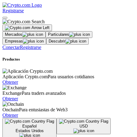
Registrarse
Mercados
Particulares
Empresas
Descubrir
Conectar
Registrarse
Productos
Aplicación Crypto.com
Para usuarios cotidianos
Obtener
Exchange
Para traders avanzados
Obtener
Onchain
Para entusiastas de Web3
Obtener
Español
USD
Estados Unidos