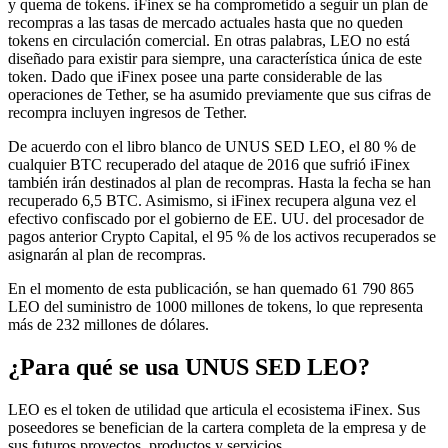
y quema de tokens. iFinex se ha comprometido a seguir un plan de
recompras a las tasas de mercado actuales hasta que no queden
tokens en circulación comercial. En otras palabras, LEO no está
diseñado para existir para siempre, una característica única de este
token. Dado que iFinex posee una parte considerable de las
operaciones de Tether, se ha asumido previamente que sus cifras de
recompra incluyen ingresos de Tether.
De acuerdo con el libro blanco de UNUS SED LEO, el 80 % de
cualquier BTC recuperado del ataque de 2016 que sufrió iFinex
también irán destinados al plan de recompras. Hasta la fecha se han
recuperado 6,5 BTC. Asimismo, si iFinex recupera alguna vez el
efectivo confiscado por el gobierno de EE. UU. del procesador de
pagos anterior Crypto Capital, el 95 % de los activos recuperados se
asignarán al plan de recompras.
En el momento de esta publicación, se han quemado 61 790 865
LEO del suministro de 1000 millones de tokens, lo que representa
más de 232 millones de dólares.
¿Para qué se usa UNUS SED LEO?
LEO es el token de utilidad que articula el ecosistema iFinex. Sus
poseedores se benefician de la cartera completa de la empresa y de
sus futuros proyectos, productos y servicios,