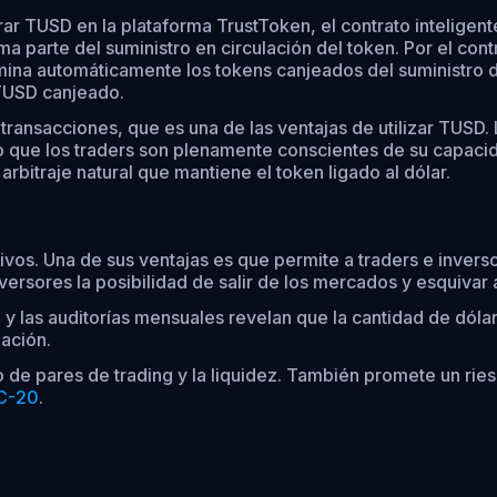
r TUSD en la plataforma TrustToken, el contrato inteligent
 parte del suministro en circulación del token. Por el cont
mina automáticamente los tokens canjeados del suministro d
 TUSD canjeado.
transacciones, que es una de las ventajas de utilizar TUSD
do que los traders son plenamente conscientes de su capac
rbitraje natural que mantiene el token ligado al dólar.
otivos. Una de sus ventajas es que permite a traders e inv
versores la posibilidad de salir de los mercados y esquivar a
 las auditorías mensuales revelan que la cantidad de dóla
lación.
de pares de trading y la liquidez. También promete un rie
RC-20
.