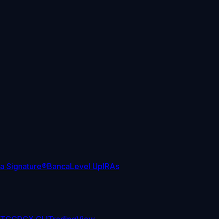
sa Signature®
Banca
Level Up
IRAs