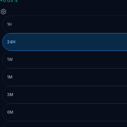
+0.05%
1H
24H
1W
1M
3M
6M