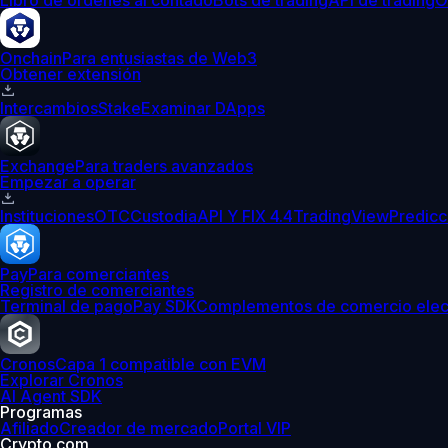
Libro de órdenes al contado
Bots de trading
API de trading
O
Onchain
Para entusiastas de Web3
Obtener extensión
Intercambios
Stake
Examinar DApps
Exchange
Para traders avanzados
Empezar a operar
Instituciones
OTC
Custodia
API Y FIX 4.4
TradingView
Predicc
Pay
Para comerciantes
Registro de comerciantes
Terminal de pago
Pay SDK
Complementos de comercio elec
Cronos
Capa 1 compatible con EVM
Explorar Cronos
AI Agent SDK
Programas
Afiliado
Creador de mercado
Portal VIP
Crypto.com