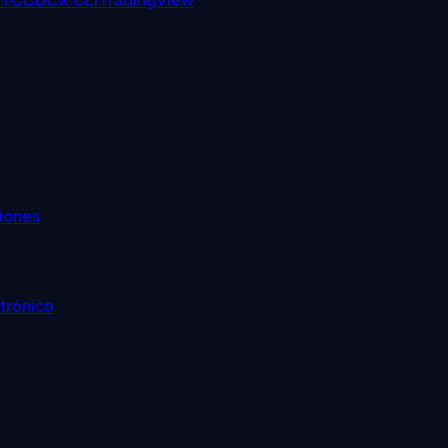
TC
CDCX CLI
TradingView
iones
trónico