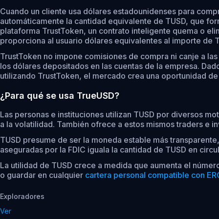
Cuando un cliente usa dólares estadounidenses para compra
automáticamente la cantidad equivalente de TUSD, que forma
plataforma TrustToken, un contrato inteligente quema o eli
proporciona al usuario dólares equivalentes al importe de
TrustToken no impone comisiones de compra ni canje a las 
los dólares depositados en las cuentas de la empresa. Da
utilizando TrustToken, el mercado crea una oportunidad de a
¿Para qué se usa TrueUSD?
Las personas e instituciones utilizan TUSD por diversos m
a la volatilidad. También ofrece a estos mismos traders e in
TUSD presume de ser la moneda estable más transparente, y
aseguradas por la FDIC iguala la cantidad de TUSD en circu
La utilidad de TUSD crece a medida que aumenta el número 
o guardar en cualquier
cartera personal compatible con E
Exploradores
Ver