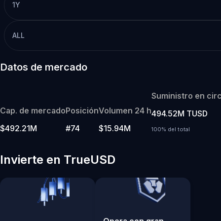
1Y
ALL
Datos de mercado
Suministro en cir
Cap. de mercado
Posición
Volumen 24 h
494.52M TUSD
$492.21M
#74
$15.94M
100% del total
Invierte en TrueUSD
Opera con gran