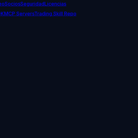
eo
Socios
Seguridad
Licencias
DK
MCP Servers
Trading Skill Repo