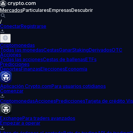
Mercados
Particulares
Empresas
Descubrir
/
Conectar
Registrarse
Criptomonedas
Todas las monedas
Cestas
Ganar
Staking
Derivados
OTC
Acciones
Todas las acciones
Cestas de ballenas
ETFs
Predicciones
Deportes
Finanzas
Elecciones
Economía
Aplicación Crypto.com
Para usuarios cotidianos
Comenzar
Criptomonedas
Acciones
Predicciones
Tarjeta de crédito Vi
Exchange
Para traders avanzados
Empezar a operar