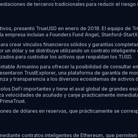
staciones de terceros tradicionales para reducir el riesgo d
tivos, presentó TrueUSD en enero de 2018. El equipo de Tr
a empresa incluían a Founders Fund Angel, Stanford-StartX
para crear vínculos financieros sólidos y garantías comple
 un dólar y se distribuye utilizando un contrato inteligent
izados para custodiar los activos que respaldan los TUSD.
table Armanino para ofrecer la posibilidad de consultar e
sentaron TrustExplorer, una plataforma de garantía de mon
za y transparencia a los diversos ecosistemas de activos di
os DeFi importantes y tiene el aval global de grandes escr
a velocidades de acuñado y canje prácticamente inmediatas
PrimeTrust.
ones de dólares en reservas, que prácticamente se corresp
diante contratos inteligentes de Ethereum, que permiten em