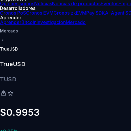
Quiénes somos
Noticias
Noticias de productos
Eventos
Empl
Desarrolladores
Cronos PoS
Cronos EVM
Cronos zkEVM
Pay SDK
AI Agent S
Aprender
Aprender
Bitcoin
Investigación
Mercado
Mercado
TrueUSD
TrueUSD
TUSD
$0.9953