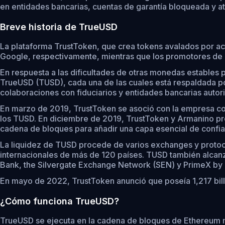
en entidades bancarias, cuentas de garantía bloqueada y ate
Breve historia de TrueUSD
La plataforma TrustToken, que crea tokens avalados por ac
Google, respectivamente, mientras que los promotores de l
En respuesta a las dificultades de otras monedas estables 
TrueUSD (TUSD), cada una de las cuales está respaldada por
colaboraciones con fiduciarios y entidades bancarias autor
En marzo de 2019, TrustToken se asoció con la empresa con
los TUSD. En diciembre de 2019, TrustToken y Armanino pre
cadena de bloques para añadir una capa esencial de confian
La liquidez de TUSD procede de varios exchanges y protocol
internacionales de más de 120 países. TUSD también alcanz
Bank, the Silvergate Exchange Network (SEN) y PrimeX by 
En mayo de 2022, TrustToken anunció que poseía 1,217 bill
¿Cómo funciona TrueUSD?
TrueUSD se ejecuta en la cadena de bloques de Ethereum me