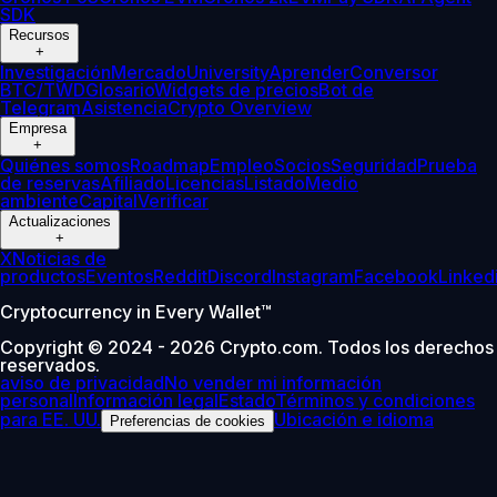
SDK
Recursos
+
Investigación
Mercado
University
Aprender
Conversor
BTC/TWD
Glosario
Widgets de precios
Bot de
Telegram
Asistencia
Crypto Overview
Empresa
+
Quiénes somos
Roadmap
Empleo
Socios
Seguridad
Prueba
de reservas
Afiliado
Licencias
Listado
Medio
ambiente
Capital
Verificar
Actualizaciones
+
X
Noticias de
productos
Eventos
Reddit
Discord
Instagram
Facebook
Linked
Cryptocurrency in Every Wallet™
Copyright © 2024 - 2026 Crypto.com. Todos los derechos
reservados.
aviso de privacidad
No vender mi información
personal
Información legal
Estado
Términos y condiciones
para EE. UU.
Ubicación e idioma
Preferencias de cookies