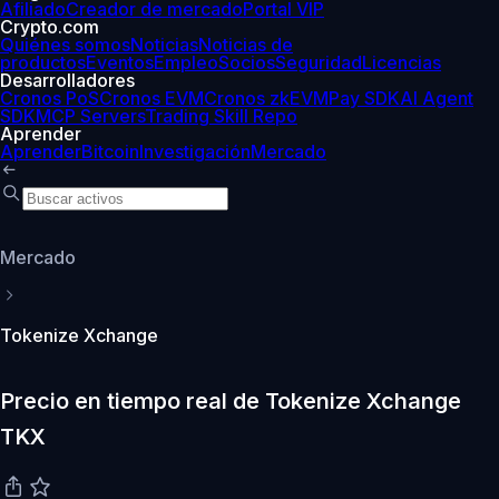
Afiliado
Creador de mercado
Portal VIP
Crypto.com
Quiénes somos
Noticias
Noticias de
productos
Eventos
Empleo
Socios
Seguridad
Licencias
Desarrolladores
Cronos PoS
Cronos EVM
Cronos zkEVM
Pay SDK
AI Agent
SDK
MCP Servers
Trading Skill Repo
Aprender
Aprender
Bitcoin
Investigación
Mercado
Mercado
Tokenize Xchange
Precio en tiempo real de Tokenize Xchange
TKX