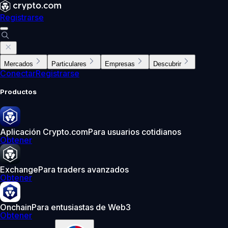
Registrarse
Mercados
Particulares
Empresas
Descubrir
Conectar
Registrarse
Productos
Aplicación Crypto.com
Para usuarios cotidianos
Obtener
Exchange
Para traders avanzados
Obtener
Onchain
Para entusiastas de Web3
Obtener