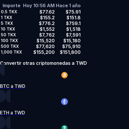
Importe
Hoy 10:56 AM
Hace 1 año
$77.62
$75.91
0.5
TKX
$155.2
$151.8
1
TKX
$776.2
$759.1
5
TKX
$1,552
$1,518
10
TKX
$7,762
$7,591
50
TKX
$15,520
$15,180
100
TKX
$77,620
$75,910
500
TKX
$155,200
$151,800
1,000
TKX
Convertir otras criptomonedas a TWD
BTC a TWD
ETH a TWD