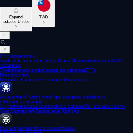
Español
TWD
Estados Unidos
Criptomonedas
Todas las monedas
Cestas
Ganar
Staking
Derivados
OTC
Acciones
Todas las acciones
Cestas de ballenas
ETFs
Predicciones
Deportes
Finanzas
Elecciones
Economía
Aplicación Crypto.com
Para usuarios cotidianos
Obtener aplicación
Criptomonedas
Acciones
Predicciones
Tarjeta de crédito
Visa Signature®
Banca
Level Up
IRAs
Exchange
Para traders avanzados