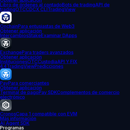
Obtener aplicación
Libro de órdenes al contado
Bots de trading
API de
trading
OTC
CDCX CLI
TradingView
Onchain
Para entusiastas de Web3
Obtener aplicación
Intercambios
Stake
Examinar DApps
Exchange
Para traders avanzados
Obtener aplicación
Instituciones
OTC
Custodia
API Y FIX
4.4
TradingView
Predicciones
Pay
Para comerciantes
Obtener aplicación
Terminal de pago
Pay SDK
Complementos de comercio
electrónico
Cronos
Capa 1 compatible con EVM
Más información
AI Agent SDK
Programas