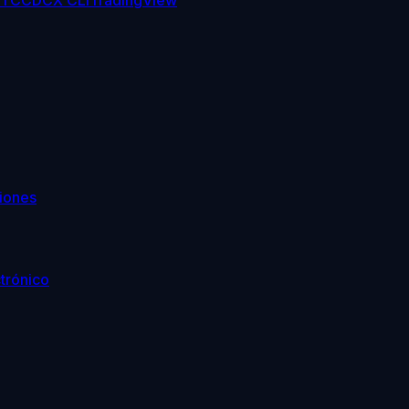
TC
CDCX CLI
TradingView
iones
trónico