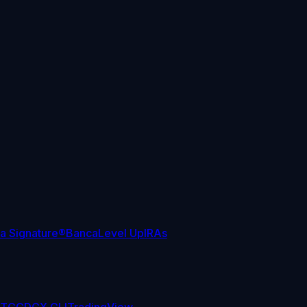
sa Signature®
Banca
Level Up
IRAs