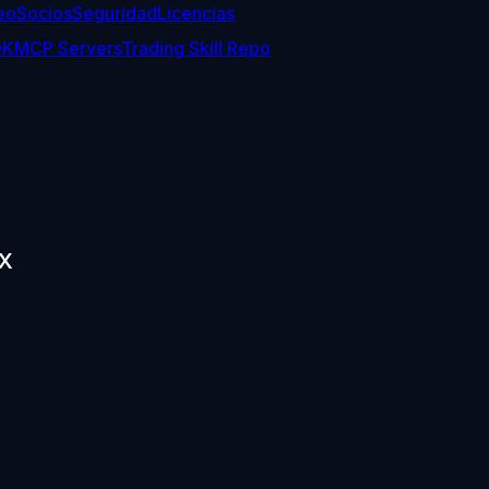
eo
Socios
Seguridad
Licencias
DK
MCP Servers
Trading Skill Repo
KX