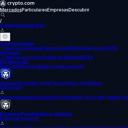
Mercados
Particulares
Empresas
Descubrir
/
Conectar
Registrarse
Criptomonedas
Todas las monedas
Cestas
Ganar
Staking
Derivados
OTC
Acciones
Todas las acciones
Cestas de ballenas
ETFs
Predicciones
Deportes
Finanzas
Elecciones
Economía
Aplicación Crypto.com
Para usuarios cotidianos
Comenzar
Criptomonedas
Acciones
Predicciones
Tarjeta de crédito Vi
Exchange
Para traders avanzados
Empezar a operar