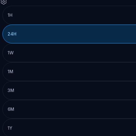
1H
24H
1W
1M
3M
6M
1Y