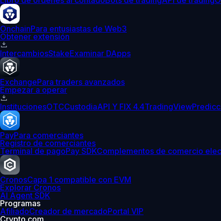
Libro de órdenes al contado
Bots de trading
API de trading
O
Onchain
Para entusiastas de Web3
Obtener extensión
Intercambios
Stake
Examinar DApps
Exchange
Para traders avanzados
Empezar a operar
Instituciones
OTC
Custodia
API Y FIX 4.4
TradingView
Predicc
Pay
Para comerciantes
Registro de comerciantes
Terminal de pago
Pay SDK
Complementos de comercio elec
Cronos
Capa 1 compatible con EVM
Explorar Cronos
AI Agent SDK
Programas
Afiliado
Creador de mercado
Portal VIP
Crypto.com