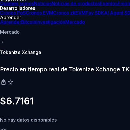
Quiénes somos
Noticias
Noticias de productos
Eventos
Empl
Desarrolladores
Cronos PoS
Cronos EVM
Cronos zkEVM
Pay SDK
AI Agent S
Aprender
Aprender
Bitcoin
Investigación
Mercado
Mercado
Tokenize Xchange
Precio en tiempo real de Tokenize Xchange T
$6.7161
No hay datos disponibles