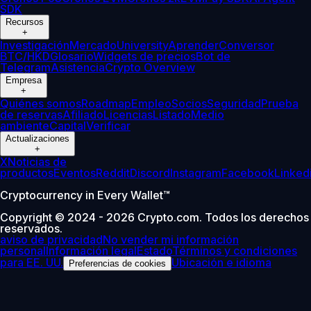
SDK
Recursos
+
Investigación
Mercado
University
Aprender
Conversor
BTC/HKD
Glosario
Widgets de precios
Bot de
Telegram
Asistencia
Crypto Overview
Empresa
+
Quiénes somos
Roadmap
Empleo
Socios
Seguridad
Prueba
de reservas
Afiliado
Licencias
Listado
Medio
ambiente
Capital
Verificar
Actualizaciones
+
X
Noticias de
productos
Eventos
Reddit
Discord
Instagram
Facebook
Linked
Cryptocurrency in Every Wallet™
Copyright © 2024 - 2026 Crypto.com. Todos los derechos
reservados.
aviso de privacidad
No vender mi información
personal
Información legal
Estado
Términos y condiciones
para EE. UU.
Ubicación e idioma
Preferencias de cookies