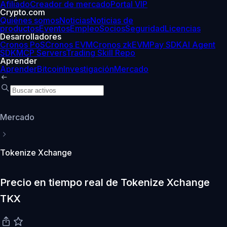
Afiliado
Creador de mercado
Portal VIP
Crypto.com
Quiénes somos
Noticias
Noticias de
productos
Eventos
Empleo
Socios
Seguridad
Licencias
Desarrolladores
Cronos PoS
Cronos EVM
Cronos zkEVM
Pay SDK
AI Agent
SDK
MCP Servers
Trading Skill Repo
Aprender
Aprender
Bitcoin
Investigación
Mercado
Mercado
Tokenize Xchange
Precio en tiempo real de Tokenize Xchange
TKX