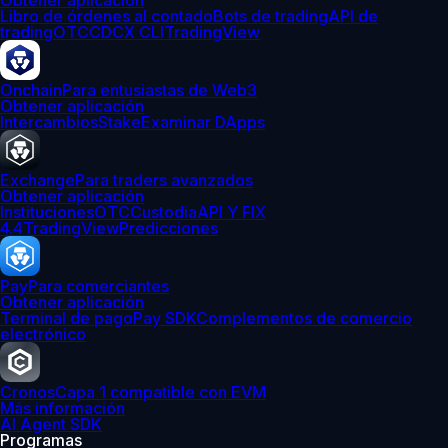
Obtener aplicación
Libro de órdenes al contado
Bots de trading
API de
trading
OTC
CDCX CLI
TradingView
Onchain
Para entusiastas de Web3
Obtener aplicación
Intercambios
Stake
Examinar DApps
Exchange
Para traders avanzados
Obtener aplicación
Instituciones
OTC
Custodia
API Y FIX
4.4
TradingView
Predicciones
Pay
Para comerciantes
Obtener aplicación
Terminal de pago
Pay SDK
Complementos de comercio
electrónico
Cronos
Capa 1 compatible con EVM
Más información
AI Agent SDK
Programas