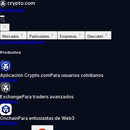
Registrarse
Mercados
Particulares
Empresas
Descubrir
Conectar
Registrarse
Productos
Aplicación Crypto.com
Para usuarios cotidianos
Obtener
Exchange
Para traders avanzados
Obtener
Onchain
Para entusiastas de Web3
Obtener