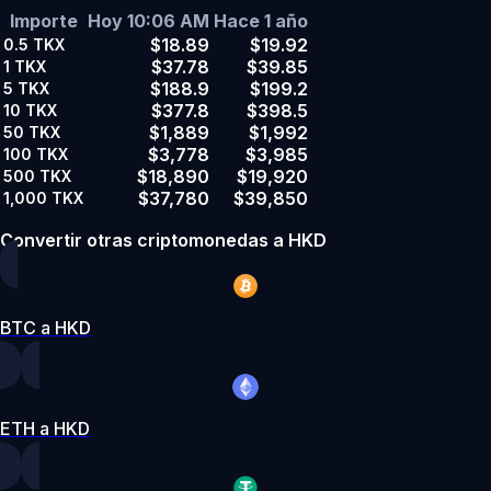
Importe
Hoy 10:06 AM
Hace 1 año
$18.89
$19.92
0.5
TKX
$37.78
$39.85
1
TKX
$188.9
$199.2
5
TKX
$377.8
$398.5
10
TKX
$1,889
$1,992
50
TKX
$3,778
$3,985
100
TKX
$18,890
$19,920
500
TKX
$37,780
$39,850
1,000
TKX
Convertir otras criptomonedas a HKD
BTC a HKD
ETH a HKD