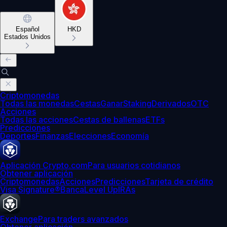
Español
HKD
Estados Unidos
Criptomonedas
Todas las monedas
Cestas
Ganar
Staking
Derivados
OTC
Acciones
Todas las acciones
Cestas de ballenas
ETFs
Predicciones
Deportes
Finanzas
Elecciones
Economía
Aplicación Crypto.com
Para usuarios cotidianos
Obtener aplicación
Criptomonedas
Acciones
Predicciones
Tarjeta de crédito
Visa Signature®
Banca
Level Up
IRAs
Exchange
Para traders avanzados