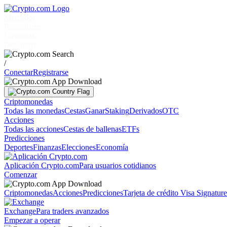
Mercados
Particulares
Empresas
Descubrir
/
Conectar
Registrarse
Criptomonedas
Todas las monedas
Cestas
Ganar
Staking
Derivados
OTC
Acciones
Todas las acciones
Cestas de ballenas
ETFs
Predicciones
Deportes
Finanzas
Elecciones
Economía
Aplicación Crypto.com
Para usuarios cotidianos
Comenzar
Criptomonedas
Acciones
Predicciones
Tarjeta de crédito Visa Signatur
Exchange
Para traders avanzados
Empezar a operar