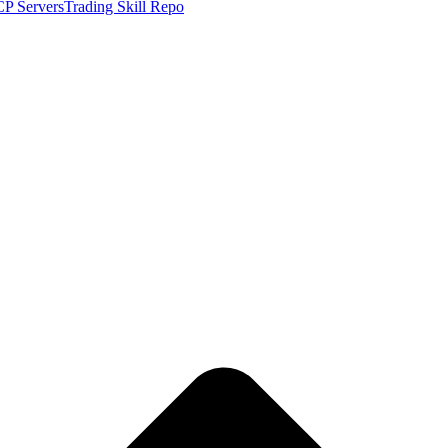
P Servers
Trading Skill Repo
ge TKX