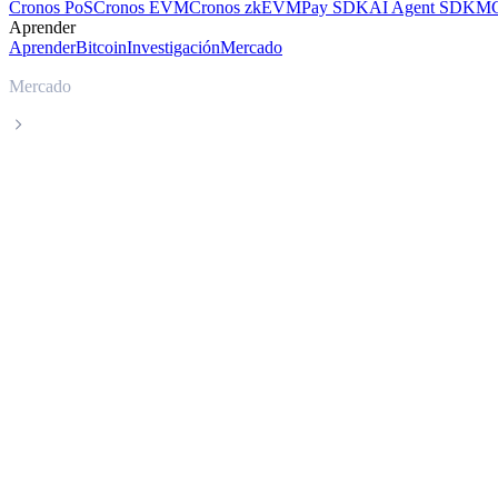
Cronos PoS
Cronos EVM
Cronos zkEVM
Pay SDK
AI Agent SDK
MC
Aprender
Aprender
Bitcoin
Investigación
Mercado
Mercado
Tokenize Xchange
Precio en tiempo real de Tokenize Xchan