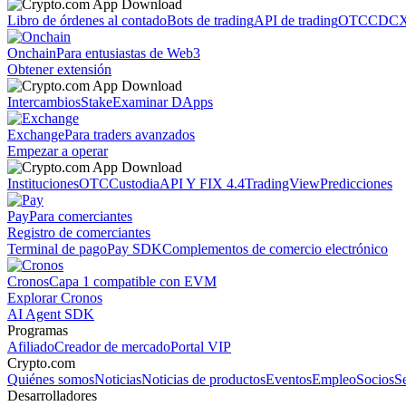
Libro de órdenes al contado
Bots de trading
API de trading
OTC
CDCX
Onchain
Para entusiastas de Web3
Obtener extensión
Intercambios
Stake
Examinar DApps
Exchange
Para traders avanzados
Empezar a operar
Instituciones
OTC
Custodia
API Y FIX 4.4
TradingView
Predicciones
Pay
Para comerciantes
Registro de comerciantes
Terminal de pago
Pay SDK
Complementos de comercio electrónico
Cronos
Capa 1 compatible con EVM
Explorar Cronos
AI Agent SDK
Programas
Afiliado
Creador de mercado
Portal VIP
Crypto.com
Quiénes somos
Noticias
Noticias de productos
Eventos
Empleo
Socios
S
Desarrolladores