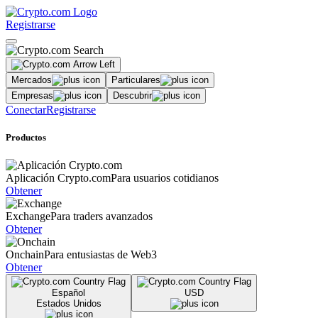
Registrarse
Mercados
Particulares
Empresas
Descubrir
Conectar
Registrarse
Productos
Aplicación Crypto.com
Para usuarios cotidianos
Obtener
Exchange
Para traders avanzados
Obtener
Onchain
Para entusiastas de Web3
Obtener
Español
USD
Estados Unidos