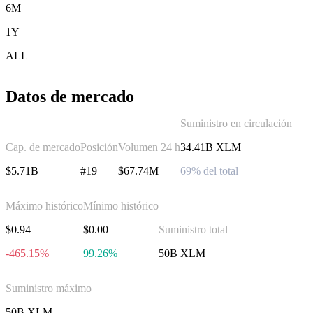
6M
1Y
ALL
Datos de mercado
Suministro en circulación
Cap. de mercado
Posición
Volumen 24 h
34.41B XLM
$5.71B
#19
$67.74M
69% del total
Máximo histórico
Mínimo histórico
$0.94
$0.00
Suministro total
-465.15%
99.26%
50B XLM
Suministro máximo
50B XLM