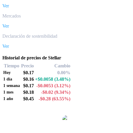
Ver
Mercados
Ver
Declaración de sostenibilidad
Ver
Historial de precios de Stellar
Tiempo
Precio
Cambio
$0.17
0.00%
Hoy
$0.16
+$0.0058
(3.48%)
1 día
$0.17
-$0.0053
(3.12%)
1 semana
$0.18
-$0.02
(9.34%)
1 mes
$0.45
-$0.28
(63.55%)
1 año
Pares de conversión de Stellar populares
XLM a AUD