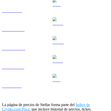
TRX a USD
HYPE a USD
DOGE a USD
USDS a USD
LEO a USD
La página de precios de Stellar forma parte del
Índice de
Crypto.com Price
, que incluye historial de precios, ticker,