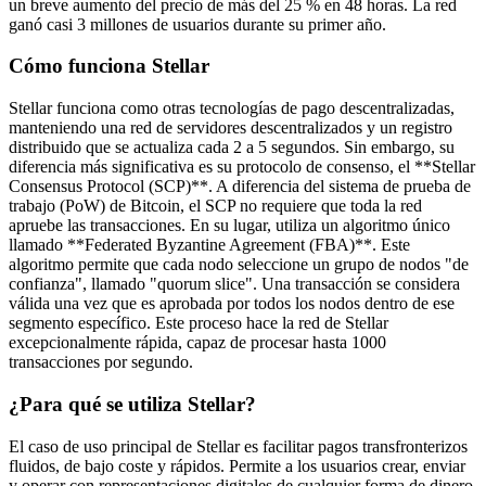
un breve aumento del precio de más del 25 % en 48 horas. La red
ganó casi 3 millones de usuarios durante su primer año.
Cómo funciona Stellar
Stellar funciona como otras tecnologías de pago descentralizadas,
manteniendo una red de servidores descentralizados y un registro
distribuido que se actualiza cada 2 a 5 segundos. Sin embargo, su
diferencia más significativa es su protocolo de consenso, el **Stellar
Consensus Protocol (SCP)**. A diferencia del sistema de prueba de
trabajo (PoW) de Bitcoin, el SCP no requiere que toda la red
apruebe las transacciones. En su lugar, utiliza un algoritmo único
llamado **Federated Byzantine Agreement (FBA)**. Este
algoritmo permite que cada nodo seleccione un grupo de nodos "de
confianza", llamado "quorum slice". Una transacción se considera
válida una vez que es aprobada por todos los nodos dentro de ese
segmento específico. Este proceso hace la red de Stellar
excepcionalmente rápida, capaz de procesar hasta 1000
transacciones por segundo.
¿Para qué se utiliza Stellar?
El caso de uso principal de Stellar es facilitar pagos transfronterizos
fluidos, de bajo coste y rápidos. Permite a los usuarios crear, enviar
y operar con representaciones digitales de cualquier forma de dinero,