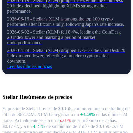
2026-06-18 - Stellar (XLM) jumped 10% while the CoinDesk
20 index declined, highlighting XLM's strong market
performance.
2026-06-16 - Stellar's XLM is among the top 100 crypto
performers after Bitcoin's rally, following Japan's rate increase.
2026-06-02 - Stellar (XLM) fell 8.4%, leading the CoinDesk
20 index lower and marking a period of market
underperformance.
2026-04-28 - Stellar (XLM) dropped 1.7% as the CoinDesk 20
index moved lower, reflecting a broader crypto market
downturn.
Leer las últimas noticias
Acerca de Stellar
Stellar
Resúmenes de precios
El precio de Stellar hoy es de $0.166, con un volumen de trading de
24 h de $67.74M. XLM ha registrado un
+3.48%
en las últimas 24
horas.
Actualmente está a un
-6.31%
de su máximo de 7 días,
$0.1772,
y a un
4.21%
de su mínimo de 7 días de $0.1593.
XLM
tiene un suministro en circulación de 34.41B XLM y un suministro