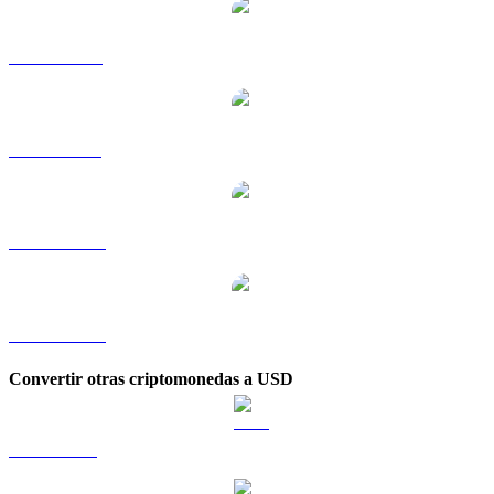
XLM a RUB
XLM a SGD
XLM a TWD
XLM a KRW
Convertir otras criptomonedas a USD
BTC a USD