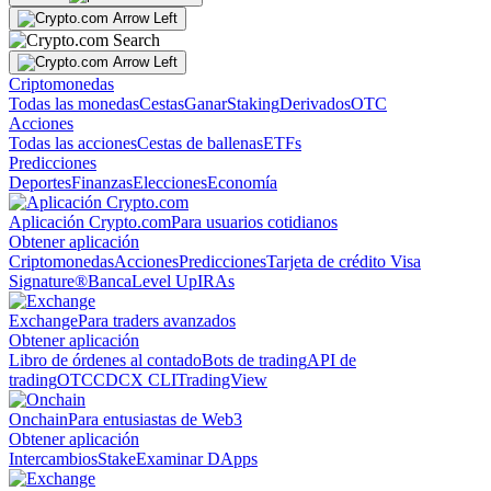
Criptomonedas
Todas las monedas
Cestas
Ganar
Staking
Derivados
OTC
Acciones
Todas las acciones
Cestas de ballenas
ETFs
Predicciones
Deportes
Finanzas
Elecciones
Economía
Aplicación Crypto.com
Para usuarios cotidianos
Obtener aplicación
Criptomonedas
Acciones
Predicciones
Tarjeta de crédito Visa
Signature®
Banca
Level Up
IRAs
Exchange
Para traders avanzados
Obtener aplicación
Libro de órdenes al contado
Bots de trading
API de
trading
OTC
CDCX CLI
TradingView
Onchain
Para entusiastas de Web3
Obtener aplicación
Intercambios
Stake
Examinar DApps