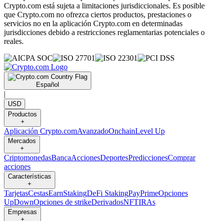
Crypto.com está sujeta a limitaciones jurisdiccionales. Es posible
que Crypto.com no ofrezca ciertos productos, prestaciones o
servicios no en la aplicación Crypto.com en determinadas
jurisdicciones debido a restricciones reglamentarias potenciales o
reales.
Español
|
USD
Productos
+
Aplicación Crypto.com
Avanzado
Onchain
Level Up
Mercados
+
Criptomonedas
Banca
Acciones
Deportes
Predicciones
Comprar
acciones
Características
+
Tarjetas
Cestas
Earn
Staking
DeFi Staking
Pay
Prime
Opciones
UpDown
Opciones de strike
Derivados
NFT
IRAs
Empresas
+