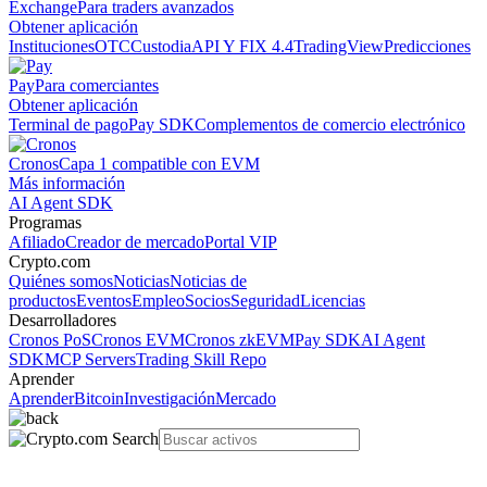
Exchange
Para traders avanzados
Obtener aplicación
Instituciones
OTC
Custodia
API Y FIX 4.4
TradingView
Predicciones
Pay
Para comerciantes
Obtener aplicación
Terminal de pago
Pay SDK
Complementos de comercio electrónico
Cronos
Capa 1 compatible con EVM
Más información
AI Agent SDK
Programas
Afiliado
Creador de mercado
Portal VIP
Crypto.com
Quiénes somos
Noticias
Noticias de
productos
Eventos
Empleo
Socios
Seguridad
Licencias
Desarrolladores
Cronos PoS
Cronos EVM
Cronos zkEVM
Pay SDK
AI Agent
SDK
MCP Servers
Trading Skill Repo
Aprender
Aprender
Bitcoin
Investigación
Mercado