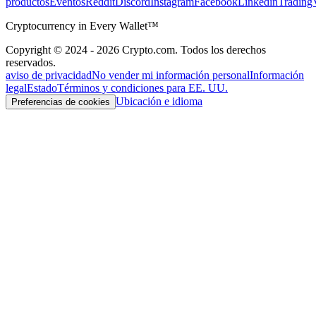
productos
Eventos
Reddit
Discord
Instagram
Facebook
Linkedin
Trading
Cryptocurrency in Every Wallet™
Copyright © 2024 - 2026 Crypto.com. Todos los derechos
reservados.
aviso de privacidad
No vender mi información personal
Información
legal
Estado
Términos y condiciones para EE. UU.
Ubicación e idioma
Preferencias de cookies