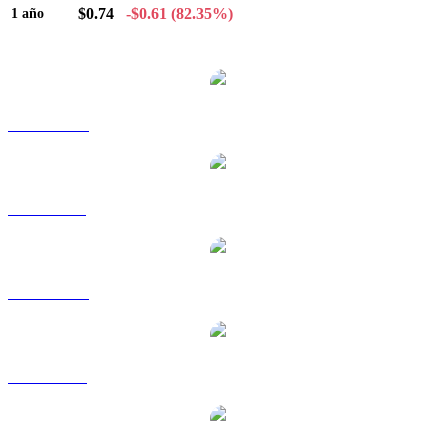
$0.74
-$0.61
(82.35%)
1 año
Pares de conversión de Stacks populares
STX a AUD
STX a BRL
STX a CAD
STX a EUR