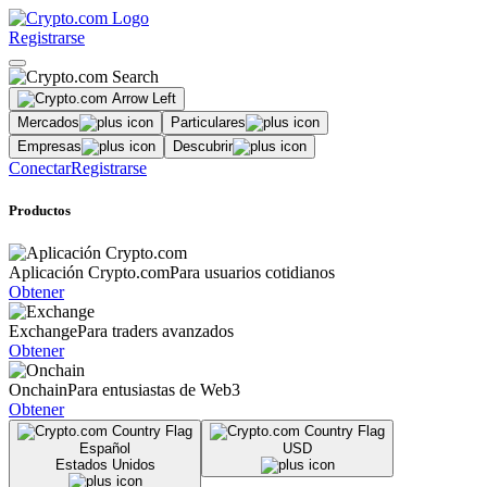
Registrarse
Mercados
Particulares
Empresas
Descubrir
Conectar
Registrarse
Productos
Aplicación Crypto.com
Para usuarios cotidianos
Obtener
Exchange
Para traders avanzados
Obtener
Onchain
Para entusiastas de Web3
Obtener
Español
USD
Estados Unidos