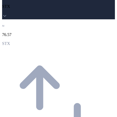
STX
≈
76.57
STX