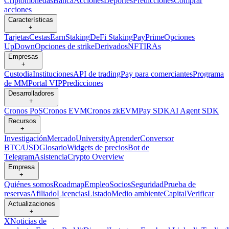
Criptomonedas
Banca
Acciones
Deportes
Predicciones
Comprar
acciones
Características
+
Tarjetas
Cestas
Earn
Staking
DeFi Staking
Pay
Prime
Opciones
UpDown
Opciones de strike
Derivados
NFT
IRAs
Empresas
+
Custodia
Instituciones
API de trading
Pay para comerciantes
Programa
de MM
Portal VIP
Predicciones
Desarrolladores
+
Cronos PoS
Cronos EVM
Cronos zkEVM
Pay SDK
AI Agent SDK
Recursos
+
Investigación
Mercado
University
Aprender
Conversor
BTC/USD
Glosario
Widgets de precios
Bot de
Telegram
Asistencia
Crypto Overview
Empresa
+
Quiénes somos
Roadmap
Empleo
Socios
Seguridad
Prueba de
reservas
Afiliado
Licencias
Listado
Medio ambiente
Capital
Verificar
Actualizaciones
+
X
Noticias de