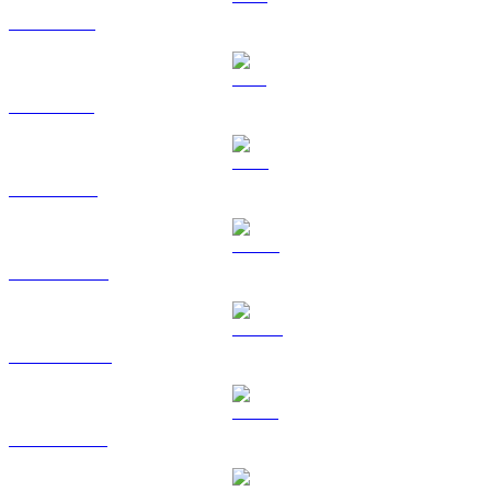
XRP a USD
SOL a USD
TRX a USD
HYPE a USD
DOGE a USD
USDS a USD