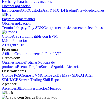
Exchange
Para traders avanzados
Obtener aplicación
Instituciones
OTC
Custodia
API Y FIX 4.4
TradingView
Predicciones
Pay
Para comerciantes
Obtener aplicación
Terminal de pago
Pay SDK
Complementos de comercio electrónico
Cronos
Capa 1 compatible con EVM
Más información
AI Agent SDK
Programas
Afiliado
Creador de mercado
Portal VIP
Crypto.com
Quiénes somos
Noticias
Noticias de
productos
Eventos
Empleo
Socios
Seguridad
Licencias
Desarrolladores
Cronos PoS
Cronos EVM
Cronos zkEVM
Pay SDK
AI Agent
SDK
MCP Servers
Trading Skill Repo
Aprender
Aprender
Bitcoin
Investigación
Mercado