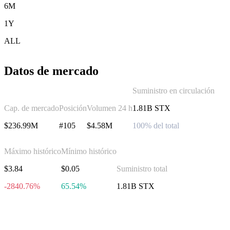
6M
1Y
ALL
Datos de mercado
Suministro en circulación
Cap. de mercado
Posición
Volumen 24 h
1.81B STX
$236.99M
#105
$4.58M
100% del total
Máximo histórico
Mínimo histórico
$3.84
$0.05
Suministro total
-2840.76%
65.54%
1.81B STX
Invierte en Stacks