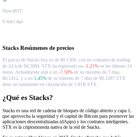
NewsBTC
6 days ago
Acerca de Stacks
Stacks
Resúmenes de precios
El precio de Stacks hoy es de $0.1306, con un volumen de trading
de 24 h de $4.58M. STX ha registrado un
-1.21%
en las últimas 24
horas.
Actualmente está a un
-7.50%
de su máximo de 7 días,
$0.1412,
y a un
1.45%
de su mínimo de 7 días de $0.1287.
STX
tiene un suministro en circulación de 1.81B STX.
¿Qué es Stacks?
Stacks es una red de cadena de bloques de código abierto y capa 1,
que aprovecha la seguridad y el capital de Bitcoin para promover las
aplicaciones descentralizadas (dApps) y los contratos inteligentes.
STX es la criptomoneda nativa de la red de Stacks.