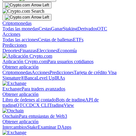
Criptomonedas
Todas las monedas
Cestas
Ganar
Staking
Derivados
OTC
Acciones
Todas las acciones
Cestas de ballenas
ETFs
Predicciones
Deportes
Finanzas
Elecciones
Economía
Aplicación Crypto.com
Para usuarios cotidianos
Obtener aplicación
Criptomonedas
Acciones
Predicciones
Tarjeta de crédito Visa
Signature®
Banca
Level Up
IRAs
Exchange
Para traders avanzados
Obtener aplicación
Libro de órdenes al contado
Bots de trading
API de
trading
OTC
CDCX CLI
TradingView
Onchain
Para entusiastas de Web3
Obtener aplicación
Intercambios
Stake
Examinar DApps