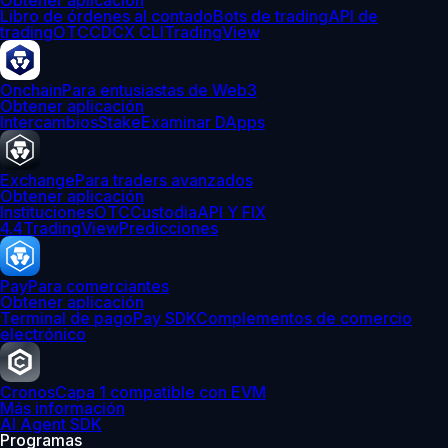
Obtener aplicación
Libro de órdenes al contado
Bots de trading
API de
trading
OTC
CDCX CLI
TradingView
Onchain
Para entusiastas de Web3
Obtener aplicación
Intercambios
Stake
Examinar DApps
Exchange
Para traders avanzados
Obtener aplicación
Instituciones
OTC
Custodia
API Y FIX
4.4
TradingView
Predicciones
Pay
Para comerciantes
Obtener aplicación
Terminal de pago
Pay SDK
Complementos de comercio
electrónico
Cronos
Capa 1 compatible con EVM
Más información
AI Agent SDK
Programas