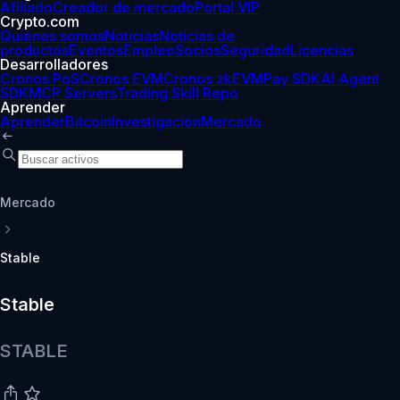
Afiliado
Creador de mercado
Portal VIP
Crypto.com
Quiénes somos
Noticias
Noticias de
productos
Eventos
Empleo
Socios
Seguridad
Licencias
Desarrolladores
Cronos PoS
Cronos EVM
Cronos zkEVM
Pay SDK
AI Agent
SDK
MCP Servers
Trading Skill Repo
Aprender
Aprender
Bitcoin
Investigación
Mercado
Mercado
Stable
Stable
STABLE