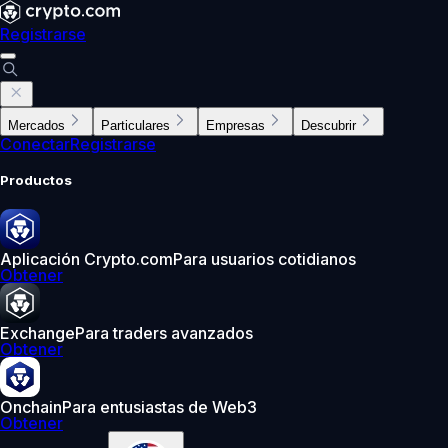
Registrarse
Mercados
Particulares
Empresas
Descubrir
Conectar
Registrarse
Productos
Aplicación Crypto.com
Para usuarios cotidianos
Obtener
Exchange
Para traders avanzados
Obtener
Onchain
Para entusiastas de Web3
Obtener