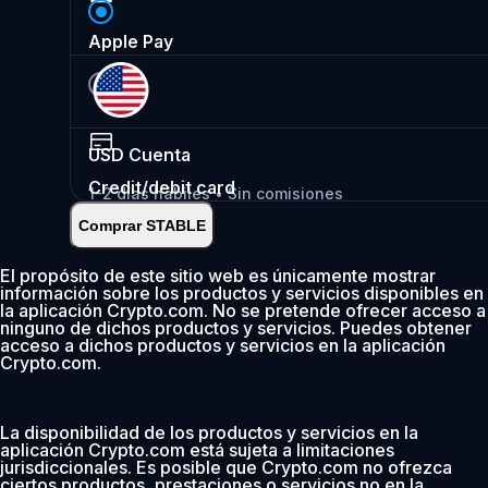
Apple Pay
USD
Cuenta
Credit/debit card
1-2 días hábiles • Sin comisiones
Comprar STABLE
Instantáneo
•
Depositar
2.99%
El propósito de este sitio web es únicamente mostrar
información sobre los productos y servicios disponibles en
0 % de comisión los primeros 30 días
la aplicación Crypto.com. No se pretende ofrecer acceso a
ninguno de dichos productos y servicios. Puedes obtener
Añadir
acceso a dichos productos y servicios en la aplicación
Crypto.com.
La disponibilidad de los productos y servicios en la
aplicación Crypto.com está sujeta a limitaciones
jurisdiccionales. Es posible que Crypto.com no ofrezca
ciertos productos, prestaciones o servicios no en la