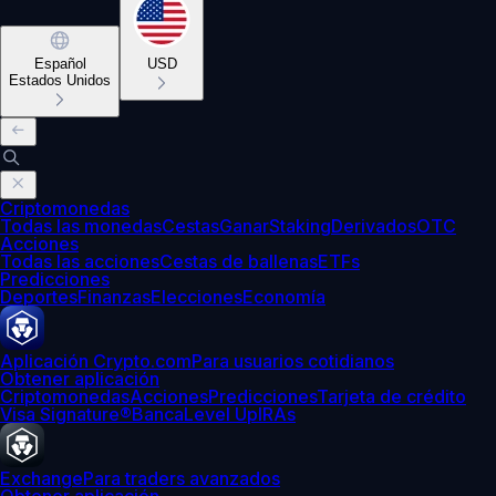
Español
USD
Estados Unidos
Criptomonedas
Todas las monedas
Cestas
Ganar
Staking
Derivados
OTC
Acciones
Todas las acciones
Cestas de ballenas
ETFs
Predicciones
Deportes
Finanzas
Elecciones
Economía
Aplicación Crypto.com
Para usuarios cotidianos
Obtener aplicación
Criptomonedas
Acciones
Predicciones
Tarjeta de crédito
Visa Signature®
Banca
Level Up
IRAs
Exchange
Para traders avanzados