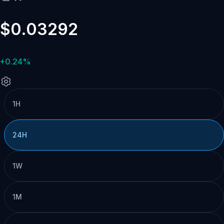
$0.03292
+0.24%
1H
24H
1W
1M