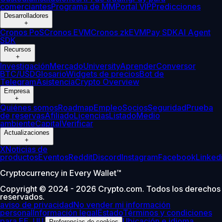
comerciantes
Programa de MM
Portal VIP
Predicciones
Desarrolladores
+
Cronos PoS
Cronos EVM
Cronos zkEVM
Pay SDK
AI Agent
SDK
Recursos
+
Investigación
Mercado
University
Aprender
Conversor
BTC/USD
Glosario
Widgets de precios
Bot de
Telegram
Asistencia
Crypto Overview
Empresa
+
Quiénes somos
Roadmap
Empleo
Socios
Seguridad
Prueba
de reservas
Afiliado
Licencias
Listado
Medio
ambiente
Capital
Verificar
Actualizaciones
+
X
Noticias de
productos
Eventos
Reddit
Discord
Instagram
Facebook
Linked
Cryptocurrency in Every Wallet™
Copyright © 2024 - 2026 Crypto.com. Todos los derechos
reservados.
aviso de privacidad
No vender mi información
personal
Información legal
Estado
Términos y condiciones
para EE. UU.
Ubicación e idioma
Preferencias de cookies