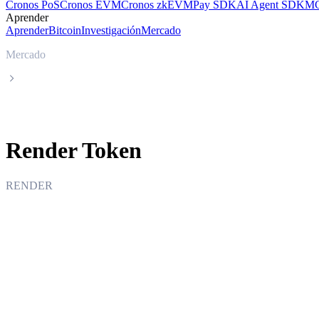
Cronos PoS
Cronos EVM
Cronos zkEVM
Pay SDK
AI Agent SDK
MC
Aprender
Aprender
Bitcoin
Investigación
Mercado
Mercado
Render Token
Render Token
RENDER