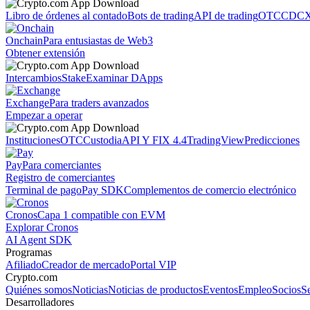
Libro de órdenes al contado
Bots de trading
API de trading
OTC
CDCX
Onchain
Para entusiastas de Web3
Obtener extensión
Intercambios
Stake
Examinar DApps
Exchange
Para traders avanzados
Empezar a operar
Instituciones
OTC
Custodia
API Y FIX 4.4
TradingView
Predicciones
Pay
Para comerciantes
Registro de comerciantes
Terminal de pago
Pay SDK
Complementos de comercio electrónico
Cronos
Capa 1 compatible con EVM
Explorar Cronos
AI Agent SDK
Programas
Afiliado
Creador de mercado
Portal VIP
Crypto.com
Quiénes somos
Noticias
Noticias de productos
Eventos
Empleo
Socios
S
Desarrolladores