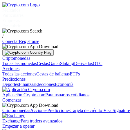
Mercados
Particulares
Empresas
Descubrir
/
Conectar
Registrarse
Criptomonedas
Todas las monedas
Cestas
Ganar
Staking
Derivados
OTC
Acciones
Todas las acciones
Cestas de ballenas
ETFs
Predicciones
Deportes
Finanzas
Elecciones
Economía
Aplicación Crypto.com
Para usuarios cotidianos
Comenzar
Criptomonedas
Acciones
Predicciones
Tarjeta de crédito Visa Signatur
Exchange
Para traders avanzados
Empezar a operar