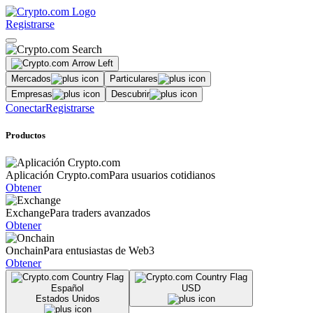
Registrarse
Mercados
Particulares
Empresas
Descubrir
Conectar
Registrarse
Productos
Aplicación Crypto.com
Para usuarios cotidianos
Obtener
Exchange
Para traders avanzados
Obtener
Onchain
Para entusiastas de Web3
Obtener
Español
USD
Estados Unidos