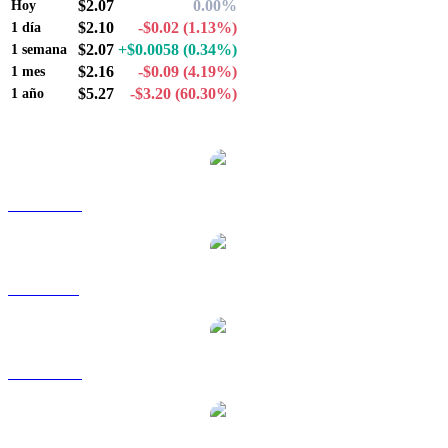
$2.07
0.00%
Hoy
$2.10
-$0.02
(1.13%)
1 día
$2.07
+$0.0058
(0.34%)
1 semana
$2.16
-$0.09
(4.19%)
1 mes
$5.27
-$3.20
(60.30%)
1 año
Pares de conversión de Internet Computer populares
ICP a AUD
ICP a BRL
ICP a CAD