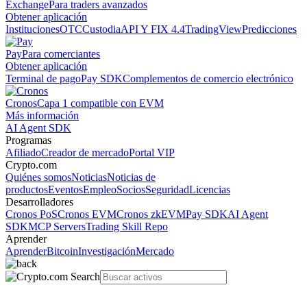
Exchange
Para traders avanzados
Obtener aplicación
Instituciones
OTC
Custodia
API Y FIX 4.4
TradingView
Predicciones
Pay
Para comerciantes
Obtener aplicación
Terminal de pago
Pay SDK
Complementos de comercio electrónico
Cronos
Capa 1 compatible con EVM
Más información
AI Agent SDK
Programas
Afiliado
Creador de mercado
Portal VIP
Crypto.com
Quiénes somos
Noticias
Noticias de
productos
Eventos
Empleo
Socios
Seguridad
Licencias
Desarrolladores
Cronos PoS
Cronos EVM
Cronos zkEVM
Pay SDK
AI Agent
SDK
MCP Servers
Trading Skill Repo
Aprender
Aprender
Bitcoin
Investigación
Mercado