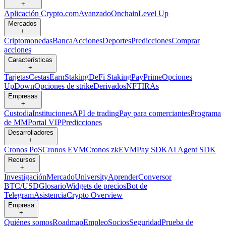
+
Aplicación Crypto.com
Avanzado
Onchain
Level Up
Mercados
+
Criptomonedas
Banca
Acciones
Deportes
Predicciones
Comprar
acciones
Características
+
Tarjetas
Cestas
Earn
Staking
DeFi Staking
Pay
Prime
Opciones
UpDown
Opciones de strike
Derivados
NFT
IRAs
Empresas
+
Custodia
Instituciones
API de trading
Pay para comerciantes
Programa
de MM
Portal VIP
Predicciones
Desarrolladores
+
Cronos PoS
Cronos EVM
Cronos zkEVM
Pay SDK
AI Agent SDK
Recursos
+
Investigación
Mercado
University
Aprender
Conversor
BTC/USD
Glosario
Widgets de precios
Bot de
Telegram
Asistencia
Crypto Overview
Empresa
+
Quiénes somos
Roadmap
Empleo
Socios
Seguridad
Prueba de