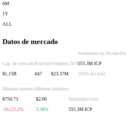
6M
1Y
ALL
Datos de mercado
Suministro en circulación
Cap. de mercado
Posición
Volumen 24 h
555.3M ICP
$1.15B
#47
$23.37M
100% del total
Máximo histórico
Mínimo histórico
$750.73
$2.00
Suministro total
-36125.2%
3.38%
555.3M ICP
Invierte en Internet