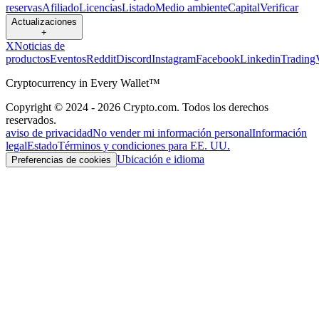
reservas
Afiliado
Licencias
Listado
Medio ambiente
Capital
Verificar
Actualizaciones
+
X
Noticias de
productos
Eventos
Reddit
Discord
Instagram
Facebook
Linkedin
Trading
Cryptocurrency in Every Wallet™
Copyright © 2024 - 2026 Crypto.com. Todos los derechos
reservados.
aviso de privacidad
No vender mi información personal
Información
legal
Estado
Términos y condiciones para EE. UU.
Ubicación e idioma
Preferencias de cookies