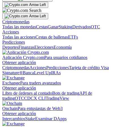
Criptomonedas
Todas las monedas
Cestas
Ganar
Staking
Derivados
OTC
Acciones
Todas las acciones
Cestas de ballenas
ETFs
Predicciones
Deportes
Finanzas
Elecciones
Economía
Aplicación Crypto.com
Para usuarios cotidianos
Obtener aplicación
Criptomonedas
Acciones
Predicciones
Tarjeta de crédito Visa
Signature®
Banca
Level Up
IRAs
Exchange
Para traders avanzados
Obtener aplicación
Libro de órdenes al contado
Bots de trading
API de
trading
OTC
CDCX CLI
TradingView
Onchain
Para entusiastas de Web3
Obtener aplicación
Intercambios
Stake
Examinar DApps