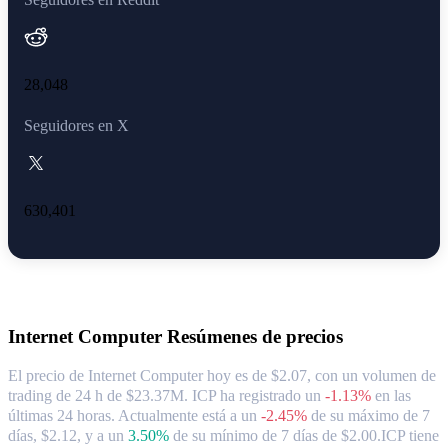
28,048
Seguidores en X
630,401
Acerca de Internet Computer
Internet Computer
Resúmenes de precios
El precio de Internet Computer hoy es de $2.07, con un volumen de
trading de 24 h de $23.37M. ICP ha registrado un
-1.13%
en las
últimas 24 horas.
Actualmente está a un
-2.45%
de su máximo de 7
días, $2.12,
y a un
3.50%
de su mínimo de 7 días de $2.00.
ICP tiene