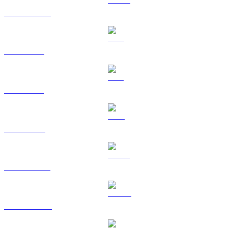
USDC a USD
XRP a USD
SOL a USD
TRX a USD
HYPE a USD
DOGE a USD