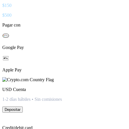
$
150
$
500
Pagar con
Google Pay
Apple Pay
USD
Cuenta
1-2 días hábiles • Sin comisiones
Depositar
Credit/debit card