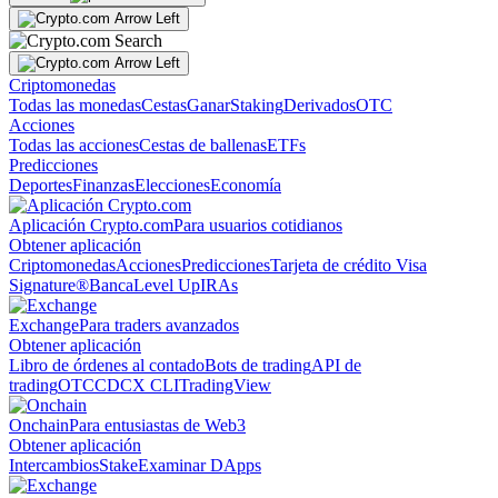
Criptomonedas
Todas las monedas
Cestas
Ganar
Staking
Derivados
OTC
Acciones
Todas las acciones
Cestas de ballenas
ETFs
Predicciones
Deportes
Finanzas
Elecciones
Economía
Aplicación Crypto.com
Para usuarios cotidianos
Obtener aplicación
Criptomonedas
Acciones
Predicciones
Tarjeta de crédito Visa
Signature®
Banca
Level Up
IRAs
Exchange
Para traders avanzados
Obtener aplicación
Libro de órdenes al contado
Bots de trading
API de
trading
OTC
CDCX CLI
TradingView
Onchain
Para entusiastas de Web3
Obtener aplicación
Intercambios
Stake
Examinar DApps