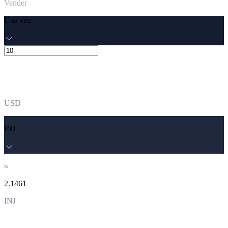
Vender
Una vez
USD
INJ
≈
2.1461
INJ