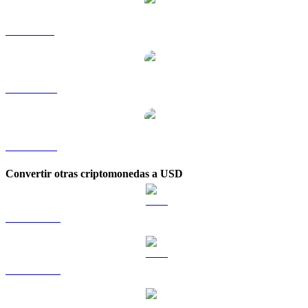
INJ a SGD
INJ a TWD
INJ a KRW
Convertir otras criptomonedas a USD
BTC a USD
ETH a USD