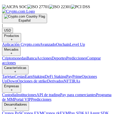
Español
|
USD
Productos
+
Aplicación Crypto.com
Avanzado
Onchain
Level Up
Mercados
+
Criptomonedas
Banca
Acciones
Deportes
Predicciones
Comprar
acciones
Características
+
Tarjetas
Cestas
Earn
Staking
DeFi Staking
Pay
Prime
Opciones
UpDown
Opciones de strike
Derivados
NFT
IRAs
Empresas
+
Custodia
Instituciones
API de trading
Pay para comerciantes
Programa
de MM
Portal VIP
Predicciones
Desarrolladores
+
Cronos PoS
Cronos EVM
Cronos zkEVM
Pay SDK
AI Agent SDK