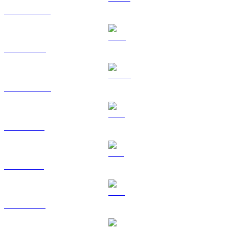
USDT a USD
BNB a USD
USDC a USD
XRP a USD
SOL a USD
TRX a USD