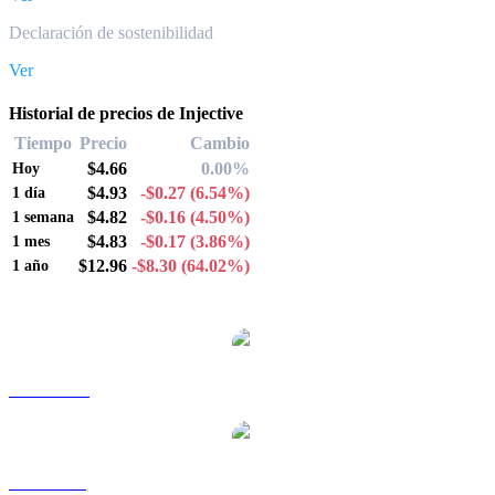
Declaración de sostenibilidad
Ver
Historial de precios de Injective
Tiempo
Precio
Cambio
$4.66
0.00%
Hoy
$4.93
-$0.27
(6.54%)
1 día
$4.82
-$0.16
(4.50%)
1 semana
$4.83
-$0.17
(3.86%)
1 mes
$12.96
-$8.30
(64.02%)
1 año
Pares de conversión de Injective populares
INJ a AUD
INJ a BRL