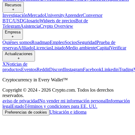
Recursos
+
Investigación
Mercado
University
Aprender
Conversor
BTC/USD
Glosario
Widgets de precios
Bot de
Telegram
Asistencia
Crypto Overview
Empresa
+
Quiénes somos
Roadmap
Empleo
Socios
Seguridad
Prueba de
reservas
Afiliado
Licencias
Listado
Medio ambiente
Capital
Verificar
Actualizaciones
+
X
Noticias de
productos
Eventos
Reddit
Discord
Instagram
Facebook
Linkedin
Trading
Cryptocurrency in Every Wallet™
Copyright © 2024 - 2026 Crypto.com. Todos los derechos
reservados.
aviso de privacidad
No vender mi información personal
Información
legal
Estado
Términos y condiciones para EE. UU.
Ubicación e idioma
Preferencias de cookies