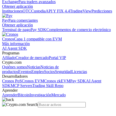
Exchange
Para traders avanzados
Obtener aplicación
Instituciones
OTC
Custodia
API Y FIX 4.4
TradingView
Predicciones
Pay
Para comerciantes
Obtener aplicación
Terminal de pago
Pay SDK
Complementos de comercio electrónico
Cronos
Capa 1 compatible con EVM
Más información
AI Agent SDK
Programas
Afiliado
Creador de mercado
Portal VIP
Crypto.com
Quiénes somos
Noticias
Noticias de
productos
Eventos
Empleo
Socios
Seguridad
Licencias
Desarrolladores
Cronos PoS
Cronos EVM
Cronos zkEVM
Pay SDK
AI Agent
SDK
MCP Servers
Trading Skill Repo
Aprender
Aprender
Bitcoin
Investigación
Mercado