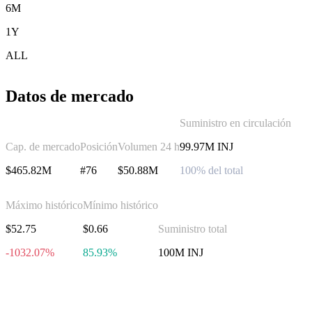
6M
1Y
ALL
Datos de mercado
Suministro en circulación
Cap. de mercado
Posición
Volumen 24 h
99.97M INJ
$465.82M
#76
$50.88M
100% del total
Máximo histórico
Mínimo histórico
$52.75
$0.66
Suministro total
-1032.07%
85.93%
100M INJ
Invierte en Injective