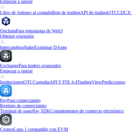
Empezar a operar
Libro de órdenes al contado
Bots de trading
API de trading
OTC
CDCX 
Onchain
Para entusiastas de Web3
Obtener extensión
Intercambios
Stake
Examinar DApps
Exchange
Para traders avanzados
Empezar a operar
Instituciones
OTC
Custodia
API Y FIX 4.4
TradingView
Predicciones
Pay
Para comerciantes
Registro de comerciantes
Terminal de pago
Pay SDK
Complementos de comercio electrónico
Cronos
Capa 1 compatible con EVM