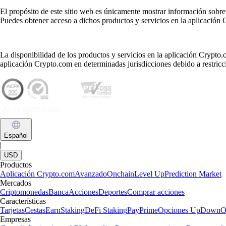
El propósito de este sitio web es únicamente mostrar información sobre
Puedes obtener acceso a dichos productos y servicios en la aplicación
La disponibilidad de los productos y servicios en la aplicación Crypto.c
aplicación Crypto.com en determinadas jurisdicciones debido a restricci
Español
|
USD
Productos
Aplicación Crypto.com
Avanzado
Onchain
Level Up
Prediction Market
Mercados
Criptomonedas
Banca
Acciones
Deportes
Comprar acciones
Características
Tarjetas
Cestas
Earn
Staking
DeFi Staking
Pay
Prime
Opciones UpDown
O
Empresas