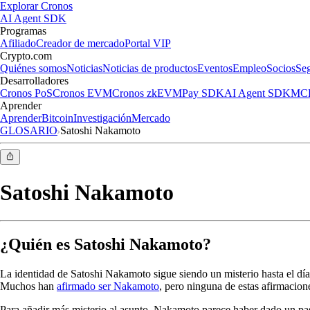
Explorar Cronos
AI Agent SDK
Programas
Afiliado
Creador de mercado
Portal VIP
Crypto.com
Quiénes somos
Noticias
Noticias de productos
Eventos
Empleo
Socios
Se
Desarrolladores
Cronos PoS
Cronos EVM
Cronos zkEVM
Pay SDK
AI Agent SDK
MCP
Aprender
Aprender
Bitcoin
Investigación
Mercado
GLOSARIO
Satoshi Nakamoto
Satoshi Nakamoto
¿Quién es Satoshi Nakamoto?
La identidad de Satoshi Nakamoto sigue siendo un misterio hasta el día 
Muchos han
afirmado ser Nakamoto
, pero ninguna de estas afirmacion
Para añadir más misterio al asunto, Nakamoto parece haber dado un pas