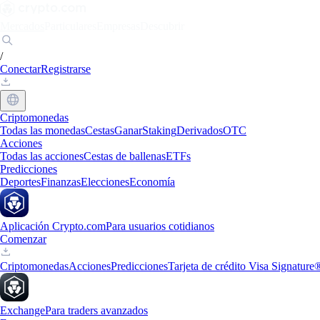
Mercados
Particulares
Empresas
Descubrir
/
Conectar
Registrarse
Criptomonedas
Todas las monedas
Cestas
Ganar
Staking
Derivados
OTC
Acciones
Todas las acciones
Cestas de ballenas
ETFs
Predicciones
Deportes
Finanzas
Elecciones
Economía
Aplicación Crypto.com
Para usuarios cotidianos
Comenzar
Criptomonedas
Acciones
Predicciones
Tarjeta de crédito Visa Signature
Exchange
Para traders avanzados