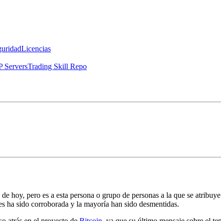
guridad
Licencias
 Servers
Trading Skill Repo
de hoy, pero es a esta persona o grupo de personas a la que se atribuye
es ha sido corroborada y la mayoría han sido desmentidas.
o atrás en el proyecto de
Bitcoin
, ya que su último mensaje sobre el t