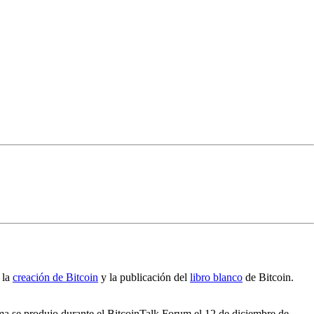
 la
creación de Bitcoin
y la publicación del
libro blanco
de Bitcoin.
ema se produjo durante el BitcoinTalk Forum el 12 de diciembre de