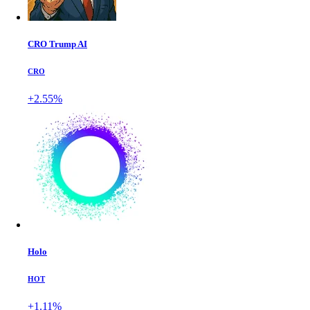
CRO Trump AI
CRO
+2.55%
Holo
HOT
+1.11%