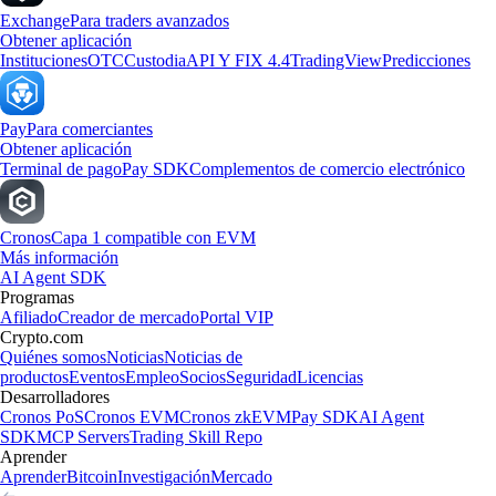
Exchange
Para traders avanzados
Obtener aplicación
Instituciones
OTC
Custodia
API Y FIX 4.4
TradingView
Predicciones
Pay
Para comerciantes
Obtener aplicación
Terminal de pago
Pay SDK
Complementos de comercio electrónico
Cronos
Capa 1 compatible con EVM
Más información
AI Agent SDK
Programas
Afiliado
Creador de mercado
Portal VIP
Crypto.com
Quiénes somos
Noticias
Noticias de
productos
Eventos
Empleo
Socios
Seguridad
Licencias
Desarrolladores
Cronos PoS
Cronos EVM
Cronos zkEVM
Pay SDK
AI Agent
SDK
MCP Servers
Trading Skill Repo
Aprender
Aprender
Bitcoin
Investigación
Mercado