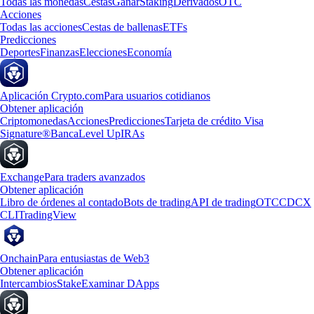
Todas las monedas
Cestas
Ganar
Staking
Derivados
OTC
Acciones
Todas las acciones
Cestas de ballenas
ETFs
Predicciones
Deportes
Finanzas
Elecciones
Economía
Aplicación Crypto.com
Para usuarios cotidianos
Obtener aplicación
Criptomonedas
Acciones
Predicciones
Tarjeta de crédito Visa
Signature®
Banca
Level Up
IRAs
Exchange
Para traders avanzados
Obtener aplicación
Libro de órdenes al contado
Bots de trading
API de trading
OTC
CDCX
CLI
TradingView
Onchain
Para entusiastas de Web3
Obtener aplicación
Intercambios
Stake
Examinar DApps