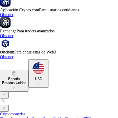
Aplicación Crypto.com
Para usuarios cotidianos
Obtener
Exchange
Para traders avanzados
Obtener
Onchain
Para entusiastas de Web3
Obtener
Español
USD
Estados Unidos
Criptomonedas