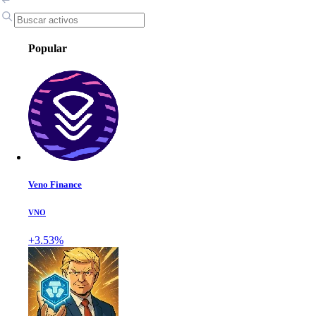
Popular
Veno Finance
VNO
+3.53%