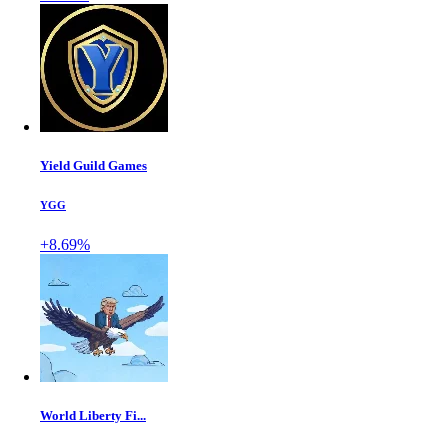
Yield Guild Games
YGG
+8.69%
World Liberty Fi...