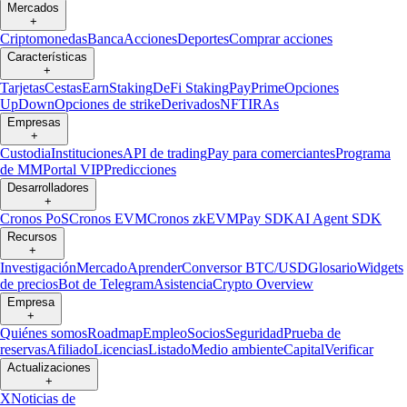
Mercados
+
Criptomonedas
Banca
Acciones
Deportes
Comprar acciones
Características
+
Tarjetas
Cestas
Earn
Staking
DeFi Staking
Pay
Prime
Opciones
UpDown
Opciones de strike
Derivados
NFT
IRAs
Empresas
+
Custodia
Instituciones
API de trading
Pay para comerciantes
Programa
de MM
Portal VIP
Predicciones
Desarrolladores
+
Cronos PoS
Cronos EVM
Cronos zkEVM
Pay SDK
AI Agent SDK
Recursos
+
Investigación
Mercado
Aprender
Conversor BTC/USD
Glosario
Widgets
de precios
Bot de Telegram
Asistencia
Crypto Overview
Empresa
+
Quiénes somos
Roadmap
Empleo
Socios
Seguridad
Prueba de
reservas
Afiliado
Licencias
Listado
Medio ambiente
Capital
Verificar
Actualizaciones
+
X
Noticias de