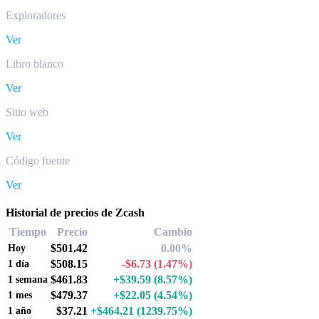
Exploradores
Ver
Libro blanco
Ver
Sitio web
Ver
Código fuente
Ver
Historial de precios de Zcash
Tiempo
Precio
Cambio
$501.42
0.00%
Hoy
$508.15
-$6.73
(1.47%)
1 día
$461.83
+$39.59
(8.57%)
1 semana
$479.37
+$22.05
(4.54%)
1 mes
$37.21
+$464.21
(1239.75%)
1 año