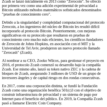
Zcash se lanzó inicialmente en 2013 como "Zerocoin". Se ofreció
por primera vez como una adición experimental de privacidad a
Bitcoin utilizando métodos matemáticos sofisticados denominados
"pruebas de conocimiento cero".
Debido a la singularidad y complejidad computacional del protocolo
Zerocoin, a los ingenieros del núcleo de Bitcoin les resultó difícil
incorporarlo al protocolo Bitcoin. Posteriormente, con mejoras
significativas en su protocolo que resultaron en pruebas de
conocimiento cero mucho más eficientes, los científicos fundadores
de Zerocoin de Johns Hopkins, en asociación con el MIT y la
Universidad de Tel Aviv, produjeron un nuevo protocolo llamado
"Zerocash" (Zcash).
Al nombrar a su CEO, Zooko Wilcox, para gestionar el proyecto en
2016, el protocolo Zcash comenzó su desarrollo bajo la compañía
Zcash. Ese mismo año, lanzó su token nativo ZEC y la cadena de
bloques de Zcash, asegurando 3 millones de USD de un grupo de
inversores ángeles y de capital riesgo en dos rondas consecutivas.
En 2017, como una corporación distinta, se fundó la Fundación
Zcash como una organización benéfica 501(c)3 con el objetivo de
construir infraestructura de privacidad y un sistema de pago por
Internet para el beneficio del público. En 2019, la Compañía Zcash
pasó a llamarse Electric Coin Company.