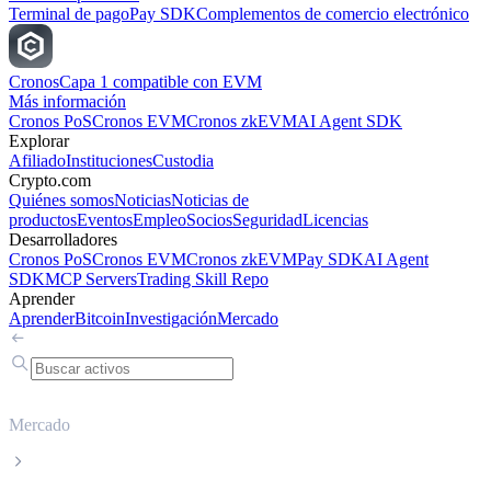
Terminal de pago
Pay SDK
Complementos de comercio electrónico
Cronos
Capa 1 compatible con EVM
Más información
Cronos PoS
Cronos EVM
Cronos zkEVM
AI Agent SDK
Explorar
Afiliado
Instituciones
Custodia
Crypto.com
Quiénes somos
Noticias
Noticias de
productos
Eventos
Empleo
Socios
Seguridad
Licencias
Desarrolladores
Cronos PoS
Cronos EVM
Cronos zkEVM
Pay SDK
AI Agent
SDK
MCP Servers
Trading Skill Repo
Aprender
Aprender
Bitcoin
Investigación
Mercado
Mercado