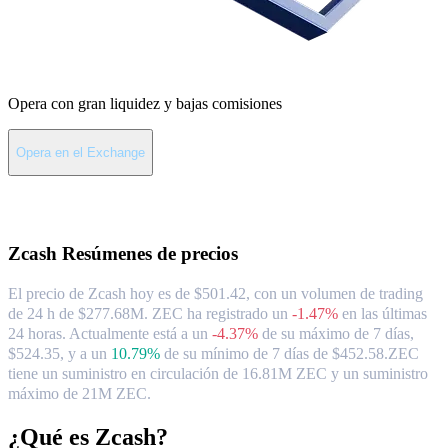
Opera con gran liquidez y bajas comisiones
Opera en el Exchange
Acerca de Zcash
Zcash
Resúmenes de precios
El precio de Zcash hoy es de $501.42, con un volumen de trading
de 24 h de $277.68M. ZEC ha registrado un
-1.47%
en las últimas
24 horas.
Actualmente está a un
-4.37%
de su máximo de 7 días,
$524.35,
y a un
10.79%
de su mínimo de 7 días de $452.58.
ZEC
tiene un suministro en circulación de 16.81M ZEC y un suministro
máximo de 21M ZEC.
¿Qué es Zcash?