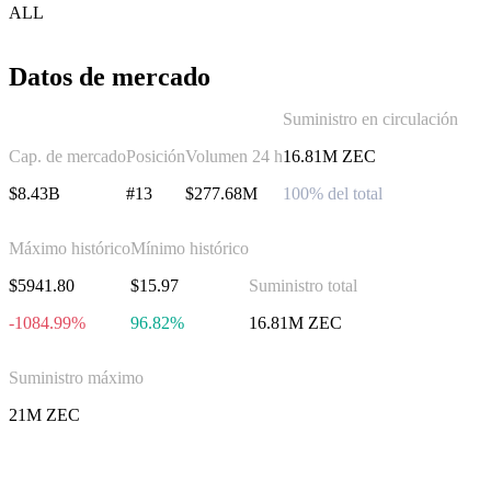
ALL
Datos de mercado
Suministro en circulación
Cap. de mercado
Posición
Volumen 24 h
16.81M ZEC
$8.43B
#13
$277.68M
100% del total
Máximo histórico
Mínimo histórico
$5941.80
$15.97
Suministro total
-1084.99%
96.82%
16.81M ZEC
Suministro máximo
21M ZEC
Invierte en Zcash