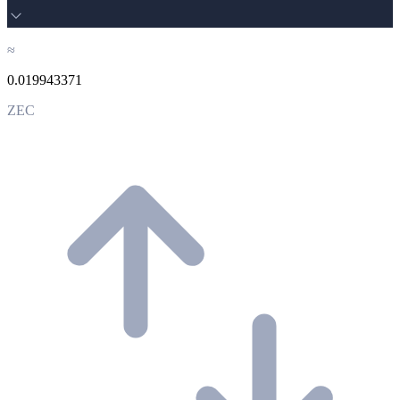
≈
0.019943371
ZEC