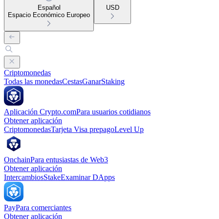
Español
USD
Espacio Económico Europeo
Criptomonedas
Todas las monedas
Cestas
Ganar
Staking
Aplicación Crypto.com
Para usuarios cotidianos
Obtener aplicación
Criptomonedas
Tarjeta Visa prepago
Level Up
Onchain
Para entusiastas de Web3
Obtener aplicación
Intercambios
Stake
Examinar DApps
Pay
Para comerciantes
Obtener aplicación