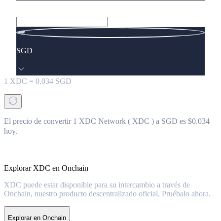
SGD
1
XDC
=
0.034
SGD
El precio de convertir 1 XDC Network ( XDC ) a SGD es $0.034
hoy.
Explorar XDC en Onchain
XDC puede estar disponible para su intercambio a través de
Onchain, nuestro producto descentralizado oficial. Pruébalo ahora.
Explorar en Onchain