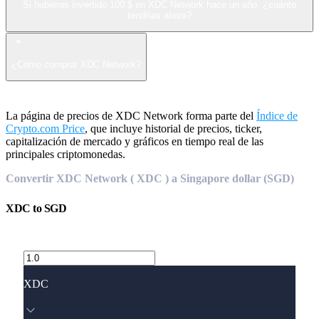
Si hubieras invertido 100 $ en XDC Network hace un año, ¿cuánto
tendrías ahora?
¿Cómo comprar XDC Network?
La página de precios de XDC Network forma parte del
Índice de
Crypto.com Price
, que incluye historial de precios, ticker,
capitalización de mercado y gráficos en tiempo real de las
principales criptomonedas.
Convertir XDC Network ( XDC ) a Singapore dollar (SGD)
XDC
to
SGD
XDC