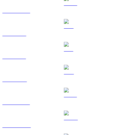
USDC a SGD
XRP a SGD
SOL a SGD
TRX a SGD
HYPE a SGD
DOGE a SGD