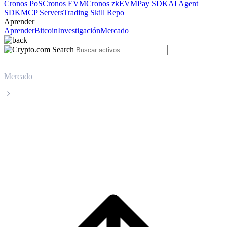
Cronos PoS
Cronos EVM
Cronos zkEVM
Pay SDK
AI Agent
SDK
MCP Servers
Trading Skill Repo
Aprender
Aprender
Bitcoin
Investigación
Mercado
Mercado
XDC Network
Precio en tiempo real de XDC Network
XDC