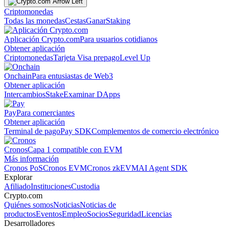
Criptomonedas
Todas las monedas
Cestas
Ganar
Staking
Aplicación Crypto.com
Para usuarios cotidianos
Obtener aplicación
Criptomonedas
Tarjeta Visa prepago
Level Up
Onchain
Para entusiastas de Web3
Obtener aplicación
Intercambios
Stake
Examinar DApps
Pay
Para comerciantes
Obtener aplicación
Terminal de pago
Pay SDK
Complementos de comercio electrónico
Cronos
Capa 1 compatible con EVM
Más información
Cronos PoS
Cronos EVM
Cronos zkEVM
AI Agent SDK
Explorar
Afiliado
Instituciones
Custodia
Crypto.com
Quiénes somos
Noticias
Noticias de
productos
Eventos
Empleo
Socios
Seguridad
Licencias
Desarrolladores