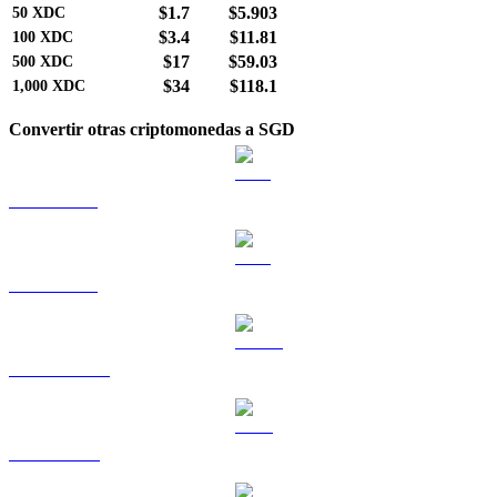
$1.7
$5.903
50
XDC
$3.4
$11.81
100
XDC
$17
$59.03
500
XDC
$34
$118.1
1,000
XDC
Convertir otras criptomonedas a SGD
BTC a SGD
ETH a SGD
USDT a SGD
BNB a SGD