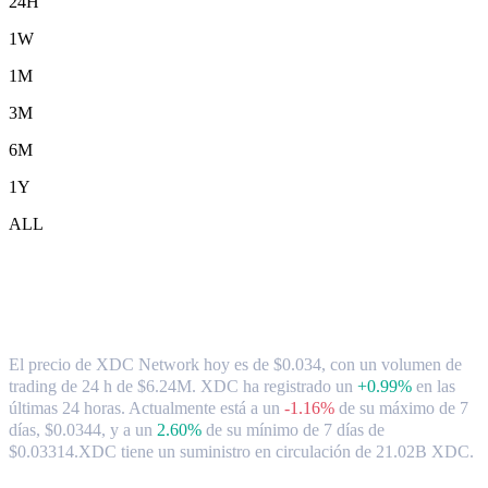
24H
1W
1M
3M
6M
1Y
ALL
Tipo de cambio y datos del mercado de
XDC Network ( XDC ) a SGD
El precio de XDC Network hoy es de $0.034, con un volumen de
trading de 24 h de $6.24M. XDC ha registrado un
+0.99%
en las
últimas 24 horas.
Actualmente está a un
-1.16%
de su máximo de 7
días, $0.0344,
y a un
2.60%
de su mínimo de 7 días de
$0.03314.
XDC tiene un suministro en circulación de 21.02B XDC.