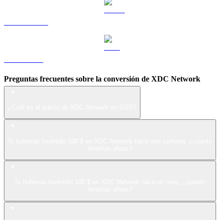
USDS a SGD
LEO a SGD
Preguntas frecuentes sobre la conversión de XDC Network
¿Cuál es el precio de XDC Network en SGD?
Si hubieras invertido 100 $ en XDC Network hace una semana, ¿cuánto
tendrías ahora?
Si hubieras invertido 100 $ en XDC Network hace un mes, ¿cuánto
tendrías ahora?