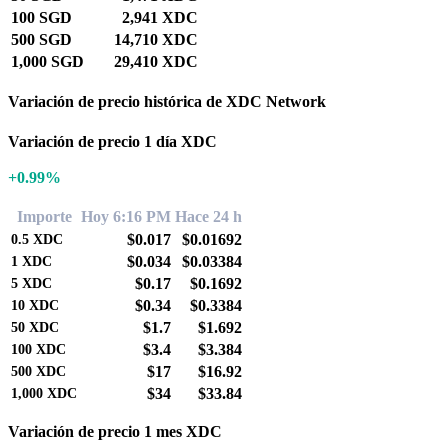
100 SGD
2,941 XDC
500 SGD
14,710 XDC
1,000 SGD
29,410 XDC
Variación de precio histórica de XDC Network
Variación de precio 1 día XDC
+0.99%
Importe
Hoy 6:16 PM
Hace 24 h
$0.017
$0.01692
0.5
XDC
$0.034
$0.03384
1
XDC
$0.17
$0.1692
5
XDC
$0.34
$0.3384
10
XDC
$1.7
$1.692
50
XDC
$3.4
$3.384
100
XDC
$17
$16.92
500
XDC
$34
$33.84
1,000
XDC
Variación de precio 1 mes XDC