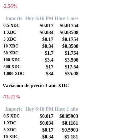
-2.56%
Importe
Hoy 6:16 PM
Hace 1 mes
$0.017
$0.01754
0.5
XDC
$0.034
$0.03508
1
XDC
$0.17
$0.1754
5
XDC
$0.34
$0.3508
10
XDC
$1.7
$1.754
50
XDC
$3.4
$3.508
100
XDC
$17
$17.54
500
XDC
$34
$35.08
1,000
XDC
Variación de precio 1 año XDC
-71.21%
Importe
Hoy 6:16 PM
Hace 1 año
$0.017
$0.05903
0.5
XDC
$0.034
$0.1181
1
XDC
$0.17
$0.5903
5
XDC
$0.34
$1.181
10
XDC