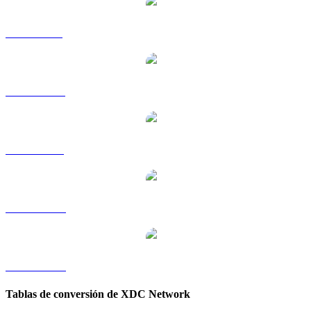
XDC a GBP
XDC a HKD
XDC a RUB
XDC a TWD
XDC a KRW
Tablas de conversión de XDC Network