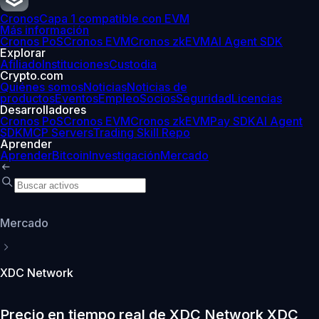
Cronos
Capa 1 compatible con EVM
Más información
Cronos PoS
Cronos EVM
Cronos zkEVM
AI Agent SDK
Explorar
Afiliado
Instituciones
Custodia
Crypto.com
Quiénes somos
Noticias
Noticias de
productos
Eventos
Empleo
Socios
Seguridad
Licencias
Desarrolladores
Cronos PoS
Cronos EVM
Cronos zkEVM
Pay SDK
AI Agent
SDK
MCP Servers
Trading Skill Repo
Aprender
Aprender
Bitcoin
Investigación
Mercado
Mercado
XDC Network
Precio en tiempo real de XDC Network XDC