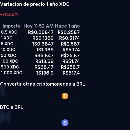
Variación de precio 1 año XDC
-73.54%
Importe
Hoy 11:52 AM
Hace 1 año
R$0.06847
R$0.2587
0.5
XDC
R$0.1369
R$0.5174
1
XDC
R$0.6847
R$2.587
5
XDC
R$1.369
R$5.174
10
XDC
R$6.847
R$25.87
50
XDC
R$13.69
R$51.74
100
XDC
R$68.47
R$258.7
500
XDC
R$136.9
R$517.4
1,000
XDC
Convertir otras criptomonedas a BRL
BTC a BRL