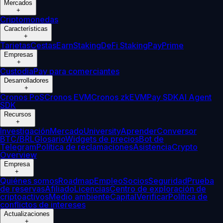
Mercados
+
Criptomonedas
Características
+
Tarjetas
Cestas
Earn
Staking
DeFi Staking
Pay
Prime
Empresas
+
Custodia
Pay para comerciantes
Desarrolladores
+
Cronos PoS
Cronos EVM
Cronos zkEVM
Pay SDK
AI Agent
SDK
Recursos
+
Investigación
Mercado
University
Aprender
Conversor
BTC/BRL
Glosario
Widgets de precios
Bot de
Telegram
Política de reclamaciones
Asistencia
Crypto
Overview
Empresa
+
Quiénes somos
Roadmap
Empleo
Socios
Seguridad
Prueba
de reservas
Afiliado
Licencias
Centro de exploración de
criptoactivos
Medio ambiente
Capital
Verificar
Política de
conflictos de intereses
Actualizaciones
+