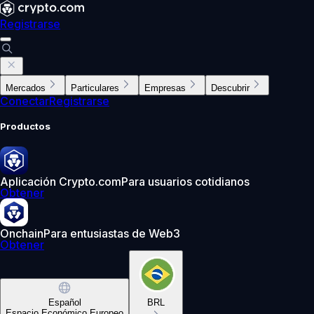
Registrarse
Mercados
Particulares
Empresas
Descubrir
Conectar
Registrarse
Productos
Aplicación Crypto.com
Para usuarios cotidianos
Obtener
Onchain
Para entusiastas de Web3
Obtener
Español
BRL
Espacio Económico Europeo