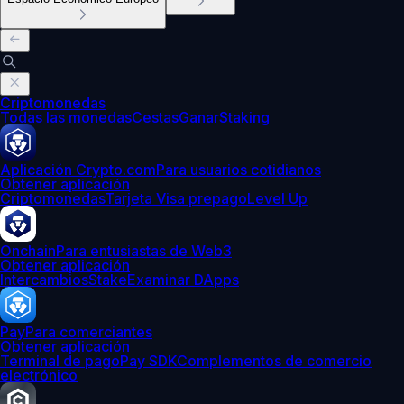
Criptomonedas
Todas las monedas
Cestas
Ganar
Staking
Aplicación Crypto.com
Para usuarios cotidianos
Obtener aplicación
Criptomonedas
Tarjeta Visa prepago
Level Up
Onchain
Para entusiastas de Web3
Obtener aplicación
Intercambios
Stake
Examinar DApps
Pay
Para comerciantes
Obtener aplicación
Terminal de pago
Pay SDK
Complementos de comercio
electrónico