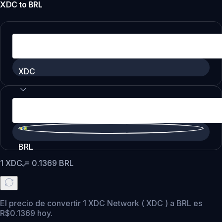
XDC
to
BRL
XDC
BRL
1
XDC
=
0.1369
BRL
El precio de convertir 1 XDC Network ( XDC ) a BRL es
R$0.1369 hoy.