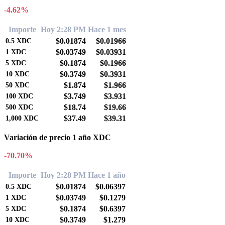
-4.62%
Importe
Hoy 2:28 PM
Hace 1 mes
$0.01874
$0.01966
0.5
XDC
$0.03749
$0.03931
1
XDC
$0.1874
$0.1966
5
XDC
$0.3749
$0.3931
10
XDC
$1.874
$1.966
50
XDC
$3.749
$3.931
100
XDC
$18.74
$19.66
500
XDC
$37.49
$39.31
1,000
XDC
Variación de precio 1 año XDC
-70.70%
Importe
Hoy 2:28 PM
Hace 1 año
$0.01874
$0.06397
0.5
XDC
$0.03749
$0.1279
1
XDC
$0.1874
$0.6397
5
XDC
$0.3749
$1.279
10
XDC