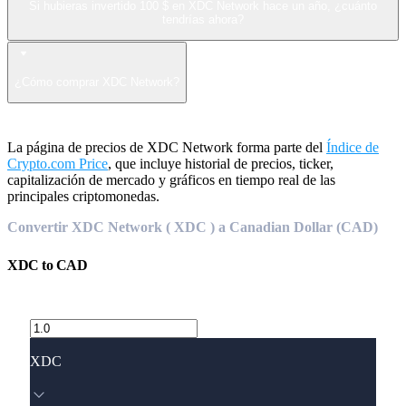
Si hubieras invertido 100 $ en XDC Network hace un año, ¿cuánto
tendrías ahora?
¿Cómo comprar XDC Network?
La página de precios de XDC Network forma parte del
Índice de
Crypto.com Price
, que incluye historial de precios, ticker,
capitalización de mercado y gráficos en tiempo real de las
principales criptomonedas.
Convertir XDC Network ( XDC ) a Canadian Dollar (CAD)
XDC
to
CAD
XDC