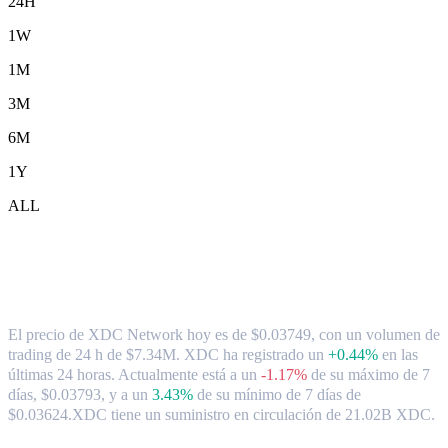
24H
1W
1M
3M
6M
1Y
ALL
Tipo de cambio y datos del mercado de
XDC Network ( XDC ) a CAD
El precio de XDC Network hoy es de $0.03749, con un volumen de
trading de 24 h de $7.34M. XDC ha registrado un
+0.44%
en las
últimas 24 horas.
Actualmente está a un
-1.17%
de su máximo de 7
días, $0.03793,
y a un
3.43%
de su mínimo de 7 días de
$0.03624.
XDC tiene un suministro en circulación de 21.02B XDC.