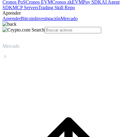
Cronos PoS
Cronos EVM
Cronos zkEVM
Pay SDK
AI Agent
SDK
MCP Servers
Trading Skill Repo
Aprender
Aprender
Bitcoin
Investigación
Mercado
Mercado
XDC Network
Precio en tiempo real de XDC Network
XDC