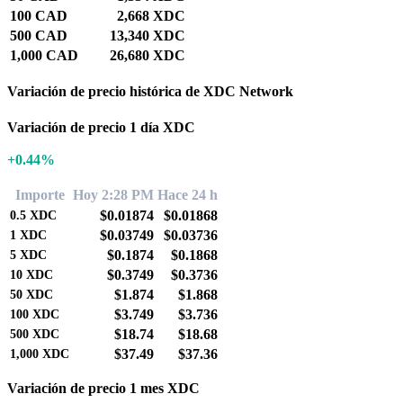
100 CAD
2,668 XDC
500 CAD
13,340 XDC
1,000 CAD
26,680 XDC
Variación de precio histórica de XDC Network
Variación de precio 1 día XDC
+0.44%
Importe
Hoy 2:28 PM
Hace 24 h
$0.01874
$0.01868
0.5
XDC
$0.03749
$0.03736
1
XDC
$0.1874
$0.1868
5
XDC
$0.3749
$0.3736
10
XDC
$1.874
$1.868
50
XDC
$3.749
$3.736
100
XDC
$18.74
$18.68
500
XDC
$37.49
$37.36
1,000
XDC
Variación de precio 1 mes XDC