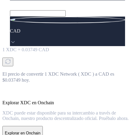
CAD
1
XDC
=
0.03749
CAD
El precio de convertir 1 XDC Network ( XDC ) a CAD es
$0.03749 hoy.
Explorar XDC en Onchain
XDC puede estar disponible para su intercambio a través de
Onchain, nuestro producto descentralizado oficial. Pruébalo ahora.
Explorar en Onchain