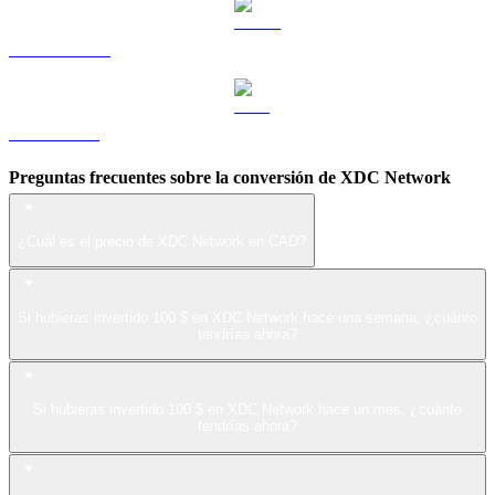
USDS a CAD
LEO a CAD
Preguntas frecuentes sobre la conversión de XDC Network
¿Cuál es el precio de XDC Network en CAD?
Si hubieras invertido 100 $ en XDC Network hace una semana, ¿cuánto
tendrías ahora?
Si hubieras invertido 100 $ en XDC Network hace un mes, ¿cuánto
tendrías ahora?