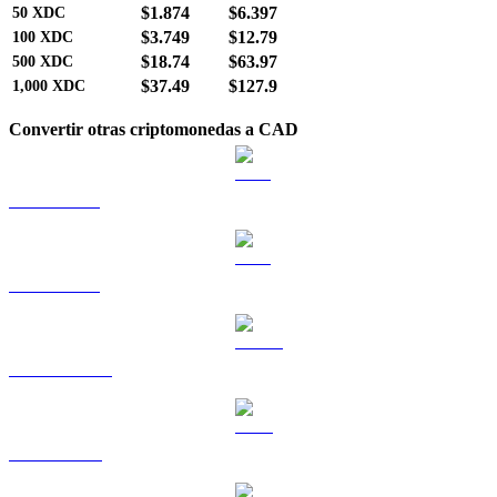
$1.874
$6.397
50
XDC
$3.749
$12.79
100
XDC
$18.74
$63.97
500
XDC
$37.49
$127.9
1,000
XDC
Convertir otras criptomonedas a CAD
BTC a CAD
ETH a CAD
USDT a CAD
BNB a CAD