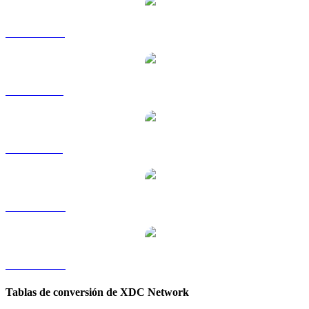
XDC a HKD
XDC a RUB
XDC a SGD
XDC a TWD
XDC a KRW
Tablas de conversión de XDC Network