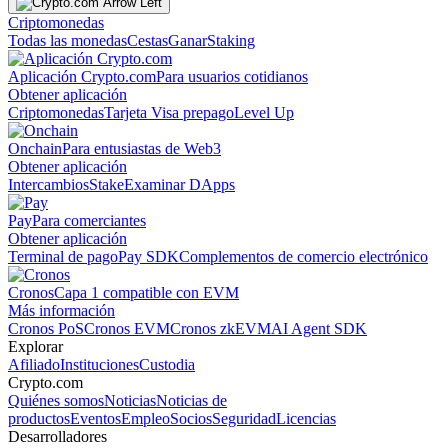
Criptomonedas
Todas las monedas
Cestas
Ganar
Staking
Aplicación Crypto.com
Para usuarios cotidianos
Obtener aplicación
Criptomonedas
Tarjeta Visa prepago
Level Up
Onchain
Para entusiastas de Web3
Obtener aplicación
Intercambios
Stake
Examinar DApps
Pay
Para comerciantes
Obtener aplicación
Terminal de pago
Pay SDK
Complementos de comercio electrónico
Cronos
Capa 1 compatible con EVM
Más información
Cronos PoS
Cronos EVM
Cronos zkEVM
AI Agent SDK
Explorar
Afiliado
Instituciones
Custodia
Crypto.com
Quiénes somos
Noticias
Noticias de
productos
Eventos
Empleo
Socios
Seguridad
Licencias
Desarrolladores