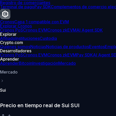
Registro de comerciantes
Terminal de pago
Pay SDK
Complementos de comercio elec
Cronos
Capa 1 compatible con EVM
Explorar Cronos
Cronos PoS
Cronos EVM
Cronos zkEVM
AI Agent SDK
Explorar
Afiliado
Instituciones
Custodia
Crypto.com
Quiénes somos
Noticias
Noticias de productos
Eventos
Empl
Desarrolladores
Cronos PoS
Cronos EVM
Cronos zkEVM
Pay SDK
AI Agent S
Aprender
Aprender
Bitcoin
Investigación
Mercado
Mercado
Sui
Precio en tiempo real de Sui SUI