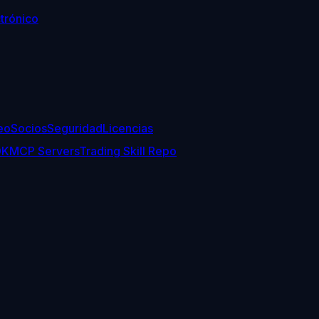
trónico
eo
Socios
Seguridad
Licencias
DK
MCP Servers
Trading Skill Repo