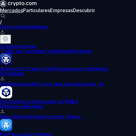
Mercados
Particulares
Empresas
Descubrir
/
Conectar
Registrarse
Criptomonedas
Todas las monedas
Cestas
Ganar
Staking
Aplicación Crypto.com
Para usuarios cotidianos
Comenzar
Criptomonedas
Tarjeta Visa prepago
Level Up
Onchain
Para entusiastas de Web3
Obtener extensión
Intercambios
Stake
Examinar DApps
Pay
Para comerciantes