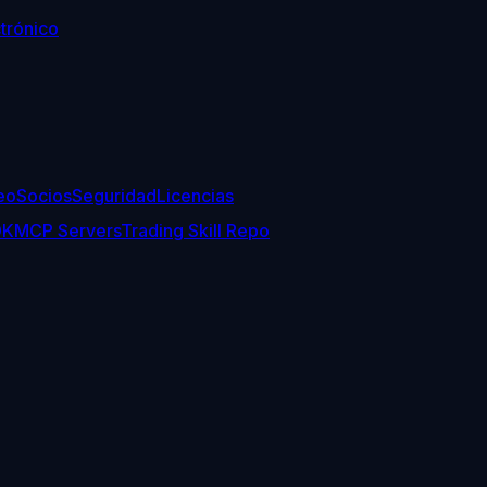
trónico
eo
Socios
Seguridad
Licencias
DK
MCP Servers
Trading Skill Repo