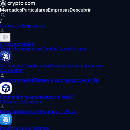
Mercados
Particulares
Empresas
Descubrir
/
Conectar
Registrarse
Criptomonedas
Todas las monedas
Cestas
Ganar
Staking
Aplicación Crypto.com
Para usuarios cotidianos
Comenzar
Criptomonedas
Tarjeta Visa prepago
Level Up
Onchain
Para entusiastas de Web3
Obtener extensión
Intercambios
Stake
Examinar DApps
Pay
Para comerciantes