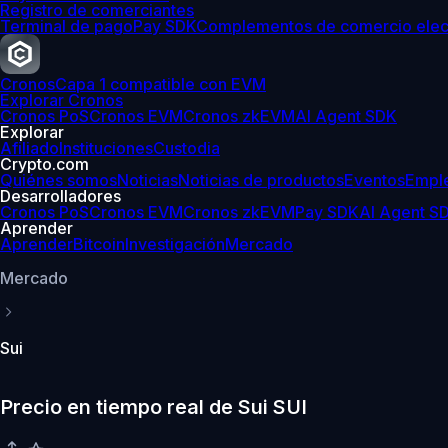
Registro de comerciantes
Terminal de pago
Pay SDK
Complementos de comercio elec
Cronos
Capa 1 compatible con EVM
Explorar Cronos
Cronos PoS
Cronos EVM
Cronos zkEVM
AI Agent SDK
Explorar
Afiliado
Instituciones
Custodia
Crypto.com
Quiénes somos
Noticias
Noticias de productos
Eventos
Empl
Desarrolladores
Cronos PoS
Cronos EVM
Cronos zkEVM
Pay SDK
AI Agent S
Aprender
Aprender
Bitcoin
Investigación
Mercado
Mercado
Sui
Precio en tiempo real de Sui SUI