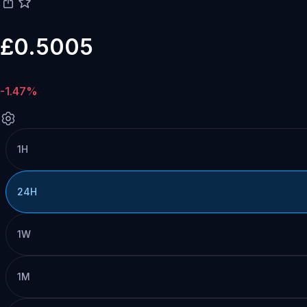
£0.5005
-1.47%
1H
24H
1W
1M