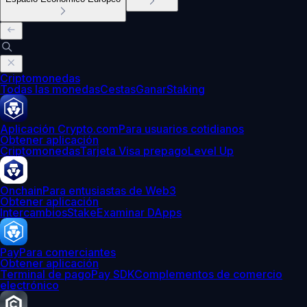
Criptomonedas
Todas las monedas
Cestas
Ganar
Staking
Aplicación Crypto.com
Para usuarios cotidianos
Obtener aplicación
Criptomonedas
Tarjeta Visa prepago
Level Up
Onchain
Para entusiastas de Web3
Obtener aplicación
Intercambios
Stake
Examinar DApps
Pay
Para comerciantes
Obtener aplicación
Terminal de pago
Pay SDK
Complementos de comercio
electrónico