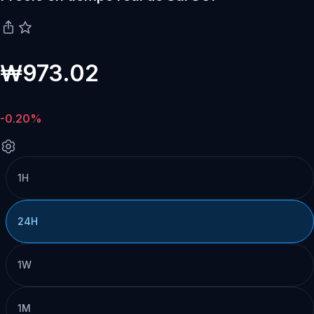
₩973.02
-0.20%
1H
24H
1W
1M