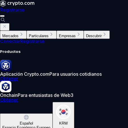
Registrarse
Mercados
Particulares
Empresas
Descubrir
Conectar
Registrarse
Productos
Aplicación Crypto.com
Para usuarios cotidianos
Obtener
Onchain
Para entusiastas de Web3
Obtener
Español
KRW
Espacio Económico Europeo