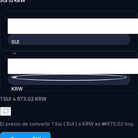
SUI
to
KRW
SUI
KRW
1
SUI
=
973.02
KRW
El precio de convertir 1 Sui ( SUI ) a KRW es ₩973.02 hoy.