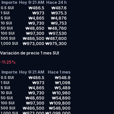
Importe
Hoy 9:21 AM
Hace 24 h
₩486.5
₩487.6
0.5
SUI
₩973
₩975.3
1
SUI
₩4,865
₩4,876
5
SUI
₩9,730
₩9,753
10
SUI
₩48,650
₩48,760
50
SUI
₩97,300
₩97,530
100
SUI
₩486,500
₩487,600
500
SUI
₩973,000
₩975,300
1,000
SUI
Variación de precio 1 mes SUI
-11.25%
Importe
Hoy 9:21 AM
Hace 1 mes
₩486.5
₩548.9
0.5
SUI
₩973
₩1,098
1
SUI
₩4,865
₩5,489
5
SUI
₩9,730
₩10,980
10
SUI
₩48,650
₩54,890
50
SUI
₩97,300
₩109,800
100
SUI
₩486,500
₩548,900
500
SUI
₩973,000
₩1,098,000
1,000
SUI