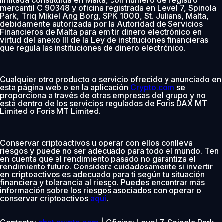
mercantil C 90348 y oficina registrada en Level 7, Spinola
Park, Triq Mikiel Ang Borg, SPK 1000, St. Julians, Malta,
debidamente autorizada por la Autoridad de Servicios
Financieros de Malta para emitir dinero electrónico en
virtud del anexo III de la Ley de instituciones financieras
que regula las instituciones de dinero electrónico.
Cualquier otro producto o servicio ofrecido y anunciado en
esta página web o en la aplicación
Crypto.com
se
proporciona a través de otras empresas del grupo y no
está dentro de los servicios regulados de Foris DAX MT
Limited o Foris MT Limited.
Conservar criptoactivos u operar con ellos conlleva
riesgos y puede no ser adecuado para todo el mundo. Ten
en cuenta que el rendimiento pasado no garantiza el
rendimiento futuro. Considera cuidadosamente si invertir
en criptoactivos es adecuado para ti según tu situación
financiera y tolerancia al riesgo. Puedes encontrar más
información sobre los riesgos asociados con operar o
conservar criptoactivos
aquí
.
Contacto:
chat.crypto.com
| Oficina: Level 7, Spinola Park,