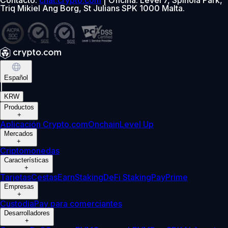
Triq Mikiel Ang Borg, St Julians SPK 1000 Malta.
Español
|
KRW
Productos
+
Aplicación Crypto.com
Onchain
Level Up
Mercados
+
Criptomonedas
Características
+
Tarjetas
Cestas
Earn
Staking
DeFi Staking
Pay
Prime
Empresas
+
Custodia
Pay para comerciantes
Desarrolladores
+