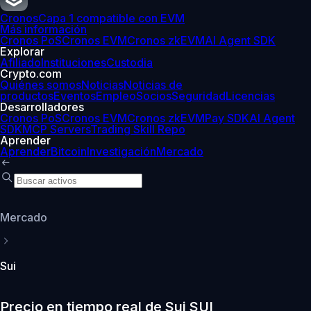
Cronos
Capa 1 compatible con EVM
Más información
Cronos PoS
Cronos EVM
Cronos zkEVM
AI Agent SDK
Explorar
Afiliado
Instituciones
Custodia
Crypto.com
Quiénes somos
Noticias
Noticias de
productos
Eventos
Empleo
Socios
Seguridad
Licencias
Desarrolladores
Cronos PoS
Cronos EVM
Cronos zkEVM
Pay SDK
AI Agent
SDK
MCP Servers
Trading Skill Repo
Aprender
Aprender
Bitcoin
Investigación
Mercado
Mercado
Sui
Precio en tiempo real de Sui SUI