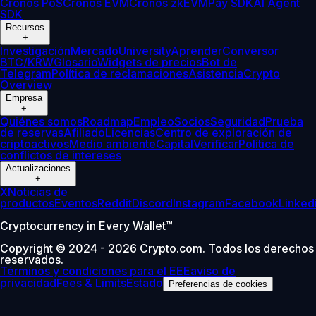
Cronos PoS
Cronos EVM
Cronos zkEVM
Pay SDK
AI Agent
SDK
Recursos
+
Investigación
Mercado
University
Aprender
Conversor
BTC/KRW
Glosario
Widgets de precios
Bot de
Telegram
Política de reclamaciones
Asistencia
Crypto
Overview
Empresa
+
Quiénes somos
Roadmap
Empleo
Socios
Seguridad
Prueba
de reservas
Afiliado
Licencias
Centro de exploración de
criptoactivos
Medio ambiente
Capital
Verificar
Política de
conflictos de intereses
Actualizaciones
+
X
Noticias de
productos
Eventos
Reddit
Discord
Instagram
Facebook
Linked
Cryptocurrency in Every Wallet™
Copyright © 2024 - 2026 Crypto.com. Todos los derechos
reservados.
Términos y condiciones para el EEE
aviso de
privacidad
Fees & Limits
Estado
Preferencias de cookies