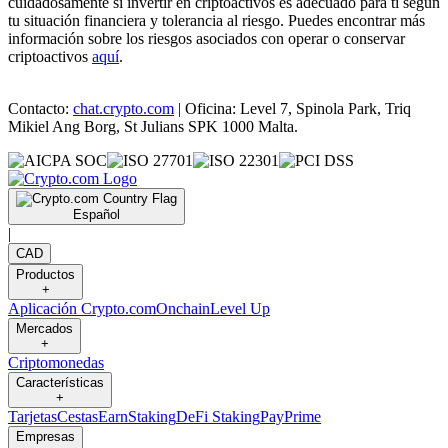
cuidadosamente si invertir en criptoactivos es adecuado para ti según
tu situación financiera y tolerancia al riesgo. Puedes encontrar más
información sobre los riesgos asociados con operar o conservar
criptoactivos
aquí
.
Contacto:
chat.crypto.com
| Oficina: Level 7, Spinola Park, Triq
Mikiel Ang Borg, St Julians SPK 1000 Malta.
Español
|
CAD
Productos
+
Aplicación Crypto.com
Onchain
Level Up
Mercados
+
Criptomonedas
Características
+
Tarjetas
Cestas
Earn
Staking
DeFi Staking
Pay
Prime
Empresas