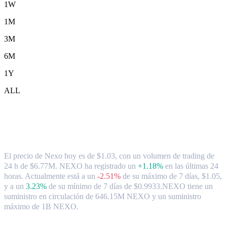
1W
1M
3M
6M
1Y
ALL
Tipo de cambio y datos del mercado de
Nexo ( NEXO ) a CAD
El precio de Nexo hoy es de $1.03, con un volumen de trading de
24 h de $6.77M. NEXO ha registrado un
+1.18%
en las últimas 24
horas.
Actualmente está a un
-2.51%
de su máximo de 7 días, $1.05,
y a un
3.23%
de su mínimo de 7 días de $0.9933.
NEXO tiene un
suministro en circulación de 646.15M NEXO y un suministro
máximo de 1B NEXO.
Pares de conversión de Nexo populares