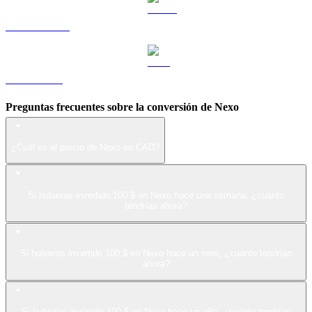
USDS a CAD
LEO a CAD
Preguntas frecuentes sobre la conversión de Nexo
¿Cuál es el precio de Nexo en CAD?
Si hubieras invertido 100 $ en Nexo hace una semana, ¿cuánto
tendrías ahora?
Si hubieras invertido 100 $ en Nexo hace un mes, ¿cuánto tendrías
ahora?
Si hubieras invertido 100 $ en Nexo hace un año, ¿cuánto tendrías