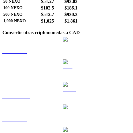
$51.27
$93.03
50
NEXO
$102.5
$186.1
100
NEXO
$512.7
$930.3
500
NEXO
$1,025
$1,861
1,000
NEXO
Convertir otras criptomonedas a CAD
BTC a CAD
ETH a CAD
USDT a CAD
BNB a CAD