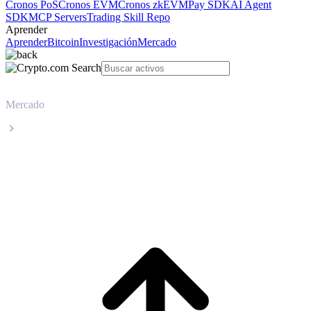
Cronos PoS
Cronos EVM
Cronos zkEVM
Pay SDK
AI Agent
SDK
MCP Servers
Trading Skill Repo
Aprender
Aprender
Bitcoin
Investigación
Mercado
Mercado
Nexo
Precio en tiempo real de Nexo NEXO