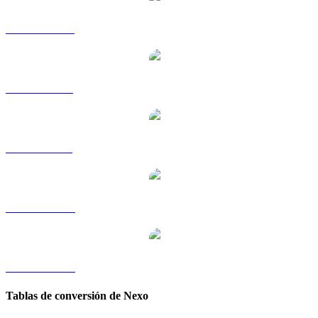
NEXO a HKD
NEXO a RUB
NEXO a SGD
NEXO a TWD
NEXO a KRW
Tablas de conversión de Nexo