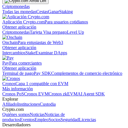
Criptomonedas
Todas las monedas
Cestas
Ganar
Staking
Aplicación Crypto.com
Para usuarios cotidianos
Obtener aplicación
Criptomonedas
Tarjeta Visa prepago
Level Up
Onchain
Para entusiastas de Web3
Obtener aplicación
Intercambios
Stake
Examinar DApps
Pay
Para comerciantes
Obtener aplicación
Terminal de pago
Pay SDK
Complementos de comercio electrónico
Cronos
Capa 1 compatible con EVM
Más información
Cronos PoS
Cronos EVM
Cronos zkEVM
AI Agent SDK
Explorar
Afiliado
Instituciones
Custodia
Crypto.com
Quiénes somos
Noticias
Noticias de
productos
Eventos
Empleo
Socios
Seguridad
Licencias
Desarrolladores