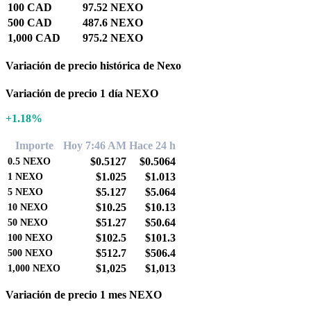
100 CAD
97.52 NEXO
500 CAD
487.6 NEXO
1,000 CAD
975.2 NEXO
Variación de precio histórica de Nexo
Variación de precio 1 día NEXO
+1.18%
Importe
Hoy 7:46 AM
Hace 24 h
$0.5127
$0.5064
0.5
NEXO
$1.025
$1.013
1
NEXO
$5.127
$5.064
5
NEXO
$10.25
$10.13
10
NEXO
$51.27
$50.64
50
NEXO
$102.5
$101.3
100
NEXO
$512.7
$506.4
500
NEXO
$1,025
$1,013
1,000
NEXO
Variación de precio 1 mes NEXO