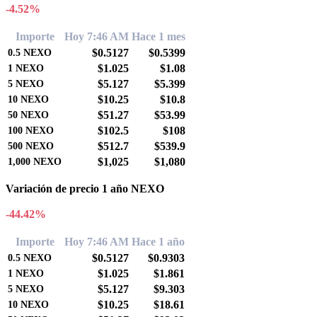
-4.52%
Importe
Hoy 7:46 AM
Hace 1 mes
$0.5127
$0.5399
0.5
NEXO
$1.025
$1.08
1
NEXO
$5.127
$5.399
5
NEXO
$10.25
$10.8
10
NEXO
$51.27
$53.99
50
NEXO
$102.5
$108
100
NEXO
$512.7
$539.9
500
NEXO
$1,025
$1,080
1,000
NEXO
Variación de precio 1 año NEXO
-44.42%
Importe
Hoy 7:46 AM
Hace 1 año
$0.5127
$0.9303
0.5
NEXO
$1.025
$1.861
1
NEXO
$5.127
$9.303
5
NEXO
$10.25
$18.61
10
NEXO