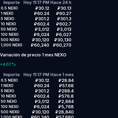
Importe
Hoy 11:17 PM
Hace 24 h
₽30.12
₽30.13
0.5
NEXO
₽60.24
₽60.27
1
NEXO
₽301.2
₽301.3
5
NEXO
₽602.4
₽602.7
10
NEXO
₽3,012
₽3,013
50
NEXO
₽6,024
₽6,027
100
NEXO
₽30,120
₽30,130
500
NEXO
₽60,240
₽60,270
1,000
NEXO
Variación de precio 1 mes NEXO
+4.67%
Importe
Hoy 11:17 PM
Hace 1 mes
₽30.12
₽28.84
0.5
NEXO
₽60.24
₽57.68
1
NEXO
₽301.2
₽288.4
5
NEXO
₽602.4
₽576.8
10
NEXO
₽3,012
₽2,884
50
NEXO
₽6,024
₽5,768
100
NEXO
₽30,120
₽28,840
500
NEXO
₽60,240
₽57,680
1,000
NEXO