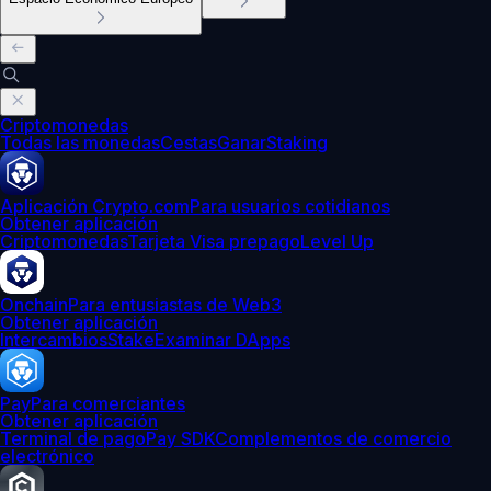
Criptomonedas
Todas las monedas
Cestas
Ganar
Staking
Aplicación Crypto.com
Para usuarios cotidianos
Obtener aplicación
Criptomonedas
Tarjeta Visa prepago
Level Up
Onchain
Para entusiastas de Web3
Obtener aplicación
Intercambios
Stake
Examinar DApps
Pay
Para comerciantes
Obtener aplicación
Terminal de pago
Pay SDK
Complementos de comercio
electrónico