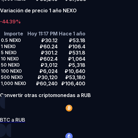
Variación de precio 1 año NEXO
-44.39%
Importe
Hoy 11:17 PM
Hace 1 año
₽30.12
₽53.18
0.5
NEXO
₽60.24
₽106.4
1
NEXO
₽301.2
₽531.8
5
NEXO
₽602.4
₽1,064
10
NEXO
₽3,012
₽5,318
50
NEXO
₽6,024
₽10,640
100
NEXO
₽30,120
₽53,180
500
NEXO
₽60,240
₽106,400
1,000
NEXO
Convertir otras criptomonedas a RUB
BTC a RUB