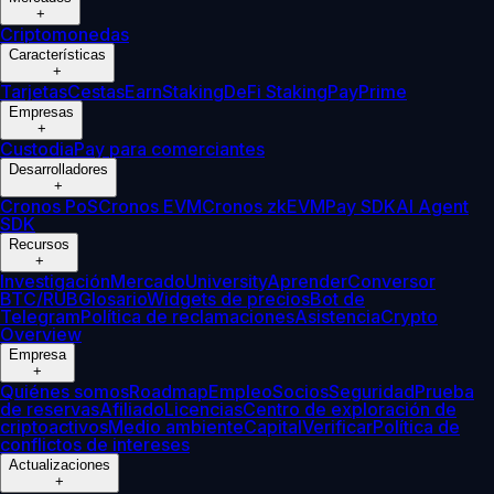
+
Criptomonedas
Características
+
Tarjetas
Cestas
Earn
Staking
DeFi Staking
Pay
Prime
Empresas
+
Custodia
Pay para comerciantes
Desarrolladores
+
Cronos PoS
Cronos EVM
Cronos zkEVM
Pay SDK
AI Agent
SDK
Recursos
+
Investigación
Mercado
University
Aprender
Conversor
BTC/RUB
Glosario
Widgets de precios
Bot de
Telegram
Política de reclamaciones
Asistencia
Crypto
Overview
Empresa
+
Quiénes somos
Roadmap
Empleo
Socios
Seguridad
Prueba
de reservas
Afiliado
Licencias
Centro de exploración de
criptoactivos
Medio ambiente
Capital
Verificar
Política de
conflictos de intereses
Actualizaciones
+