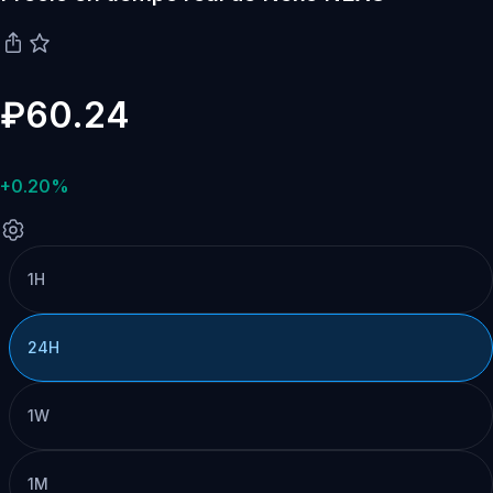
₽60.24
+0.20%
1H
24H
1W
1M