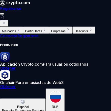
Registrarse
Mercados
Particulares
Empresas
Descubrir
Conectar
Registrarse
Productos
Aplicación Crypto.com
Para usuarios cotidianos
Obtener
Onchain
Para entusiastas de Web3
Obtener
Español
RUB
Espacio Económico Europeo