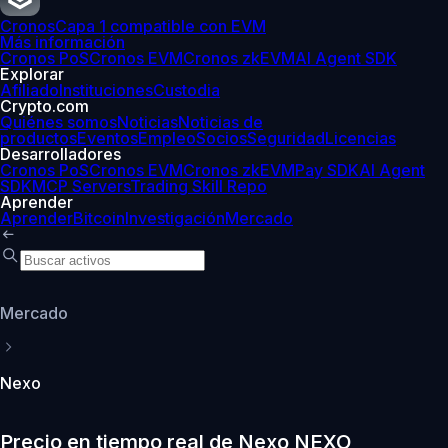
Cronos
Capa 1 compatible con EVM
Más información
Cronos PoS
Cronos EVM
Cronos zkEVM
AI Agent SDK
Explorar
Afiliado
Instituciones
Custodia
Crypto.com
Quiénes somos
Noticias
Noticias de
productos
Eventos
Empleo
Socios
Seguridad
Licencias
Desarrolladores
Cronos PoS
Cronos EVM
Cronos zkEVM
Pay SDK
AI Agent
SDK
MCP Servers
Trading Skill Repo
Aprender
Aprender
Bitcoin
Investigación
Mercado
Mercado
Nexo
Precio en tiempo real de Nexo NEXO