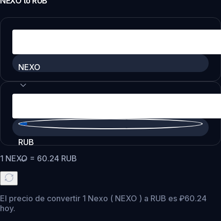
NEXO
to
RUB
NEXO
RUB
1
NEXO
=
60.24
RUB
El precio de convertir 1 Nexo ( NEXO ) a RUB es ₽60.24
hoy.