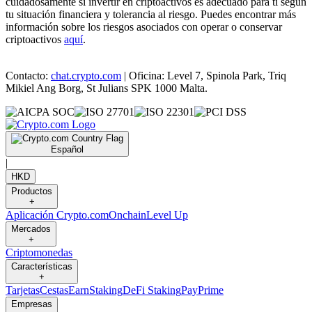
cuidadosamente si invertir en criptoactivos es adecuado para ti según
tu situación financiera y tolerancia al riesgo. Puedes encontrar más
información sobre los riesgos asociados con operar o conservar
criptoactivos
aquí
.
Contacto:
chat.crypto.com
| Oficina: Level 7, Spinola Park, Triq
Mikiel Ang Borg, St Julians SPK 1000 Malta.
Español
|
HKD
Productos
+
Aplicación Crypto.com
Onchain
Level Up
Mercados
+
Criptomonedas
Características
+
Tarjetas
Cestas
Earn
Staking
DeFi Staking
Pay
Prime
Empresas