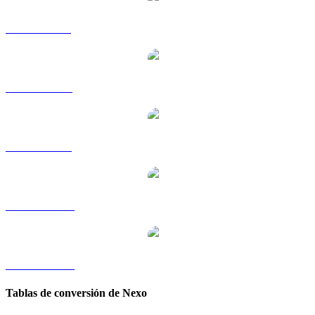
NEXO a GBP
NEXO a RUB
NEXO a SGD
NEXO a TWD
NEXO a KRW
Tablas de conversión de Nexo