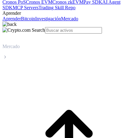
Cronos PoS
Cronos EVM
Cronos zkEVM
Pay SDK
AI Agent
SDK
MCP Servers
Trading Skill Repo
Aprender
Aprender
Bitcoin
Investigación
Mercado
Mercado
Nexo
Precio en tiempo real de Nexo NEXO