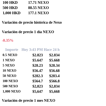
100 HKD
17.71 NEXO
500 HKD
88.55 NEXO
1,000 HKD
177.1 NEXO
Variación de precio histórica de Nexo
Variación de precio 1 día NEXO
-0.35%
Importe
Hoy 3:43 PM
Hace 24 h
$2.823
$2.834
0.5
NEXO
$5.647
$5.668
1
NEXO
$28.23
$28.34
5
NEXO
$56.47
$56.68
10
NEXO
$282.3
$283.4
50
NEXO
$564.7
$566.8
100
NEXO
$2,823
$2,834
500
NEXO
$5,647
$5,668
1,000
NEXO
Variación de precio 1 mes NEXO