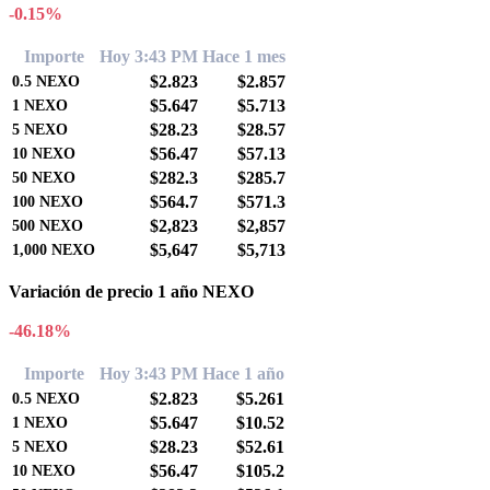
-0.15%
Importe
Hoy 3:43 PM
Hace 1 mes
$2.823
$2.857
0.5
NEXO
$5.647
$5.713
1
NEXO
$28.23
$28.57
5
NEXO
$56.47
$57.13
10
NEXO
$282.3
$285.7
50
NEXO
$564.7
$571.3
100
NEXO
$2,823
$2,857
500
NEXO
$5,647
$5,713
1,000
NEXO
Variación de precio 1 año NEXO
-46.18%
Importe
Hoy 3:43 PM
Hace 1 año
$2.823
$5.261
0.5
NEXO
$5.647
$10.52
1
NEXO
$28.23
$52.61
5
NEXO
$56.47
$105.2
10
NEXO