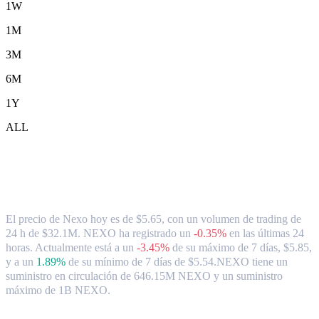
1W
1M
3M
6M
1Y
ALL
Tipo de cambio y datos del mercado de
Nexo ( NEXO ) a HKD
El precio de Nexo hoy es de $5.65, con un volumen de trading de
24 h de $32.1M. NEXO ha registrado un
-0.35%
en las últimas 24
horas.
Actualmente está a un
-3.45%
de su máximo de 7 días, $5.85,
y a un
1.89%
de su mínimo de 7 días de $5.54.
NEXO tiene un
suministro en circulación de 646.15M NEXO y un suministro
máximo de 1B NEXO.
Pares de conversión de Nexo populares