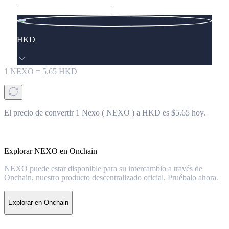
HKD
1
NEXO
=
5.65
HKD
El precio de convertir 1 Nexo ( NEXO ) a HKD es $5.65 hoy.
Explorar NEXO en Onchain
NEXO puede estar disponible para su intercambio a través de
Onchain, nuestro producto descentralizado oficial. Pruébalo ahora.
Explorar en Onchain