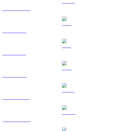
USDC a HKD
XRP a HKD
SOL a HKD
TRX a HKD
HYPE a HKD
DOGE a HKD