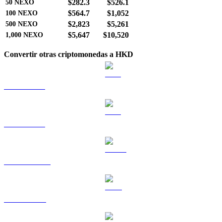
$282.3
$526.1
50
NEXO
$564.7
$1,052
100
NEXO
$2,823
$5,261
500
NEXO
$5,647
$10,520
1,000
NEXO
Convertir otras criptomonedas a HKD
BTC a HKD
ETH a HKD
USDT a HKD
BNB a HKD