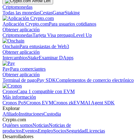
Criptomonedas
Todas las monedas
Cestas
Ganar
Staking
Aplicación Crypto.com
Para usuarios cotidianos
Obtener aplicación
Criptomonedas
Tarjeta Visa prepago
Level Up
Onchain
Para entusiastas de Web3
Obtener aplicación
Intercambios
Stake
Examinar DApps
Pay
Para comerciantes
Obtener aplicación
Terminal de pago
Pay SDK
Complementos de comercio electrónico
Cronos
Capa 1 compatible con EVM
Más información
Cronos PoS
Cronos EVM
Cronos zkEVM
AI Agent SDK
Explorar
Afiliado
Instituciones
Custodia
Crypto.com
Quiénes somos
Noticias
Noticias de
productos
Eventos
Empleo
Socios
Seguridad
Licencias
Desarrolladores