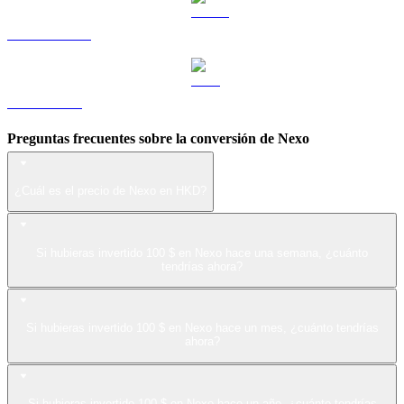
USDS a HKD
LEO a HKD
Preguntas frecuentes sobre la conversión de Nexo
¿Cuál es el precio de Nexo en HKD?
Si hubieras invertido 100 $ en Nexo hace una semana, ¿cuánto
tendrías ahora?
Si hubieras invertido 100 $ en Nexo hace un mes, ¿cuánto tendrías
ahora?
Si hubieras invertido 100 $ en Nexo hace un año, ¿cuánto tendrías