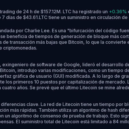
trading de 24 h de $157.12M. LTC ha registrado un
+0.36%
e
 7 días de $43.61.
LTC tiene un suministro en circulación 
undada por Charlie Lee. Es una "bifurcación del código fuen
in se beneficia de tiempos de generación de bloque más co
 de transacción más bajas que Bitcoin, lo que la convierte 
de criptomonedas.
, exingeniero de software de Google, lideró el desarrollo de
e Bitcoin, introdujo varias modificaciones, como un tiempo
erfaz gráfica de usuario (GUI) modificada. A lo largo de gran
os primeros 10 puestos por capitalización de mercado. La 
cuatro años. Se prevé que el último Litecoin se mine alred
s diferencias clave. La red de Litecoin tiene un tiempo por
ión más rápidas. También utiliza un algoritmo de hash difere
 un algoritmo de consenso de prueba de trabajo. Esto signi
nsas. El suministro total de Litecoin está limitado a 84 mi