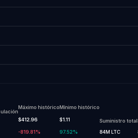
Máximo histórico
Mínimo histórico
culación
$412.96
$1.11
Suministro total
-819.81%
97.52%
84M LTC