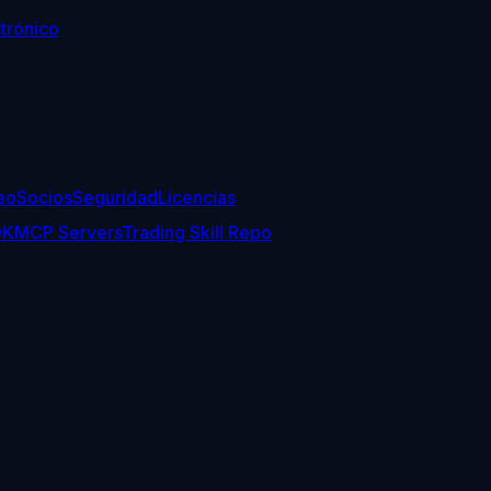
trónico
eo
Socios
Seguridad
Licencias
DK
MCP Servers
Trading Skill Repo