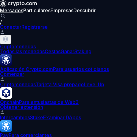
Mercados
Particulares
Empresas
Descubrir
/
Conectar
Registrarse
Criptomonedas
Todas las monedas
Cestas
Ganar
Staking
Aplicación Crypto.com
Para usuarios cotidianos
Comenzar
Criptomonedas
Tarjeta Visa prepago
Level Up
Onchain
Para entusiastas de Web3
Obtener extensión
Intercambios
Stake
Examinar DApps
Pay
Para comerciantes