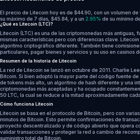
El precio de Litecoin hoy es de $44.90, con un volumen de 
su máximo de 7 días, $45.84,
y a un
2.95%
de su mínimo de
¿Qué es Litecoin (LTC)?
Litecoin (LTC) es una de las criptomonedas más antiguas, f
mismas características pero con diferencias clave. Liteco
algoritmo criptográfico diferente. También tiene comisiones
particulares, pagar bienes y servicios y su uso en casinos 
Resumen de la historia de Litecoin
La red de Litecoin se lanzó en octubre de 2011. Charlie Lee
Bitcoin. Si bien adoptó la mayor parte del código fuente d
de tokens más alto, un algoritmo de hash diferente y una int
criptomonedas más aceptadas y ha ocupado constantemente l
50 LTC, la cual se reduce a la mitad aproximadamente cada 
Cómo funciona Litecoin
Litecoin se basa en el protocolo de Bitcoin, pero con varia
minutos de Bitcoin. Esto permite confirmaciones de transacc
proyecto descentralizado y de código abierto que opera con
validar transacciones y proteger la red a cambio de recompe
suministro total de Bitcoin.