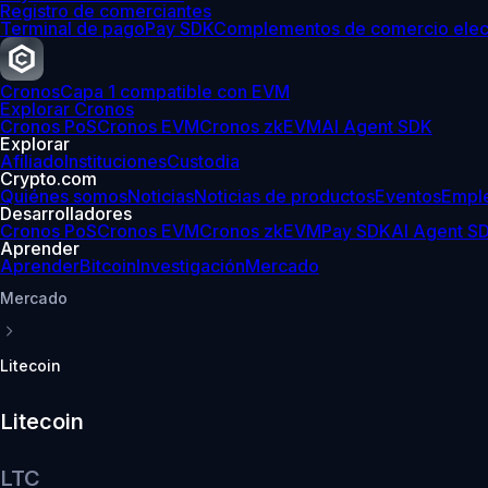
Registro de comerciantes
Terminal de pago
Pay SDK
Complementos de comercio elec
Cronos
Capa 1 compatible con EVM
Explorar Cronos
Cronos PoS
Cronos EVM
Cronos zkEVM
AI Agent SDK
Explorar
Afiliado
Instituciones
Custodia
Crypto.com
Quiénes somos
Noticias
Noticias de productos
Eventos
Empl
Desarrolladores
Cronos PoS
Cronos EVM
Cronos zkEVM
Pay SDK
AI Agent S
Aprender
Aprender
Bitcoin
Investigación
Mercado
Mercado
Litecoin
Litecoin
LTC