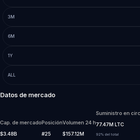
3M
6M
1Y
ALL
Datos de mercado
Suministro en cir
Cap. de mercado
Posición
Volumen 24 h
77.47M LTC
$3.48B
#25
$157.12M
92% del total