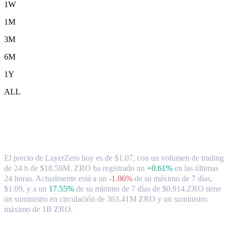
1W
1M
3M
6M
1Y
ALL
Tipo de cambio y datos del mercado de
LayerZero ( ZRO ) a SGD
El precio de LayerZero hoy es de $1.07, con un volumen de trading
de 24 h de $18.59M. ZRO ha registrado un
+0.61%
en las últimas
24 horas.
Actualmente está a un
-1.06%
de su máximo de 7 días,
$1.09,
y a un
17.55%
de su mínimo de 7 días de $0.914.
ZRO tiene
un suministro en circulación de 363.41M ZRO y un suministro
máximo de 1B ZRO.
Pares de conversión de LayerZero populares