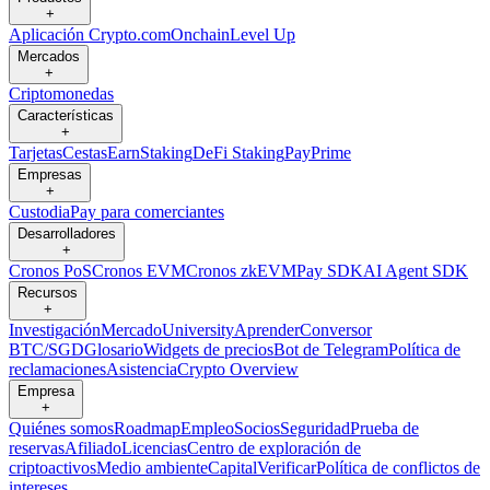
+
Aplicación Crypto.com
Onchain
Level Up
Mercados
+
Criptomonedas
Características
+
Tarjetas
Cestas
Earn
Staking
DeFi Staking
Pay
Prime
Empresas
+
Custodia
Pay para comerciantes
Desarrolladores
+
Cronos PoS
Cronos EVM
Cronos zkEVM
Pay SDK
AI Agent SDK
Recursos
+
Investigación
Mercado
University
Aprender
Conversor
BTC/SGD
Glosario
Widgets de precios
Bot de Telegram
Política de
reclamaciones
Asistencia
Crypto Overview
Empresa
+
Quiénes somos
Roadmap
Empleo
Socios
Seguridad
Prueba de
reservas
Afiliado
Licencias
Centro de exploración de
criptoactivos
Medio ambiente
Capital
Verificar
Política de conflictos de
intereses