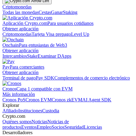
Criptomonedas
Todas las monedas
Cestas
Ganar
Staking
Aplicación Crypto.com
Para usuarios cotidianos
Obtener aplicación
Criptomonedas
Tarjeta Visa prepago
Level Up
Onchain
Para entusiastas de Web3
Obtener aplicación
Intercambios
Stake
Examinar DApps
Pay
Para comerciantes
Obtener aplicación
Terminal de pago
Pay SDK
Complementos de comercio electrónico
Cronos
Capa 1 compatible con EVM
Más información
Cronos PoS
Cronos EVM
Cronos zkEVM
AI Agent SDK
Explorar
Afiliado
Instituciones
Custodia
Crypto.com
Quiénes somos
Noticias
Noticias de
productos
Eventos
Empleo
Socios
Seguridad
Licencias
Desarrolladores