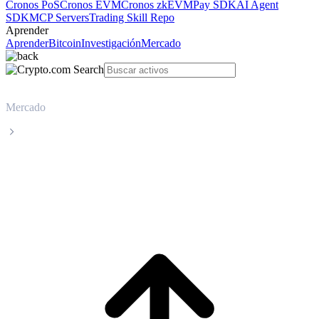
Cronos PoS
Cronos EVM
Cronos zkEVM
Pay SDK
AI Agent
SDK
MCP Servers
Trading Skill Repo
Aprender
Aprender
Bitcoin
Investigación
Mercado
Mercado
LayerZero
Precio en tiempo real de LayerZero ZRO