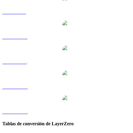
ZRO a GBP
ZRO a HKD
ZRO a RUB
ZRO a TWD
ZRO a KRW
Tablas de conversión de LayerZero