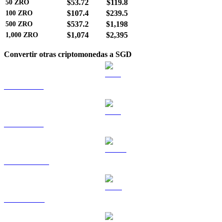
$53.72
$119.8
50
ZRO
$107.4
$239.5
100
ZRO
$537.2
$1,198
500
ZRO
$1,074
$2,395
1,000
ZRO
Convertir otras criptomonedas a SGD
BTC a SGD
ETH a SGD
USDT a SGD
BNB a SGD