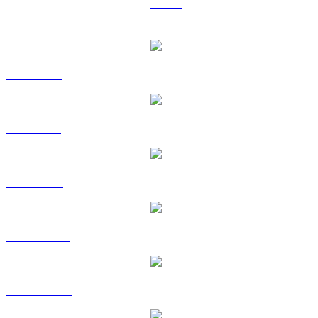
USDC a SGD
XRP a SGD
SOL a SGD
TRX a SGD
HYPE a SGD
DOGE a SGD