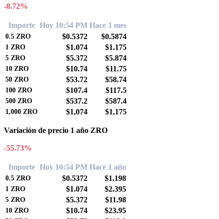
-8.72%
Importe
Hoy 10:54 PM
Hace 1 mes
$0.5372
$0.5874
0.5
ZRO
$1.074
$1.175
1
ZRO
$5.372
$5.874
5
ZRO
$10.74
$11.75
10
ZRO
$53.72
$58.74
50
ZRO
$107.4
$117.5
100
ZRO
$537.2
$587.4
500
ZRO
$1,074
$1,175
1,000
ZRO
Variación de precio 1 año ZRO
-55.73%
Importe
Hoy 10:54 PM
Hace 1 año
$0.5372
$1.198
0.5
ZRO
$1.074
$2.395
1
ZRO
$5.372
$11.98
5
ZRO
$10.74
$23.95
10
ZRO