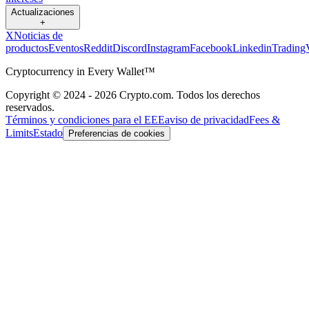
Actualizaciones
+
X
Noticias de
productos
Eventos
Reddit
Discord
Instagram
Facebook
Linkedin
Trading
Cryptocurrency in Every Wallet™
Copyright © 2024 - 2026 Crypto.com. Todos los derechos
reservados.
Términos y condiciones para el EEE
aviso de privacidad
Fees &
Limits
Estado
Preferencias de cookies