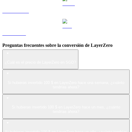
USDS a SGD
LEO a SGD
Preguntas frecuentes sobre la conversión de LayerZero
¿Cuál es el precio de LayerZero en SGD?
Si hubieras invertido 100 $ en LayerZero hace una semana, ¿cuánto
tendrías ahora?
Si hubieras invertido 100 $ en LayerZero hace un mes, ¿cuánto
tendrías ahora?
Si hubieras invertido 100 $ en LayerZero hace un año, ¿cuánto tendrías