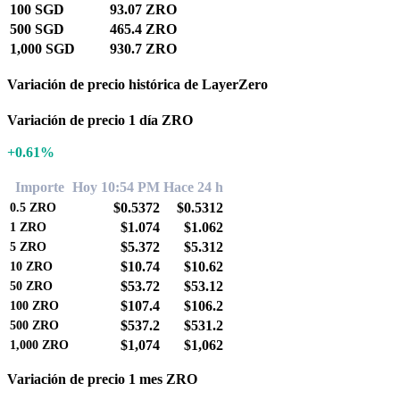
100 SGD
93.07 ZRO
500 SGD
465.4 ZRO
1,000 SGD
930.7 ZRO
Variación de precio histórica de LayerZero
Variación de precio 1 día ZRO
+0.61%
Importe
Hoy 10:54 PM
Hace 24 h
$0.5372
$0.5312
0.5
ZRO
$1.074
$1.062
1
ZRO
$5.372
$5.312
5
ZRO
$10.74
$10.62
10
ZRO
$53.72
$53.12
50
ZRO
$107.4
$106.2
100
ZRO
$537.2
$531.2
500
ZRO
$1,074
$1,062
1,000
ZRO
Variación de precio 1 mes ZRO