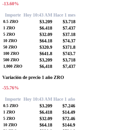
-13.60%
Importe
Hoy 10:43 AM
Hace 1 mes
$3.209
$3.718
0.5
ZRO
$6.418
$7.437
1
ZRO
$32.09
$37.18
5
ZRO
$64.18
$74.37
10
ZRO
$320.9
$371.8
50
ZRO
$641.8
$743.7
100
ZRO
$3,209
$3,718
500
ZRO
$6,418
$7,437
1,000
ZRO
Variación de precio 1 año ZRO
-55.76%
Importe
Hoy 10:43 AM
Hace 1 año
$3.209
$7.246
0.5
ZRO
$6.418
$14.49
1
ZRO
$32.09
$72.46
5
ZRO
$64.18
$144.9
10
ZRO