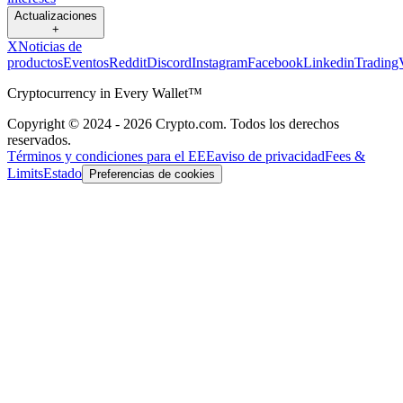
Actualizaciones
+
X
Noticias de
productos
Eventos
Reddit
Discord
Instagram
Facebook
Linkedin
Trading
Cryptocurrency in Every Wallet™
Copyright © 2024 - 2026 Crypto.com. Todos los derechos
reservados.
Términos y condiciones para el EEE
aviso de privacidad
Fees &
Limits
Estado
Preferencias de cookies