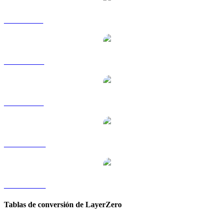
ZRO a GBP
ZRO a RUB
ZRO a SGD
ZRO a TWD
ZRO a KRW
Tablas de conversión de LayerZero