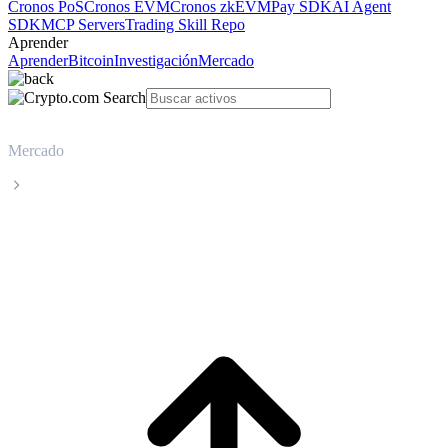
Cronos PoS
Cronos EVM
Cronos zkEVM
Pay SDK
AI Agent
SDK
MCP Servers
Trading Skill Repo
Aprender
Aprender
Bitcoin
Investigación
Mercado
Mercado
LayerZero
Precio en tiempo real de LayerZero ZRO