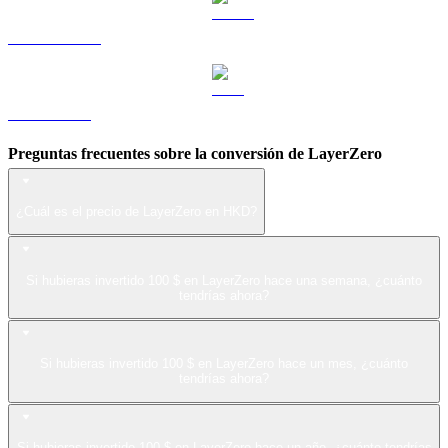
USDS a HKD
LEO a HKD
Preguntas frecuentes sobre la conversión de LayerZero
¿Cuál es el precio de LayerZero en HKD?
Si hubieras invertido 100 $ en LayerZero hace una semana, ¿cuánto
tendrías ahora?
Si hubieras invertido 100 $ en LayerZero hace un mes, ¿cuánto
tendrías ahora?
Si hubieras invertido 100 $ en LayerZero hace un año, ¿cuánto tendrías