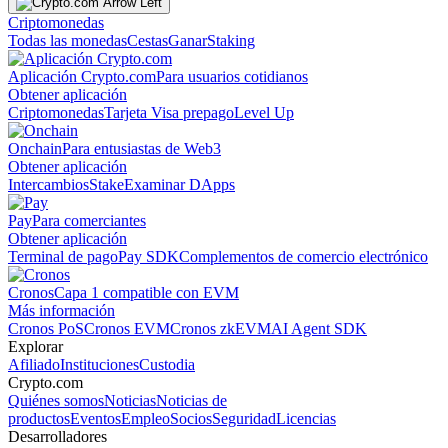
Criptomonedas
Todas las monedas
Cestas
Ganar
Staking
Aplicación Crypto.com
Para usuarios cotidianos
Obtener aplicación
Criptomonedas
Tarjeta Visa prepago
Level Up
Onchain
Para entusiastas de Web3
Obtener aplicación
Intercambios
Stake
Examinar DApps
Pay
Para comerciantes
Obtener aplicación
Terminal de pago
Pay SDK
Complementos de comercio electrónico
Cronos
Capa 1 compatible con EVM
Más información
Cronos PoS
Cronos EVM
Cronos zkEVM
AI Agent SDK
Explorar
Afiliado
Instituciones
Custodia
Crypto.com
Quiénes somos
Noticias
Noticias de
productos
Eventos
Empleo
Socios
Seguridad
Licencias
Desarrolladores