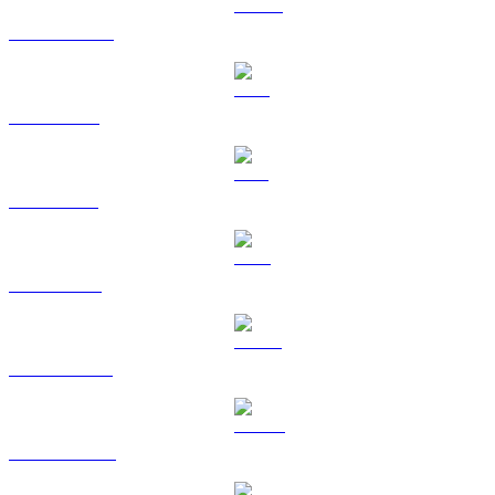
USDC a HKD
XRP a HKD
SOL a HKD
TRX a HKD
HYPE a HKD
DOGE a HKD