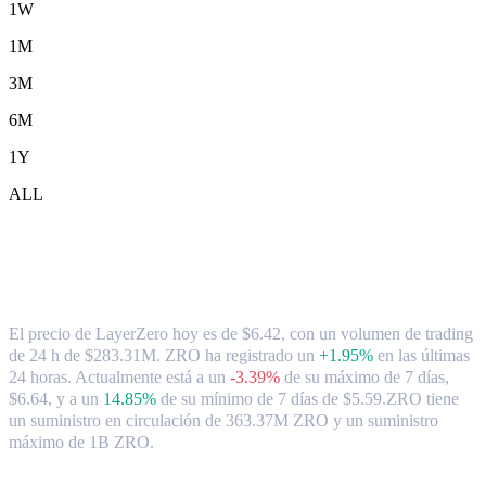
1W
1M
3M
6M
1Y
ALL
Tipo de cambio y datos del mercado de
LayerZero ( ZRO ) a HKD
El precio de LayerZero hoy es de $6.42, con un volumen de trading
de 24 h de $283.31M. ZRO ha registrado un
+1.95%
en las últimas
24 horas.
Actualmente está a un
-3.39%
de su máximo de 7 días,
$6.64,
y a un
14.85%
de su mínimo de 7 días de $5.59.
ZRO tiene
un suministro en circulación de 363.37M ZRO y un suministro
máximo de 1B ZRO.
Pares de conversión de LayerZero populares