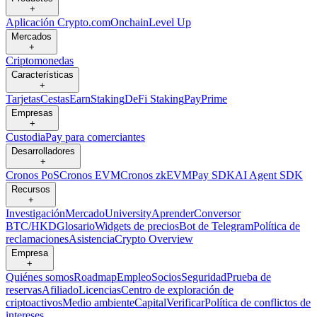
+
Aplicación Crypto.com
Onchain
Level Up
Mercados
+
Criptomonedas
Características
+
Tarjetas
Cestas
Earn
Staking
DeFi Staking
Pay
Prime
Empresas
+
Custodia
Pay para comerciantes
Desarrolladores
+
Cronos PoS
Cronos EVM
Cronos zkEVM
Pay SDK
AI Agent SDK
Recursos
+
Investigación
Mercado
University
Aprender
Conversor
BTC/HKD
Glosario
Widgets de precios
Bot de Telegram
Política de
reclamaciones
Asistencia
Crypto Overview
Empresa
+
Quiénes somos
Roadmap
Empleo
Socios
Seguridad
Prueba de
reservas
Afiliado
Licencias
Centro de exploración de
criptoactivos
Medio ambiente
Capital
Verificar
Política de conflictos de
intereses