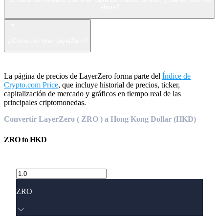
ahora?
¿Cómo comprar LayerZero?
La página de precios de LayerZero forma parte del
Índice de
Crypto.com Price
, que incluye historial de precios, ticker,
capitalización de mercado y gráficos en tiempo real de las
principales criptomonedas.
Convertir LayerZero ( ZRO ) a Hong Kong Dollar (HKD)
ZRO
to
HKD
ZRO