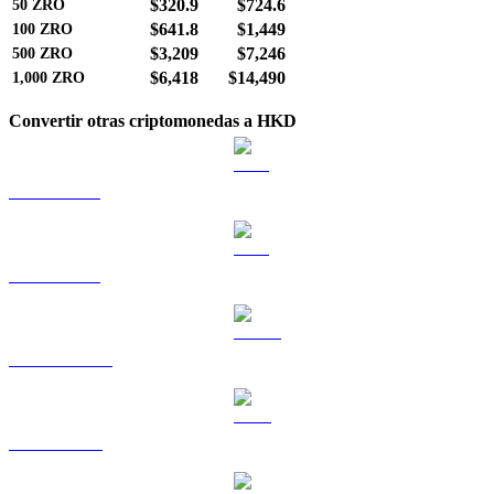
$320.9
$724.6
50
ZRO
$641.8
$1,449
100
ZRO
$3,209
$7,246
500
ZRO
$6,418
$14,490
1,000
ZRO
Convertir otras criptomonedas a HKD
BTC a HKD
ETH a HKD
USDT a HKD
BNB a HKD