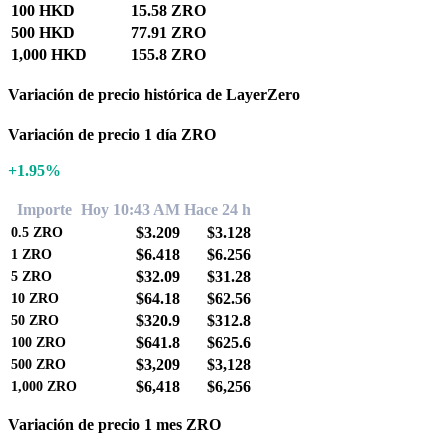
100 HKD
15.58 ZRO
500 HKD
77.91 ZRO
1,000 HKD
155.8 ZRO
Variación de precio histórica de LayerZero
Variación de precio 1 día ZRO
+1.95%
Importe
Hoy 10:43 AM
Hace 24 h
$3.209
$3.128
0.5
ZRO
$6.418
$6.256
1
ZRO
$32.09
$31.28
5
ZRO
$64.18
$62.56
10
ZRO
$320.9
$312.8
50
ZRO
$641.8
$625.6
100
ZRO
$3,209
$3,128
500
ZRO
$6,418
$6,256
1,000
ZRO
Variación de precio 1 mes ZRO