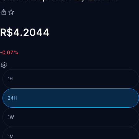
R$4.2044
-0.07%
1H
24H
1W
1M