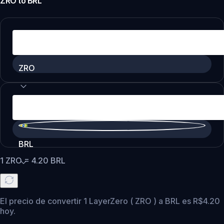
ZRO
to
BRL
ZRO
BRL
1
ZRO
=
4.20
BRL
El precio de convertir 1 LayerZero ( ZRO ) a BRL es R$4.20
hoy.