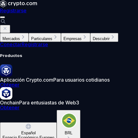
Registrarse
Mercados
Particulares
Empresas
Descubrir
Conectar
Registrarse
Productos
Aplicación Crypto.com
Para usuarios cotidianos
Obtener
Onchain
Para entusiastas de Web3
Obtener
Español
BRL
Espacio Económico Europeo