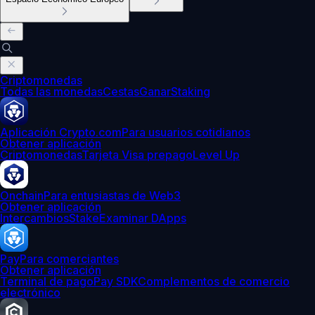
Criptomonedas
Todas las monedas
Cestas
Ganar
Staking
Aplicación Crypto.com
Para usuarios cotidianos
Obtener aplicación
Criptomonedas
Tarjeta Visa prepago
Level Up
Onchain
Para entusiastas de Web3
Obtener aplicación
Intercambios
Stake
Examinar DApps
Pay
Para comerciantes
Obtener aplicación
Terminal de pago
Pay SDK
Complementos de comercio
electrónico