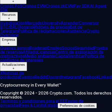
+
Cronos PoS
Cronos EVM
Cronos zkEVM
Pay SDK
AI Agent
SDK
Recursos
+
Investigación
Mercado
University
Aprender
Conversor
BTC/BRL
Glosario
Widgets de precios
Bot de
Telegram
Política de reclamaciones
Asistencia
Crypto
Overview
Empresa
+
Quiénes somos
Roadmap
Empleo
Socios
Seguridad
Prueba
de reservas
Afiliado
Licencias
Centro de exploración de
criptoactivos
Medio ambiente
Capital
Verificar
Política de
conflictos de intereses
Actualizaciones
+
X
Noticias de
productos
Eventos
Reddit
Discord
Instagram
Facebook
Linked
Cryptocurrency in Every Wallet™
Copyright © 2024 - 2026 Crypto.com. Todos los derechos
reservados.
Términos y condiciones para el EEE
aviso de
privacidad
Fees & Limits
Estado
Preferencias de cookies