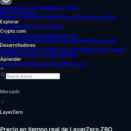
Cronos
Capa 1 compatible con EVM
Más información
Cronos PoS
Cronos EVM
Cronos zkEVM
AI Agent SDK
Explorar
Afiliado
Instituciones
Custodia
Crypto.com
Quiénes somos
Noticias
Noticias de
productos
Eventos
Empleo
Socios
Seguridad
Licencias
Desarrolladores
Cronos PoS
Cronos EVM
Cronos zkEVM
Pay SDK
AI Agent
SDK
MCP Servers
Trading Skill Repo
Aprender
Aprender
Bitcoin
Investigación
Mercado
Mercado
LayerZero
Precio en tiempo real de LayerZero ZRO