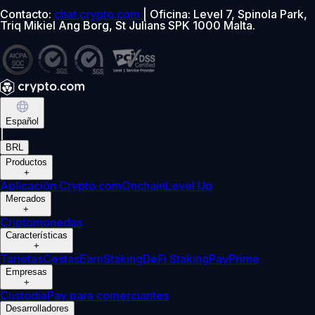
Contacto:
chat.crypto.com
| Oficina: Level 7, Spinola Park,
Triq Mikiel Ang Borg, St Julians SPK 1000 Malta.
Español
|
BRL
Productos
+
Aplicación Crypto.com
Onchain
Level Up
Mercados
+
Criptomonedas
Características
+
Tarjetas
Cestas
Earn
Staking
DeFi Staking
Pay
Prime
Empresas
+
Custodia
Pay para comerciantes
Desarrolladores