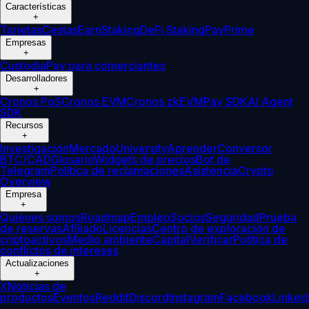
Características
+
Tarjetas
Cestas
Earn
Staking
DeFi Staking
Pay
Prime
Empresas
+
Custodia
Pay para comerciantes
Desarrolladores
+
Cronos PoS
Cronos EVM
Cronos zkEVM
Pay SDK
AI Agent
SDK
Recursos
+
Investigación
Mercado
University
Aprender
Conversor
BTC/CAD
Glosario
Widgets de precios
Bot de
Telegram
Política de reclamaciones
Asistencia
Crypto
Overview
Empresa
+
Quiénes somos
Roadmap
Empleo
Socios
Seguridad
Prueba
de reservas
Afiliado
Licencias
Centro de exploración de
criptoactivos
Medio ambiente
Capital
Verificar
Política de
conflictos de intereses
Actualizaciones
+
X
Noticias de
productos
Eventos
Reddit
Discord
Instagram
Facebook
Linked