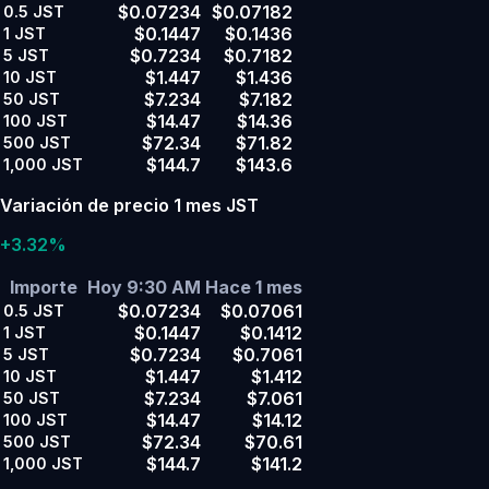
$0.07234
$0.07182
0.5
JST
$0.1447
$0.1436
1
JST
$0.7234
$0.7182
5
JST
$1.447
$1.436
10
JST
$7.234
$7.182
50
JST
$14.47
$14.36
100
JST
$72.34
$71.82
500
JST
$144.7
$143.6
1,000
JST
Variación de precio 1 mes JST
+3.32%
Importe
Hoy 9:30 AM
Hace 1 mes
$0.07234
$0.07061
0.5
JST
$0.1447
$0.1412
1
JST
$0.7234
$0.7061
5
JST
$1.447
$1.412
10
JST
$7.234
$7.061
50
JST
$14.47
$14.12
100
JST
$72.34
$70.61
500
JST
$144.7
$141.2
1,000
JST