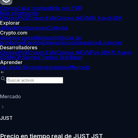
Cronos
Capa 1 compatible con EVM
Más información
Cronos PoS
Cronos EVM
Cronos zkEVM
AI Agent SDK
Explorar
Afiliado
Instituciones
Custodia
Crypto.com
Quiénes somos
Noticias
Noticias de
productos
Eventos
Empleo
Socios
Seguridad
Licencias
Desarrolladores
Cronos PoS
Cronos EVM
Cronos zkEVM
Pay SDK
AI Agent
SDK
MCP Servers
Trading Skill Repo
Aprender
Aprender
Bitcoin
Investigación
Mercado
Mercado
JUST
Precio en tiempo real de JUST JST