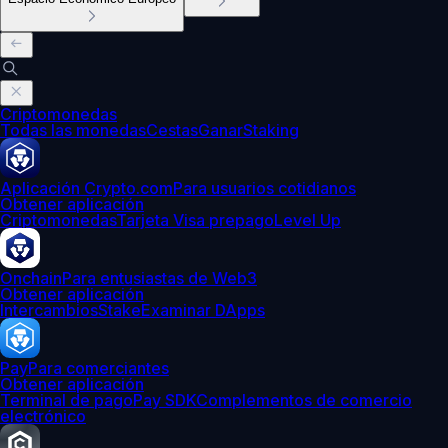
Criptomonedas
Todas las monedas
Cestas
Ganar
Staking
Aplicación Crypto.com
Para usuarios cotidianos
Obtener aplicación
Criptomonedas
Tarjeta Visa prepago
Level Up
Onchain
Para entusiastas de Web3
Obtener aplicación
Intercambios
Stake
Examinar DApps
Pay
Para comerciantes
Obtener aplicación
Terminal de pago
Pay SDK
Complementos de comercio
electrónico