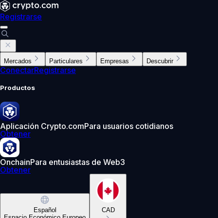
Registrarse
Mercados
Particulares
Empresas
Descubrir
Conectar
Registrarse
Productos
Aplicación Crypto.com
Para usuarios cotidianos
Obtener
Onchain
Para entusiastas de Web3
Obtener
Español
CAD
Espacio Económico Europeo