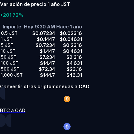
Variación de precio 1 año JST
+201.72%
Importe
Hoy 9:30 AM
Hace 1 año
$0.07234
$0.02316
0.5
JST
$0.1447
$0.04631
1
JST
$0.7234
$0.2316
5
JST
$1.447
$0.4631
10
JST
$7.234
$2.316
50
JST
$14.47
$4.631
100
JST
$72.34
$23.16
500
JST
$144.7
$46.31
1,000
JST
Convertir otras criptomonedas a CAD
BTC a CAD