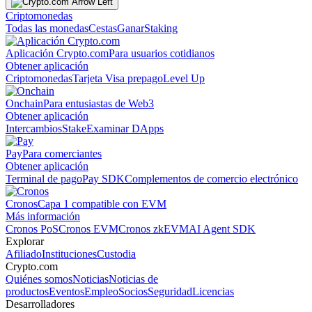
Criptomonedas
Todas las monedas
Cestas
Ganar
Staking
Aplicación Crypto.com
Para usuarios cotidianos
Obtener aplicación
Criptomonedas
Tarjeta Visa prepago
Level Up
Onchain
Para entusiastas de Web3
Obtener aplicación
Intercambios
Stake
Examinar DApps
Pay
Para comerciantes
Obtener aplicación
Terminal de pago
Pay SDK
Complementos de comercio electrónico
Cronos
Capa 1 compatible con EVM
Más información
Cronos PoS
Cronos EVM
Cronos zkEVM
AI Agent SDK
Explorar
Afiliado
Instituciones
Custodia
Crypto.com
Quiénes somos
Noticias
Noticias de
productos
Eventos
Empleo
Socios
Seguridad
Licencias
Desarrolladores