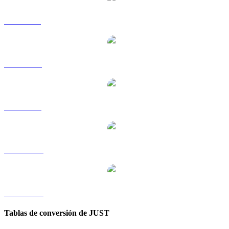
JST a GBP
JST a RUB
JST a SGD
JST a TWD
JST a KRW
Tablas de conversión de JUST