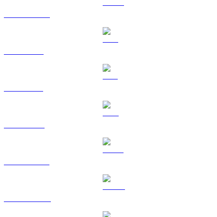
USDC a HKD
XRP a HKD
SOL a HKD
TRX a HKD
HYPE a HKD
DOGE a HKD