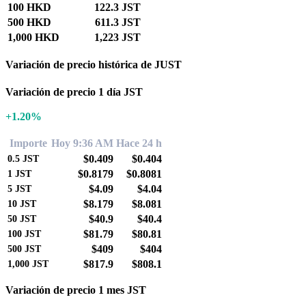
100 HKD
122.3 JST
500 HKD
611.3 JST
1,000 HKD
1,223 JST
Variación de precio histórica de JUST
Variación de precio 1 día JST
+1.20%
Importe
Hoy 9:36 AM
Hace 24 h
$0.409
$0.404
0.5
JST
$0.8179
$0.8081
1
JST
$4.09
$4.04
5
JST
$8.179
$8.081
10
JST
$40.9
$40.4
50
JST
$81.79
$80.81
100
JST
$409
$404
500
JST
$817.9
$808.1
1,000
JST
Variación de precio 1 mes JST