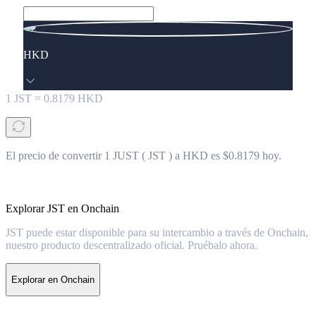
HKD
1
JST
=
0.8179
HKD
El precio de convertir 1 JUST ( JST ) a HKD es $0.8179 hoy.
Explorar JST en Onchain
JST puede estar disponible para su intercambio a través de Onchain,
nuestro producto descentralizado oficial. Pruébalo ahora.
Explorar en Onchain