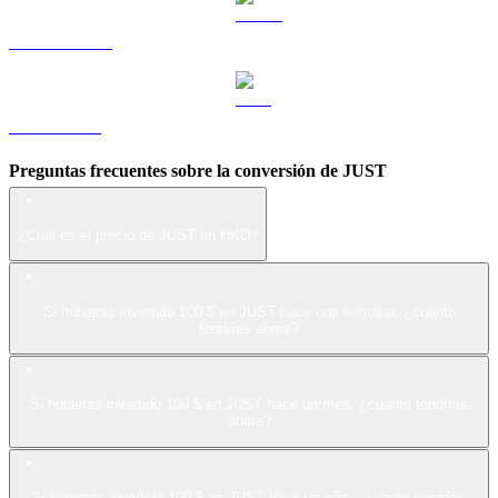
USDS a HKD
LEO a HKD
Preguntas frecuentes sobre la conversión de JUST
¿Cuál es el precio de JUST en HKD?
Si hubieras invertido 100 $ en JUST hace una semana, ¿cuánto
tendrías ahora?
Si hubieras invertido 100 $ en JUST hace un mes, ¿cuánto tendrías
ahora?
Si hubieras invertido 100 $ en JUST hace un año, ¿cuánto tendrías