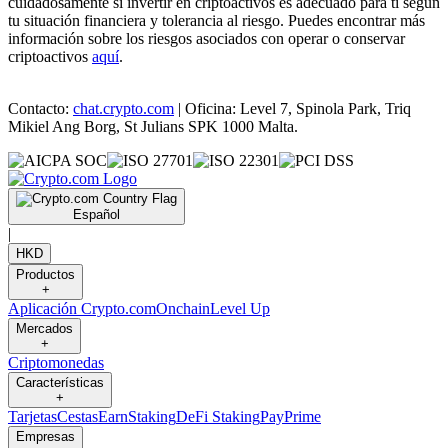
cuidadosamente si invertir en criptoactivos es adecuado para ti según
tu situación financiera y tolerancia al riesgo. Puedes encontrar más
información sobre los riesgos asociados con operar o conservar
criptoactivos
aquí
.
Contacto:
chat.crypto.com
| Oficina: Level 7, Spinola Park, Triq
Mikiel Ang Borg, St Julians SPK 1000 Malta.
Español
|
HKD
Productos
+
Aplicación Crypto.com
Onchain
Level Up
Mercados
+
Criptomonedas
Características
+
Tarjetas
Cestas
Earn
Staking
DeFi Staking
Pay
Prime
Empresas