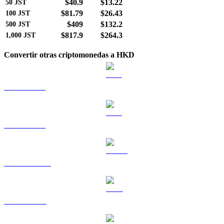
$40.9
$13.22
50
JST
$81.79
$26.43
100
JST
$409
$132.2
500
JST
$817.9
$264.3
1,000
JST
Convertir otras criptomonedas a HKD
BTC a HKD
ETH a HKD
USDT a HKD
BNB a HKD