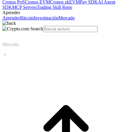
Cronos PoS
Cronos EVM
Cronos zkEVM
Pay SDK
AI Agent
SDK
MCP Servers
Trading Skill Repo
Aprender
Aprender
Bitcoin
Investigación
Mercado
Mercado
JUST
Precio en tiempo real de JUST JST