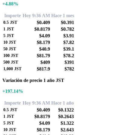
+4.88%
Importe
Hoy 9:36 AM
Hace 1 mes
$0.409
$0.391
0.5
JST
$0.8179
$0.782
1
JST
$4.09
$3.91
5
JST
$8.179
$7.82
10
JST
$40.9
$39.1
50
JST
$81.79
$78.2
100
JST
$409
$391
500
JST
$817.9
$782
1,000
JST
Variación de precio 1 año JST
+197.14%
Importe
Hoy 9:36 AM
Hace 1 año
$0.409
$0.1322
0.5
JST
$0.8179
$0.2643
1
JST
$4.09
$1.322
5
JST
$8.179
$2.643
10
JST