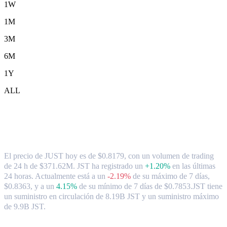
1W
1M
3M
6M
1Y
ALL
Tipo de cambio y datos del mercado de
JUST ( JST ) a HKD
El precio de JUST hoy es de $0.8179, con un volumen de trading
de 24 h de $371.62M. JST ha registrado un
+1.20%
en las últimas
24 horas.
Actualmente está a un
-2.19%
de su máximo de 7 días,
$0.8363,
y a un
4.15%
de su mínimo de 7 días de $0.7853.
JST tiene
un suministro en circulación de 8.19B JST y un suministro máximo
de 9.9B JST.
Pares de conversión de JUST populares