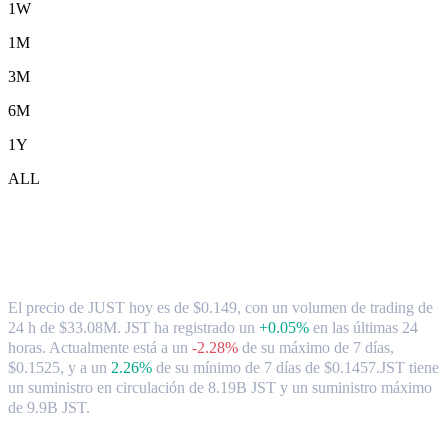
1W
1M
3M
6M
1Y
ALL
Tipo de cambio y datos del mercado de
JUST ( JST ) a AUD
El precio de JUST hoy es de $0.149, con un volumen de trading de
24 h de $33.08M. JST ha registrado un
+0.05%
en las últimas 24
horas.
Actualmente está a un
-2.28%
de su máximo de 7 días,
$0.1525,
y a un
2.26%
de su mínimo de 7 días de $0.1457.
JST tiene
un suministro en circulación de 8.19B JST y un suministro máximo
de 9.9B JST.
Pares de conversión de JUST populares