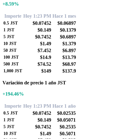
+8.59%
Importe
Hoy 1:23 PM
Hace 1 mes
$0.07452
$0.06897
0.5
JST
$0.149
$0.1379
1
JST
$0.7452
$0.6897
5
JST
$1.49
$1.379
10
JST
$7.452
$6.897
50
JST
$14.9
$13.79
100
JST
$74.52
$68.97
500
JST
$149
$137.9
1,000
JST
Variación de precio 1 año JST
+194.46%
Importe
Hoy 1:23 PM
Hace 1 año
$0.07452
$0.02535
0.5
JST
$0.149
$0.05071
1
JST
$0.7452
$0.2535
5
JST
$1.49
$0.5071
10
JST