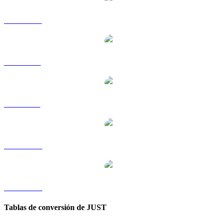
JST a HKD
JST a RUB
JST a SGD
JST a TWD
JST a KRW
Tablas de conversión de JUST