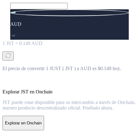
AUD
1
JST
=
0.149
AUD
El precio de convertir 1 JUST ( JST ) a AUD es $0.149 hoy.
Explorar JST en Onchain
JST puede estar disponible para su intercambio a través de Onchain,
nuestro producto descentralizado oficial. Pruébalo ahora.
Explorar en Onchain