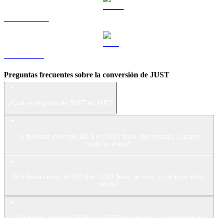
USDS a AUD
LEO a AUD
Preguntas frecuentes sobre la conversión de JUST
¿Cuál es el precio de JUST en AUD?
Si hubieras invertido 100 $ en JUST hace una semana, ¿cuánto
tendrías ahora?
Si hubieras invertido 100 $ en JUST hace un mes, ¿cuánto tendrías
ahora?
Si hubieras invertido 100 $ en JUST hace un año, ¿cuánto tendrías