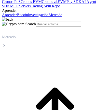
Cronos PoS
Cronos EVM
Cronos zkEVM
Pay SDK
AI Agent
SDK
MCP Servers
Trading Skill Repo
Aprender
Aprender
Bitcoin
Investigación
Mercado
Mercado
JUST
Precio en tiempo real de JUST JST