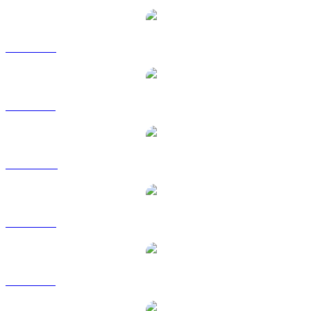
JST a USD
JST a BRL
JST a CAD
JST a EUR
JST a GBP