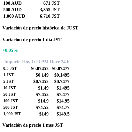
100 AUD
671 JST
500 AUD
3,355 JST
1,000 AUD
6,710 JST
Variación de precio histórica de JUST
Variación de precio 1 día JST
+0.05%
Importe
Hoy 1:23 PM
Hace 24 h
$0.07452
$0.07477
0.5
JST
$0.149
$0.1495
1
JST
$0.7452
$0.7477
5
JST
$1.49
$1.495
10
JST
$7.452
$7.477
50
JST
$14.9
$14.95
100
JST
$74.52
$74.77
500
JST
$149
$149.5
1,000
JST
Variación de precio 1 mes JST