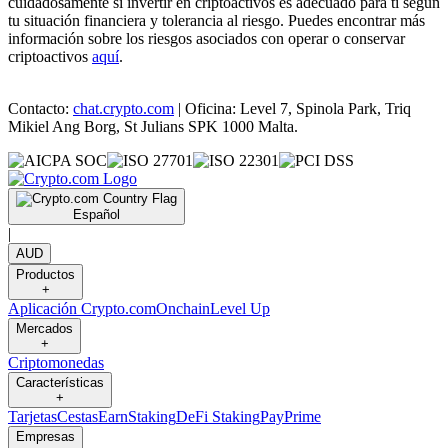
cuidadosamente si invertir en criptoactivos es adecuado para ti según
tu situación financiera y tolerancia al riesgo. Puedes encontrar más
información sobre los riesgos asociados con operar o conservar
criptoactivos
aquí
.
Contacto:
chat.crypto.com
| Oficina: Level 7, Spinola Park, Triq
Mikiel Ang Borg, St Julians SPK 1000 Malta.
Español
|
AUD
Productos
+
Aplicación Crypto.com
Onchain
Level Up
Mercados
+
Criptomonedas
Características
+
Tarjetas
Cestas
Earn
Staking
DeFi Staking
Pay
Prime
Empresas