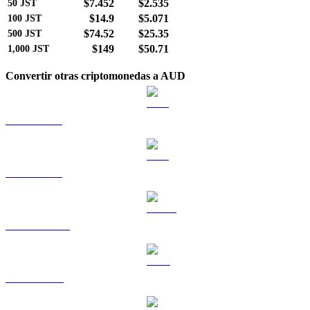
$7.452
$2.535
50
JST
$14.9
$5.071
100
JST
$74.52
$25.35
500
JST
$149
$50.71
1,000
JST
Convertir otras criptomonedas a AUD
BTC a AUD
ETH a AUD
USDT a AUD
BNB a AUD