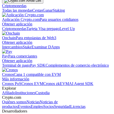
Criptomonedas
Todas las monedas
Cestas
Ganar
Staking
Aplicación Crypto.com
Para usuarios cotidianos
Obtener aplicación
Criptomonedas
Tarjeta Visa prepago
Level Up
Onchain
Para entusiastas de Web3
Obtener aplicación
Intercambios
Stake
Examinar DApps
Pay
Para comerciantes
Obtener aplicación
Terminal de pago
Pay SDK
Complementos de comercio electrónico
Cronos
Capa 1 compatible con EVM
Más información
Cronos PoS
Cronos EVM
Cronos zkEVM
AI Agent SDK
Explorar
Afiliado
Instituciones
Custodia
Crypto.com
Quiénes somos
Noticias
Noticias de
productos
Eventos
Empleo
Socios
Seguridad
Licencias
Desarrolladores