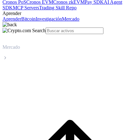
Cronos PoS
Cronos EVM
Cronos zkEVM
Pay SDK
AI Agent
SDK
MCP Servers
Trading Skill Repo
Aprender
Aprender
Bitcoin
Investigación
Mercado
Mercado
Immutable X
Precio en tiempo real de Immutable X
IMX