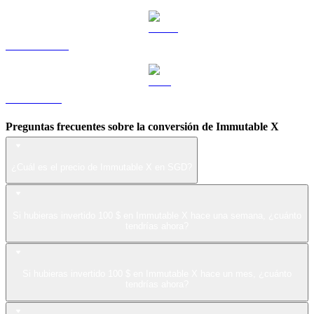
USDS a SGD
LEO a SGD
Preguntas frecuentes sobre la conversión de Immutable X
¿Cuál es el precio de Immutable X en SGD?
Si hubieras invertido 100 $ en Immutable X hace una semana, ¿cuánto
tendrías ahora?
Si hubieras invertido 100 $ en Immutable X hace un mes, ¿cuánto
tendrías ahora?