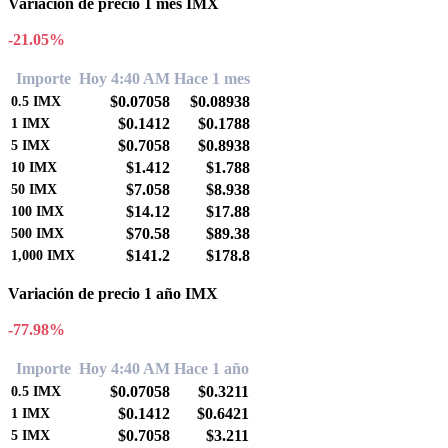
Variación de precio 1 mes IMX
-21.05%
Importe
Hoy 4:40 AM
Hace 1 mes
$0.07058
$0.08938
0.5
IMX
$0.1412
$0.1788
1
IMX
$0.7058
$0.8938
5
IMX
$1.412
$1.788
10
IMX
$7.058
$8.938
50
IMX
$14.12
$17.88
100
IMX
$70.58
$89.38
500
IMX
$141.2
$178.8
1,000
IMX
Variación de precio 1 año IMX
-77.98%
Importe
Hoy 4:40 AM
Hace 1 año
$0.07058
$0.3211
0.5
IMX
$0.1412
$0.6421
1
IMX
$0.7058
$3.211
5
IMX