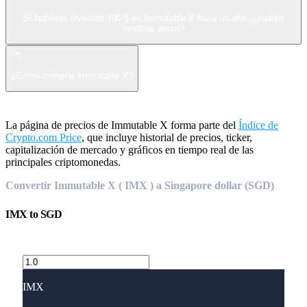
Si hubieras invertido 100 $ en Immutable X hace un año, ¿cuánto
tendrías ahora?
¿Cómo comprar Immutable X?
La página de precios de Immutable X forma parte del
Índice de
Crypto.com Price
, que incluye historial de precios, ticker,
capitalización de mercado y gráficos en tiempo real de las
principales criptomonedas.
Convertir Immutable X ( IMX ) a Singapore dollar (SGD)
IMX
to
SGD
IMX