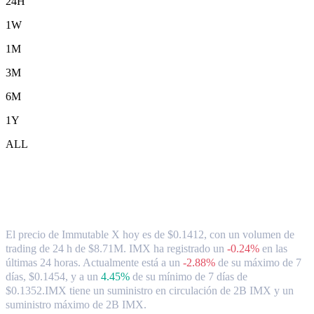
24H
1W
1M
3M
6M
1Y
ALL
Tipo de cambio y datos del mercado de
Immutable X ( IMX ) a SGD
El precio de Immutable X hoy es de $0.1412, con un volumen de
trading de 24 h de $8.71M. IMX ha registrado un
-0.24%
en las
últimas 24 horas.
Actualmente está a un
-2.88%
de su máximo de 7
días, $0.1454,
y a un
4.45%
de su mínimo de 7 días de
$0.1352.
IMX tiene un suministro en circulación de 2B IMX y un
suministro máximo de 2B IMX.