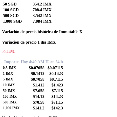
50 SGD
354.2 IMX
100 SGD
708.4 IMX
500 SGD
3,542 IMX
1,000 SGD
7,084 IMX
Variación de precio histórica de Immutable X
Variación de precio 1 día IMX
-0.24%
Importe
Hoy 4:40 AM
Hace 24 h
$0.07058
$0.07115
0.5
IMX
$0.1412
$0.1423
1
IMX
$0.7058
$0.7115
5
IMX
$1.412
$1.423
10
IMX
$7.058
$7.115
50
IMX
$14.12
$14.23
100
IMX
$70.58
$71.15
500
IMX
$141.2
$142.3
1,000
IMX