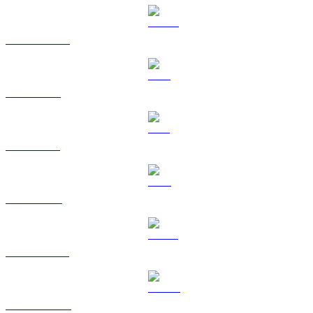
USDC a SGD
XRP a SGD
SOL a SGD
TRX a SGD
HYPE a SGD
DOGE a SGD