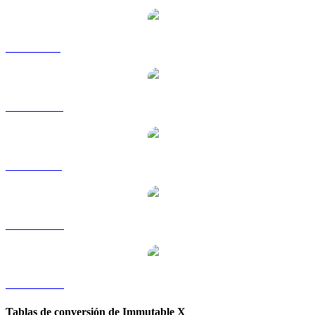
IMX a GBP
IMX a HKD
IMX a RUB
IMX a TWD
IMX a KRW
Tablas de conversión de Immutable X