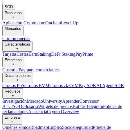
|
SGD
Productos
+
Aplicación Crypto.com
Onchain
Level Up
Mercados
+
Criptomonedas
Características
+
Tarjetas
Cestas
Earn
Staking
DeFi Staking
Pay
Prime
Empresas
+
Custodia
Pay para comerciantes
Desarrolladores
+
Cronos PoS
Cronos EVM
Cronos zkEVM
Pay SDK
AI Agent SDK
Recursos
+
Investigación
Mercado
University
Aprender
Conversor
BTC/SGD
Glosario
Widgets de precios
Bot de Telegram
Política de
reclamaciones
Asistencia
Crypto Overview
Empresa
+
Quiénes somos
Roadmap
Empleo
Socios
Seguridad
Prueba de