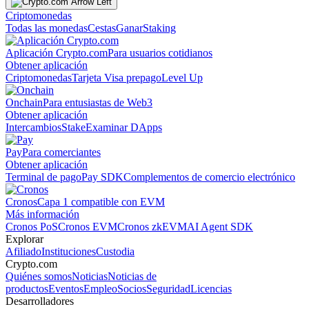
Criptomonedas
Todas las monedas
Cestas
Ganar
Staking
Aplicación Crypto.com
Para usuarios cotidianos
Obtener aplicación
Criptomonedas
Tarjeta Visa prepago
Level Up
Onchain
Para entusiastas de Web3
Obtener aplicación
Intercambios
Stake
Examinar DApps
Pay
Para comerciantes
Obtener aplicación
Terminal de pago
Pay SDK
Complementos de comercio electrónico
Cronos
Capa 1 compatible con EVM
Más información
Cronos PoS
Cronos EVM
Cronos zkEVM
AI Agent SDK
Explorar
Afiliado
Instituciones
Custodia
Crypto.com
Quiénes somos
Noticias
Noticias de
productos
Eventos
Empleo
Socios
Seguridad
Licencias
Desarrolladores