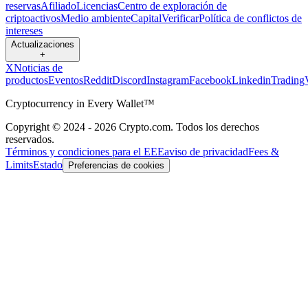
reservas
Afiliado
Licencias
Centro de exploración de
criptoactivos
Medio ambiente
Capital
Verificar
Política de conflictos de
intereses
Actualizaciones
+
X
Noticias de
productos
Eventos
Reddit
Discord
Instagram
Facebook
Linkedin
Trading
Cryptocurrency in Every Wallet™
Copyright © 2024 - 2026 Crypto.com. Todos los derechos
reservados.
Términos y condiciones para el EEE
aviso de privacidad
Fees &
Limits
Estado
Preferencias de cookies