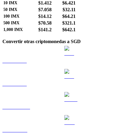
$1.412
$6.421
10
IMX
$7.058
$32.11
50
IMX
$14.12
$64.21
100
IMX
$70.58
$321.1
500
IMX
$141.2
$642.1
1,000
IMX
Convertir otras criptomonedas a SGD
BTC a SGD
ETH a SGD
USDT a SGD
BNB a SGD