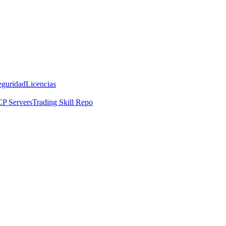
eguridad
Licencias
P Servers
Trading Skill Repo
X