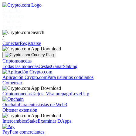
Mercados
Particulares
Empresas
Descubrir
/
Conectar
Registrarse
Criptomonedas
Todas las monedas
Cestas
Ganar
Staking
Aplicación Crypto.com
Para usuarios cotidianos
Comenzar
Criptomonedas
Tarjeta Visa prepago
Level Up
Onchain
Para entusiastas de Web3
Obtener extensión
Intercambios
Stake
Examinar DApps
Pay
Para comerciantes