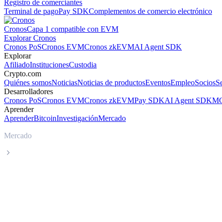
Registro de comerciantes
Terminal de pago
Pay SDK
Complementos de comercio electrónico
Cronos
Capa 1 compatible con EVM
Explorar Cronos
Cronos PoS
Cronos EVM
Cronos zkEVM
AI Agent SDK
Explorar
Afiliado
Instituciones
Custodia
Crypto.com
Quiénes somos
Noticias
Noticias de productos
Eventos
Empleo
Socios
S
Desarrolladores
Cronos PoS
Cronos EVM
Cronos zkEVM
Pay SDK
AI Agent SDK
MC
Aprender
Aprender
Bitcoin
Investigación
Mercado
Mercado
Immutable X
Precio en tiempo real de Immutable X IM