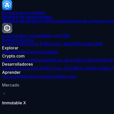
Pay
Para comerciantes
Registro de comerciantes
Terminal de pago
Pay SDK
Complementos de comercio ele
Cronos
Capa 1 compatible con EVM
Explorar Cronos
Cronos PoS
Cronos EVM
Cronos zkEVM
AI Agent SDK
Explorar
Afiliado
Instituciones
Custodia
Crypto.com
Quiénes somos
Noticias
Noticias de productos
Eventos
Emp
Desarrolladores
Cronos PoS
Cronos EVM
Cronos zkEVM
Pay SDK
AI Agent 
Aprender
Aprender
Bitcoin
Investigación
Mercado
Mercado
Immutable X