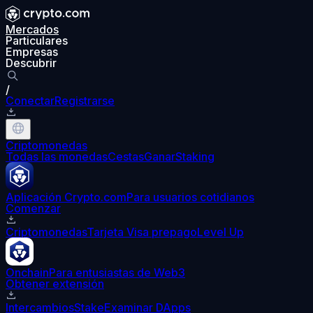
Mercados
Particulares
Empresas
Descubrir
/
Conectar
Registrarse
Criptomonedas
Todas las monedas
Cestas
Ganar
Staking
Aplicación Crypto.com
Para usuarios cotidianos
Comenzar
Criptomonedas
Tarjeta Visa prepago
Level Up
Onchain
Para entusiastas de Web3
Obtener extensión
Intercambios
Stake
Examinar DApps