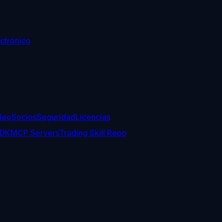
ctrónico
leo
Socios
Seguridad
Licencias
SDK
MCP Servers
Trading Skill Repo