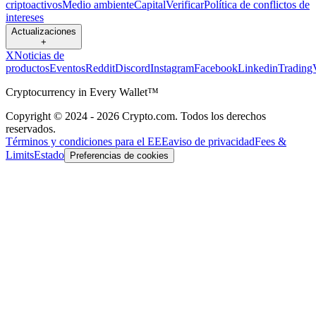
criptoactivos
Medio ambiente
Capital
Verificar
Política de conflictos de
intereses
Actualizaciones
+
X
Noticias de
productos
Eventos
Reddit
Discord
Instagram
Facebook
Linkedin
Trading
Cryptocurrency in Every Wallet™
Copyright © 2024 - 2026 Crypto.com. Todos los derechos
reservados.
Términos y condiciones para el EEE
aviso de privacidad
Fees &
Limits
Estado
Preferencias de cookies