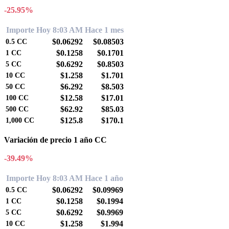
-25.95%
Importe
Hoy 8:03 AM
Hace 1 mes
$0.06292
$0.08503
0.5
CC
$0.1258
$0.1701
1
CC
$0.6292
$0.8503
5
CC
$1.258
$1.701
10
CC
$6.292
$8.503
50
CC
$12.58
$17.01
100
CC
$62.92
$85.03
500
CC
$125.8
$170.1
1,000
CC
Variación de precio 1 año CC
-39.49%
Importe
Hoy 8:03 AM
Hace 1 año
$0.06292
$0.09969
0.5
CC
$0.1258
$0.1994
1
CC
$0.6292
$0.9969
5
CC
$1.258
$1.994
10
CC