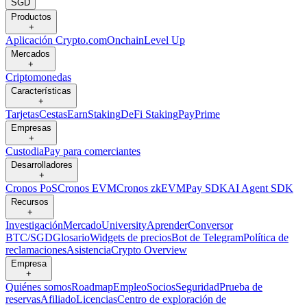
SGD
Productos
+
Aplicación Crypto.com
Onchain
Level Up
Mercados
+
Criptomonedas
Características
+
Tarjetas
Cestas
Earn
Staking
DeFi Staking
Pay
Prime
Empresas
+
Custodia
Pay para comerciantes
Desarrolladores
+
Cronos PoS
Cronos EVM
Cronos zkEVM
Pay SDK
AI Agent SDK
Recursos
+
Investigación
Mercado
University
Aprender
Conversor
BTC/SGD
Glosario
Widgets de precios
Bot de Telegram
Política de
reclamaciones
Asistencia
Crypto Overview
Empresa
+
Quiénes somos
Roadmap
Empleo
Socios
Seguridad
Prueba de
reservas
Afiliado
Licencias
Centro de exploración de