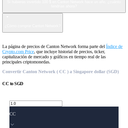
Si hubieras invertido 100 $ en Canton Network hace un año, ¿cuánto
tendrías ahora?
¿Cómo comprar Canton Network?
La página de precios de Canton Network forma parte del
Índice de
Crypto.com Price
, que incluye historial de precios, ticker,
capitalización de mercado y gráficos en tiempo real de las
principales criptomonedas.
Convertir Canton Network ( CC ) a Singapore dollar (SGD)
CC
to
SGD
CC