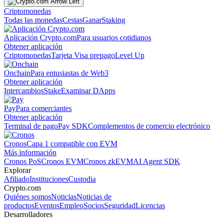
Criptomonedas
Todas las monedas
Cestas
Ganar
Staking
Aplicación Crypto.com
Para usuarios cotidianos
Obtener aplicación
Criptomonedas
Tarjeta Visa prepago
Level Up
Onchain
Para entusiastas de Web3
Obtener aplicación
Intercambios
Stake
Examinar DApps
Pay
Para comerciantes
Obtener aplicación
Terminal de pago
Pay SDK
Complementos de comercio electrónico
Cronos
Capa 1 compatible con EVM
Más información
Cronos PoS
Cronos EVM
Cronos zkEVM
AI Agent SDK
Explorar
Afiliado
Instituciones
Custodia
Crypto.com
Quiénes somos
Noticias
Noticias de
productos
Eventos
Empleo
Socios
Seguridad
Licencias
Desarrolladores