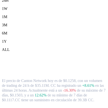
24H
1W
1M
3M
6M
1Y
ALL
Tipo de cambio y datos del mercado de
Canton Network ( CC ) a SGD
El precio de Canton Network hoy es de $0.1258, con un volumen
de trading de 24 h de $35.11M. CC ha registrado un
+8.61%
en las
últimas 24 horas.
Actualmente está a un
-16.30%
de su máximo de 7
días, $0.1503,
y a un
12.62%
de su mínimo de 7 días de
$0.1117.
CC tiene un suministro en circulación de 39.3B CC.