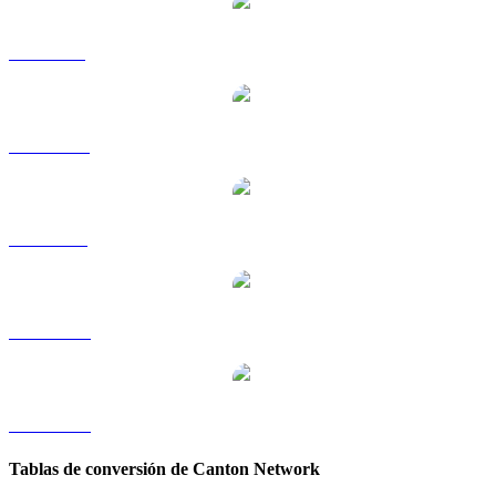
CC a GBP
CC a HKD
CC a RUB
CC a TWD
CC a KRW
Tablas de conversión de Canton Network