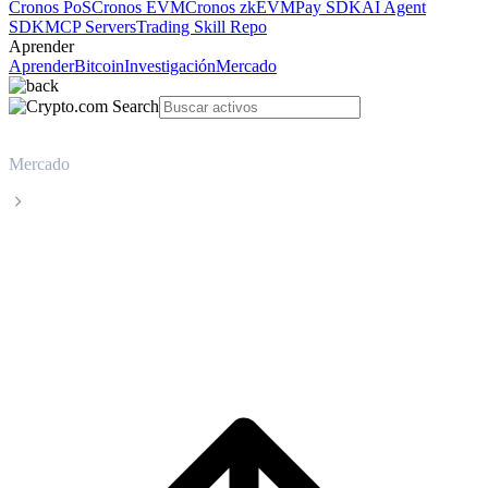
Cronos PoS
Cronos EVM
Cronos zkEVM
Pay SDK
AI Agent
SDK
MCP Servers
Trading Skill Repo
Aprender
Aprender
Bitcoin
Investigación
Mercado
Mercado
Canton Network
Precio en tiempo real de Canton Network
CC