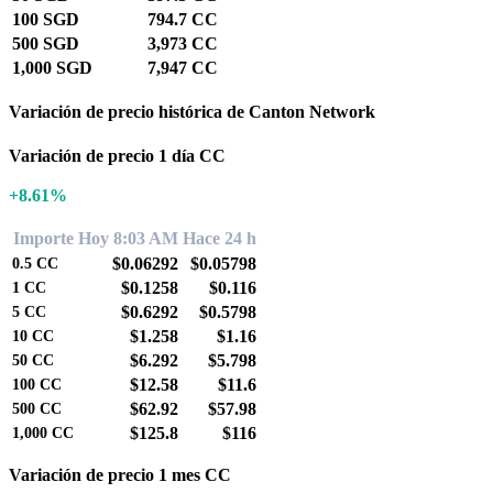
100 SGD
794.7 CC
500 SGD
3,973 CC
1,000 SGD
7,947 CC
Variación de precio histórica de Canton Network
Variación de precio 1 día CC
+8.61%
Importe
Hoy 8:03 AM
Hace 24 h
$0.06292
$0.05798
0.5
CC
$0.1258
$0.116
1
CC
$0.6292
$0.5798
5
CC
$1.258
$1.16
10
CC
$6.292
$5.798
50
CC
$12.58
$11.6
100
CC
$62.92
$57.98
500
CC
$125.8
$116
1,000
CC
Variación de precio 1 mes CC