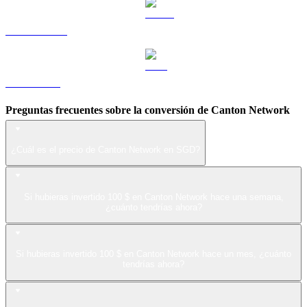
USDS a SGD
LEO a SGD
Preguntas frecuentes sobre la conversión de Canton Network
¿Cuál es el precio de Canton Network en SGD?
Si hubieras invertido 100 $ en Canton Network hace una semana,
¿cuánto tendrías ahora?
Si hubieras invertido 100 $ en Canton Network hace un mes, ¿cuánto
tendrías ahora?