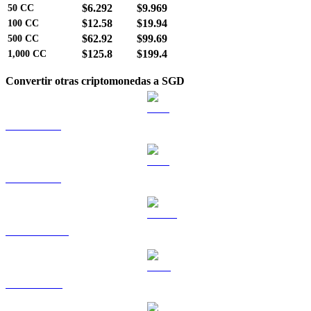
$6.292
$9.969
50
CC
$12.58
$19.94
100
CC
$62.92
$99.69
500
CC
$125.8
$199.4
1,000
CC
Convertir otras criptomonedas a SGD
BTC a SGD
ETH a SGD
USDT a SGD
BNB a SGD