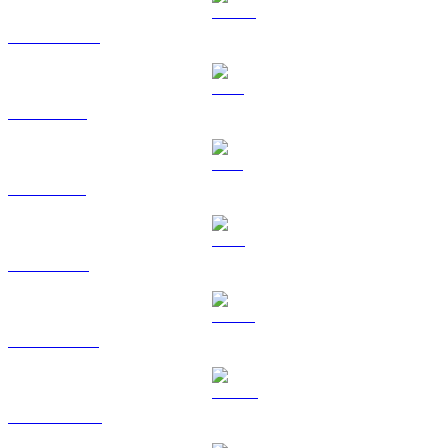
USDC a SGD
XRP a SGD
SOL a SGD
TRX a SGD
HYPE a SGD
DOGE a SGD