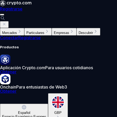
Registrarse
Mercados
Particulares
Empresas
Descubrir
Conectar
Registrarse
Productos
Aplicación Crypto.com
Para usuarios cotidianos
Obtener
Onchain
Para entusiastas de Web3
Obtener
Español
GBP
Espacio Económico Europeo