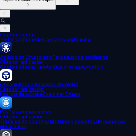
Criptomonedas
Todas las monedas
Cestas
Ganar
Staking
Aplicación Crypto.com
Para usuarios cotidianos
Obtener aplicación
Criptomonedas
Tarjeta Visa prepago
Level Up
Onchain
Para entusiastas de Web3
Obtener aplicación
Intercambios
Stake
Examinar DApps
Pay
Para comerciantes
Obtener aplicación
Terminal de pago
Pay SDK
Complementos de comercio
electrónico