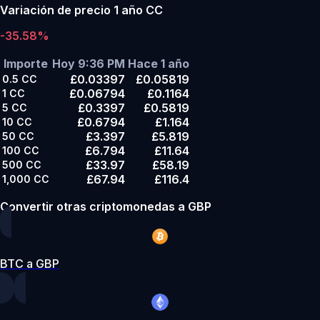
Variación de precio 1 año CC
-35.58%
Importe
Hoy 9:36 PM
Hace 1 año
£0.03397
£0.05819
0.5
CC
£0.06794
£0.1164
1
CC
£0.3397
£0.5819
5
CC
£0.6794
£1.164
10
CC
£3.397
£5.819
50
CC
£6.794
£11.64
100
CC
£33.97
£58.19
500
CC
£67.94
£116.4
1,000
CC
Convertir otras criptomonedas a GBP
BTC a GBP