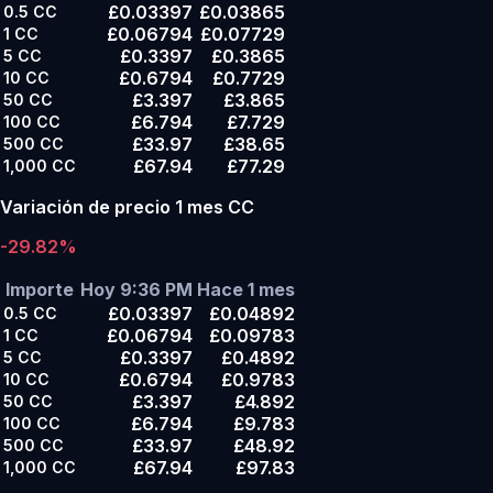
£0.03397
£0.03865
0.5
CC
£0.06794
£0.07729
1
CC
£0.3397
£0.3865
5
CC
£0.6794
£0.7729
10
CC
£3.397
£3.865
50
CC
£6.794
£7.729
100
CC
£33.97
£38.65
500
CC
£67.94
£77.29
1,000
CC
Variación de precio 1 mes CC
-29.82%
Importe
Hoy 9:36 PM
Hace 1 mes
£0.03397
£0.04892
0.5
CC
£0.06794
£0.09783
1
CC
£0.3397
£0.4892
5
CC
£0.6794
£0.9783
10
CC
£3.397
£4.892
50
CC
£6.794
£9.783
100
CC
£33.97
£48.92
500
CC
£67.94
£97.83
1,000
CC