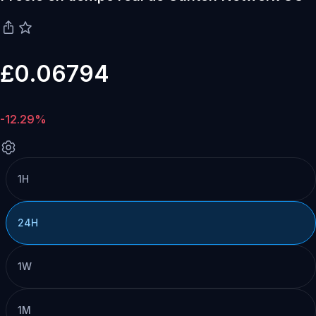
£0.06794
-12.29%
1H
24H
1W
1M