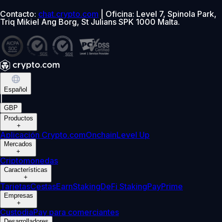
Contacto:
chat.crypto.com
| Oficina: Level 7, Spinola Park,
Triq Mikiel Ang Borg, St Julians SPK 1000 Malta.
Español
|
GBP
Productos
+
Aplicación Crypto.com
Onchain
Level Up
Mercados
+
Criptomonedas
Características
+
Tarjetas
Cestas
Earn
Staking
DeFi Staking
Pay
Prime
Empresas
+
Custodia
Pay para comerciantes
Desarrolladores