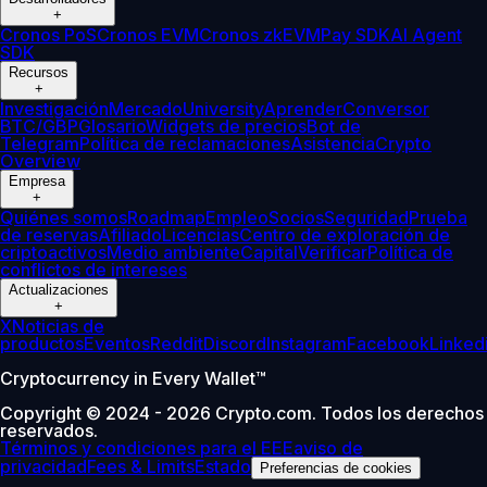
+
Cronos PoS
Cronos EVM
Cronos zkEVM
Pay SDK
AI Agent
SDK
Recursos
+
Investigación
Mercado
University
Aprender
Conversor
BTC/GBP
Glosario
Widgets de precios
Bot de
Telegram
Política de reclamaciones
Asistencia
Crypto
Overview
Empresa
+
Quiénes somos
Roadmap
Empleo
Socios
Seguridad
Prueba
de reservas
Afiliado
Licencias
Centro de exploración de
criptoactivos
Medio ambiente
Capital
Verificar
Política de
conflictos de intereses
Actualizaciones
+
X
Noticias de
productos
Eventos
Reddit
Discord
Instagram
Facebook
Linked
Cryptocurrency in Every Wallet™
Copyright © 2024 - 2026 Crypto.com. Todos los derechos
reservados.
Términos y condiciones para el EEE
aviso de
privacidad
Fees & Limits
Estado
Preferencias de cookies