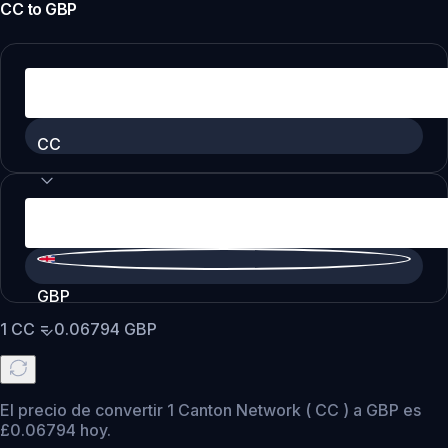
CC
to
GBP
CC
GBP
1
CC
=
0.06794
GBP
El precio de convertir 1 Canton Network ( CC ) a GBP es
£0.06794 hoy.