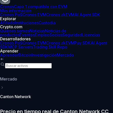
Cronos
Capa 1 compatible con EVM
Más información
Cronos PoS
Cronos EVM
Cronos zkEVM
AI Agent SDK
Explorar
Afiliado
Instituciones
Custodia
Crypto.com
Quiénes somos
Noticias
Noticias de
productos
Eventos
Empleo
Socios
Seguridad
Licencias
Desarrolladores
Cronos PoS
Cronos EVM
Cronos zkEVM
Pay SDK
AI Agent
SDK
MCP Servers
Trading Skill Repo
Aprender
Aprender
Bitcoin
Investigación
Mercado
Mercado
Canton Network
Precio en tiempo real de Canton Network CC