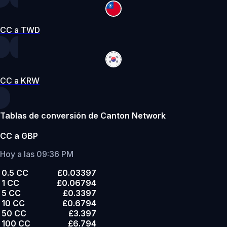
CC a TWD
CC a KRW
Tablas de conversión de Canton Network
CC a GBP
Hoy a las 09:36 PM
0.5 CC
£0.03397
1 CC
£0.06794
5 CC
£0.3397
10 CC
£0.6794
50 CC
£3.397
100 CC
£6.794