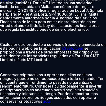
de Visa (emisión). Foris MT Limited es una sociedad
limitada constituida en Malta, con número de registro
mercantil C 90348 y oficina registrada en Level 7, Spinola
Park, Triq Mikiel Ang Borg, SPK 1000, St. Julians, Malta,
debidamente autorizada por la Autoridad de Servicios
Financieros de Malta para emitir dinero electrónico en
virtud del anexo III de la Ley de instituciones financieras
que regula las instituciones de dinero electrónico.
Cualquier otro producto o servicio ofrecido y anunciado en
esta página web o en la aplicación
Crypto.com
se
proporciona a través de otras empresas del grupo y no
está dentro de los servicios regulados de Foris DAX MT
Limited o Foris MT Limited.
Conservar criptoactivos u operar con ellos conlleva
riesgos y puede no ser adecuado para todo el mundo. Ten
en cuenta que el rendimiento pasado no garantiza el
rendimiento futuro. Considera cuidadosamente si invertir
en criptoactivos es adecuado para ti según tu situación
financiera y tolerancia al riesgo. Puedes encontrar más
información sobre los riesgos asociados con operar o
conservar criptoactivos
aquí
.