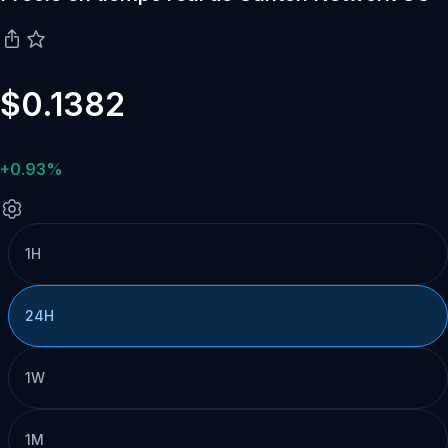
$0.1382
+0.93%
1H
24H
1W
1M