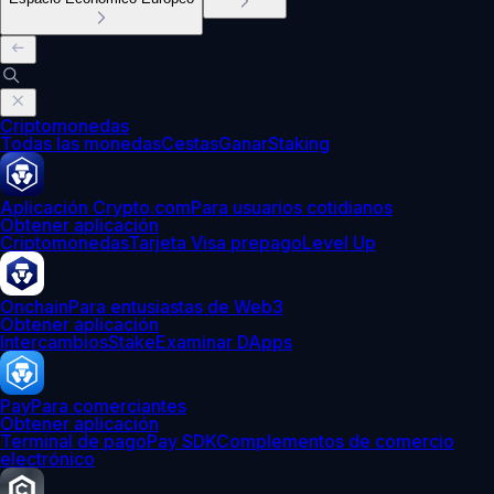
Criptomonedas
Todas las monedas
Cestas
Ganar
Staking
Aplicación Crypto.com
Para usuarios cotidianos
Obtener aplicación
Criptomonedas
Tarjeta Visa prepago
Level Up
Onchain
Para entusiastas de Web3
Obtener aplicación
Intercambios
Stake
Examinar DApps
Pay
Para comerciantes
Obtener aplicación
Terminal de pago
Pay SDK
Complementos de comercio
electrónico