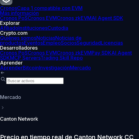
Cronos
Capa 1 compatible con EVM
Más información
Cronos PoS
Cronos EVM
Cronos zkEVM
AI Agent SDK
Explorar
Afiliado
Instituciones
Custodia
Crypto.com
Quiénes somos
Noticias
Noticias de
productos
Eventos
Empleo
Socios
Seguridad
Licencias
Desarrolladores
Cronos PoS
Cronos EVM
Cronos zkEVM
Pay SDK
AI Agent
SDK
MCP Servers
Trading Skill Repo
Aprender
Aprender
Bitcoin
Investigación
Mercado
Mercado
Canton Network
Precio en tiempo real de Canton Network CC