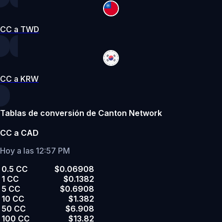
CC a TWD
CC a KRW
Tablas de conversión de Canton Network
CC a CAD
Hoy a las 12:57 PM
0.5 CC
$0.06908
1 CC
$0.1382
5 CC
$0.6908
10 CC
$1.382
50 CC
$6.908
100 CC
$13.82