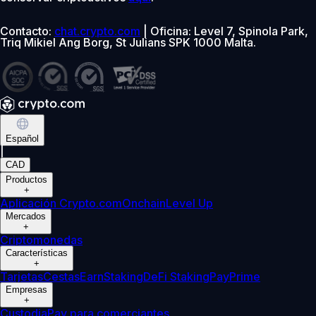
Contacto:
chat.crypto.com
| Oficina: Level 7, Spinola Park,
Triq Mikiel Ang Borg, St Julians SPK 1000 Malta.
Español
|
CAD
Productos
+
Aplicación Crypto.com
Onchain
Level Up
Mercados
+
Criptomonedas
Características
+
Tarjetas
Cestas
Earn
Staking
DeFi Staking
Pay
Prime
Empresas
+
Custodia
Pay para comerciantes