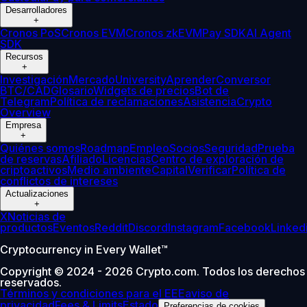
Desarrolladores
+
Cronos PoS
Cronos EVM
Cronos zkEVM
Pay SDK
AI Agent
SDK
Recursos
+
Investigación
Mercado
University
Aprender
Conversor
BTC/CAD
Glosario
Widgets de precios
Bot de
Telegram
Política de reclamaciones
Asistencia
Crypto
Overview
Empresa
+
Quiénes somos
Roadmap
Empleo
Socios
Seguridad
Prueba
de reservas
Afiliado
Licencias
Centro de exploración de
criptoactivos
Medio ambiente
Capital
Verificar
Política de
conflictos de intereses
Actualizaciones
+
X
Noticias de
productos
Eventos
Reddit
Discord
Instagram
Facebook
Linked
Cryptocurrency in Every Wallet™
Copyright © 2024 - 2026 Crypto.com. Todos los derechos
reservados.
Términos y condiciones para el EEE
aviso de
privacidad
Fees & Limits
Estado
Preferencias de cookies