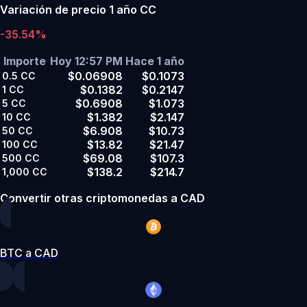
Variación de precio 1 año CC
-35.54%
Importe
Hoy 12:57 PM
Hace 1 año
$0.06908
$0.1073
0.5
CC
$0.1382
$0.2147
1
CC
$0.6908
$1.073
5
CC
$1.382
$2.147
10
CC
$6.908
$10.73
50
CC
$13.82
$21.47
100
CC
$69.08
$107.3
500
CC
$138.2
$214.7
1,000
CC
Convertir otras criptomonedas a CAD
BTC a CAD