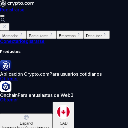
Registrarse
Mercados
Particulares
Empresas
Descubrir
Conectar
Registrarse
Productos
Aplicación Crypto.com
Para usuarios cotidianos
Obtener
Onchain
Para entusiastas de Web3
Obtener
Español
CAD
Espacio Económico Europeo