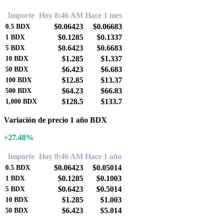
Importe
Hoy 8:46 AM
Hace 1 mes
$0.06423
$0.06683
0.5
BDX
$0.1285
$0.1337
1
BDX
$0.6423
$0.6683
5
BDX
$1.285
$1.337
10
BDX
$6.423
$6.683
50
BDX
$12.85
$13.37
100
BDX
$64.23
$66.83
500
BDX
$128.5
$133.7
1,000
BDX
Variación de precio 1 año BDX
+27.48%
Importe
Hoy 8:46 AM
Hace 1 año
$0.06423
$0.05014
0.5
BDX
$0.1285
$0.1003
1
BDX
$0.6423
$0.5014
5
BDX
$1.285
$1.003
10
BDX
$6.423
$5.014
50
BDX