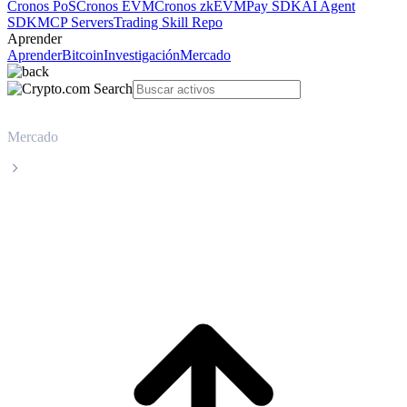
Cronos PoS
Cronos EVM
Cronos zkEVM
Pay SDK
AI Agent
SDK
MCP Servers
Trading Skill Repo
Aprender
Aprender
Bitcoin
Investigación
Mercado
Mercado
Beldex
Precio en tiempo real de Beldex BDX