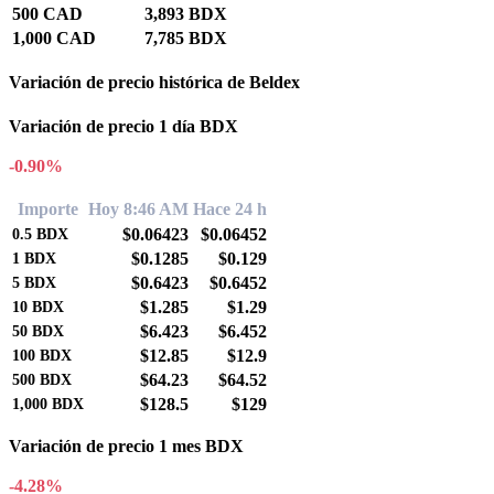
500 CAD
3,893 BDX
1,000 CAD
7,785 BDX
Variación de precio histórica de Beldex
Variación de precio 1 día BDX
-0.90%
Importe
Hoy 8:46 AM
Hace 24 h
$0.06423
$0.06452
0.5
BDX
$0.1285
$0.129
1
BDX
$0.6423
$0.6452
5
BDX
$1.285
$1.29
10
BDX
$6.423
$6.452
50
BDX
$12.85
$12.9
100
BDX
$64.23
$64.52
500
BDX
$128.5
$129
1,000
BDX
Variación de precio 1 mes BDX
-4.28%