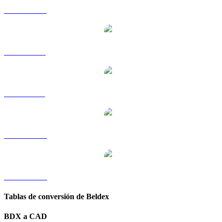
BDX a HKD
BDX a RUB
BDX a SGD
BDX a TWD
BDX a KRW
Tablas de conversión de Beldex
BDX a CAD