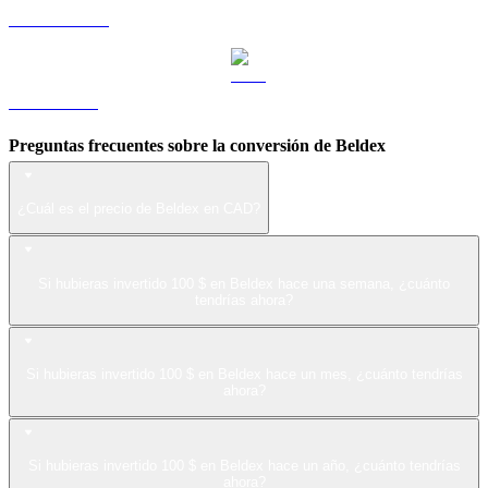
USDS a CAD
LEO a CAD
Preguntas frecuentes sobre la conversión de Beldex
¿Cuál es el precio de Beldex en CAD?
Si hubieras invertido 100 $ en Beldex hace una semana, ¿cuánto
tendrías ahora?
Si hubieras invertido 100 $ en Beldex hace un mes, ¿cuánto tendrías
ahora?
Si hubieras invertido 100 $ en Beldex hace un año, ¿cuánto tendrías
ahora?