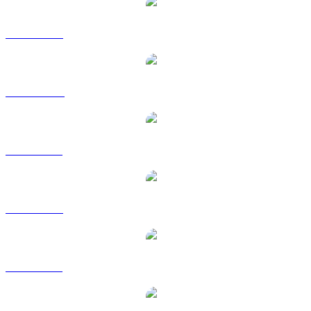
BDX a USD
BDX a AUD
BDX a BRL
BDX a EUR
BDX a GBP