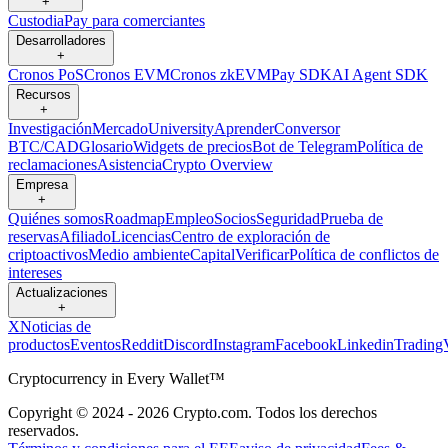
+
Custodia
Pay para comerciantes
Desarrolladores
+
Cronos PoS
Cronos EVM
Cronos zkEVM
Pay SDK
AI Agent SDK
Recursos
+
Investigación
Mercado
University
Aprender
Conversor
BTC/CAD
Glosario
Widgets de precios
Bot de Telegram
Política de
reclamaciones
Asistencia
Crypto Overview
Empresa
+
Quiénes somos
Roadmap
Empleo
Socios
Seguridad
Prueba de
reservas
Afiliado
Licencias
Centro de exploración de
criptoactivos
Medio ambiente
Capital
Verificar
Política de conflictos de
intereses
Actualizaciones
+
X
Noticias de
productos
Eventos
Reddit
Discord
Instagram
Facebook
Linkedin
Trading
Cryptocurrency in Every Wallet™
Copyright © 2024 - 2026 Crypto.com. Todos los derechos
reservados.