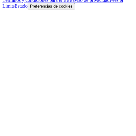
Términos y condiciones para el EEE
aviso de privacidad
Fees &
Limits
Estado
Preferencias de cookies