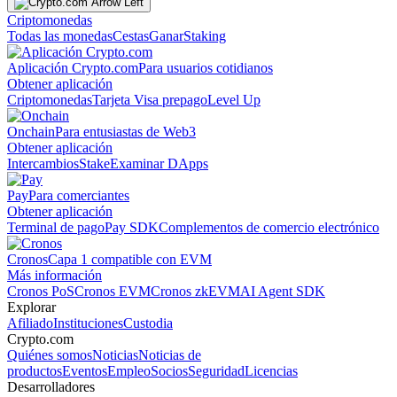
Criptomonedas
Todas las monedas
Cestas
Ganar
Staking
Aplicación Crypto.com
Para usuarios cotidianos
Obtener aplicación
Criptomonedas
Tarjeta Visa prepago
Level Up
Onchain
Para entusiastas de Web3
Obtener aplicación
Intercambios
Stake
Examinar DApps
Pay
Para comerciantes
Obtener aplicación
Terminal de pago
Pay SDK
Complementos de comercio electrónico
Cronos
Capa 1 compatible con EVM
Más información
Cronos PoS
Cronos EVM
Cronos zkEVM
AI Agent SDK
Explorar
Afiliado
Instituciones
Custodia
Crypto.com
Quiénes somos
Noticias
Noticias de
productos
Eventos
Empleo
Socios
Seguridad
Licencias
Desarrolladores