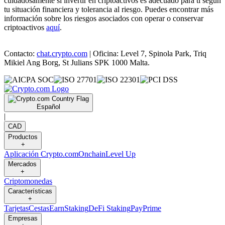
cuidadosamente si invertir en criptoactivos es adecuado para ti según
tu situación financiera y tolerancia al riesgo. Puedes encontrar más
información sobre los riesgos asociados con operar o conservar
criptoactivos
aquí
.
Contacto:
chat.crypto.com
| Oficina: Level 7, Spinola Park, Triq
Mikiel Ang Borg, St Julians SPK 1000 Malta.
Español
|
CAD
Productos
+
Aplicación Crypto.com
Onchain
Level Up
Mercados
+
Criptomonedas
Características
+
Tarjetas
Cestas
Earn
Staking
DeFi Staking
Pay
Prime
Empresas