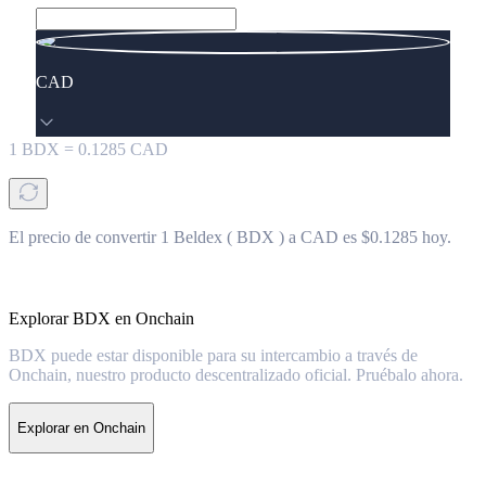
CAD
1
BDX
=
0.1285
CAD
El precio de convertir 1 Beldex ( BDX ) a CAD es $0.1285 hoy.
Explorar BDX en Onchain
BDX puede estar disponible para su intercambio a través de
Onchain, nuestro producto descentralizado oficial. Pruébalo ahora.
Explorar en Onchain