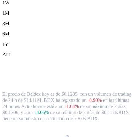
1W
1M
3M
6M
1Y
ALL
Tipo de cambio y datos del mercado de
Beldex ( BDX ) a CAD
El precio de Beldex hoy es de $0.1285, con un volumen de trading
de 24 h de $14.11M. BDX ha registrado un
-0.90%
en las últimas
24 horas.
Actualmente está a un
-1.64%
de su máximo de 7 días,
$0.1306,
y a un
14.06%
de su mínimo de 7 días de $0.1126.
BDX
tiene un suministro en circulación de 7.87B BDX.
Pares de conversión de Beldex populares