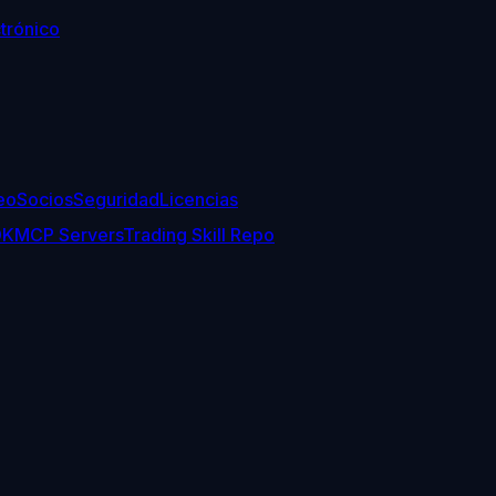
trónico
eo
Socios
Seguridad
Licencias
DK
MCP Servers
Trading Skill Repo