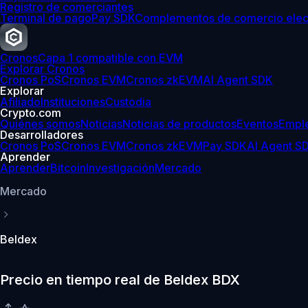
Registro de comerciantes
Terminal de pago
Pay SDK
Complementos de comercio elec
Cronos
Capa 1 compatible con EVM
Explorar Cronos
Cronos PoS
Cronos EVM
Cronos zkEVM
AI Agent SDK
Explorar
Afiliado
Instituciones
Custodia
Crypto.com
Quiénes somos
Noticias
Noticias de productos
Eventos
Empl
Desarrolladores
Cronos PoS
Cronos EVM
Cronos zkEVM
Pay SDK
AI Agent S
Aprender
Aprender
Bitcoin
Investigación
Mercado
Mercado
Beldex
Precio en tiempo real de Beldex BDX