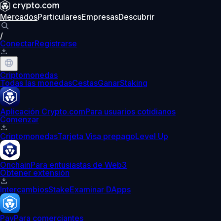
Mercados
Particulares
Empresas
Descubrir
/
Conectar
Registrarse
Criptomonedas
Todas las monedas
Cestas
Ganar
Staking
Aplicación Crypto.com
Para usuarios cotidianos
Comenzar
Criptomonedas
Tarjeta Visa prepago
Level Up
Onchain
Para entusiastas de Web3
Obtener extensión
Intercambios
Stake
Examinar DApps
Pay
Para comerciantes