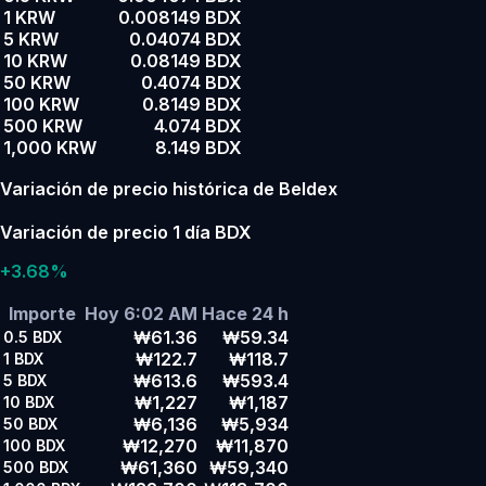
1 KRW
0.008149 BDX
5 KRW
0.04074 BDX
10 KRW
0.08149 BDX
50 KRW
0.4074 BDX
100 KRW
0.8149 BDX
500 KRW
4.074 BDX
1,000 KRW
8.149 BDX
Variación de precio histórica de Beldex
Variación de precio 1 día BDX
+3.68%
Importe
Hoy 6:02 AM
Hace 24 h
₩61.36
₩59.34
0.5
BDX
₩122.7
₩118.7
1
BDX
₩613.6
₩593.4
5
BDX
₩1,227
₩1,187
10
BDX
₩6,136
₩5,934
50
BDX
₩12,270
₩11,870
100
BDX
₩61,360
₩59,340
500
BDX