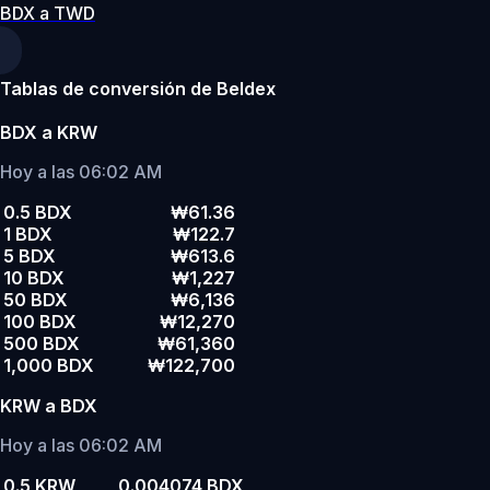
BDX a TWD
Tablas de conversión de Beldex
BDX a KRW
Hoy a las 06:02 AM
0.5 BDX
₩61.36
1 BDX
₩122.7
5 BDX
₩613.6
10 BDX
₩1,227
50 BDX
₩6,136
100 BDX
₩12,270
500 BDX
₩61,360
1,000 BDX
₩122,700
KRW a BDX
Hoy a las 06:02 AM
0.5 KRW
0.004074 BDX