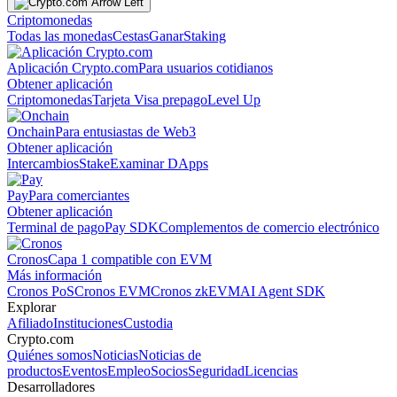
Criptomonedas
Todas las monedas
Cestas
Ganar
Staking
Aplicación Crypto.com
Para usuarios cotidianos
Obtener aplicación
Criptomonedas
Tarjeta Visa prepago
Level Up
Onchain
Para entusiastas de Web3
Obtener aplicación
Intercambios
Stake
Examinar DApps
Pay
Para comerciantes
Obtener aplicación
Terminal de pago
Pay SDK
Complementos de comercio electrónico
Cronos
Capa 1 compatible con EVM
Más información
Cronos PoS
Cronos EVM
Cronos zkEVM
AI Agent SDK
Explorar
Afiliado
Instituciones
Custodia
Crypto.com
Quiénes somos
Noticias
Noticias de
productos
Eventos
Empleo
Socios
Seguridad
Licencias
Desarrolladores