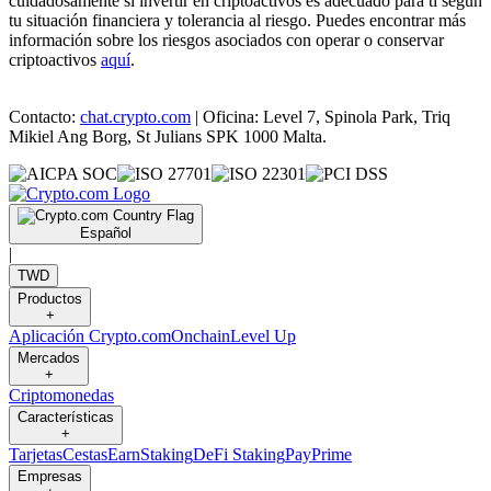
cuidadosamente si invertir en criptoactivos es adecuado para ti según
tu situación financiera y tolerancia al riesgo. Puedes encontrar más
información sobre los riesgos asociados con operar o conservar
criptoactivos
aquí
.
Contacto:
chat.crypto.com
| Oficina: Level 7, Spinola Park, Triq
Mikiel Ang Borg, St Julians SPK 1000 Malta.
Español
|
TWD
Productos
+
Aplicación Crypto.com
Onchain
Level Up
Mercados
+
Criptomonedas
Características
+
Tarjetas
Cestas
Earn
Staking
DeFi Staking
Pay
Prime
Empresas