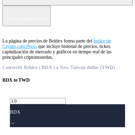
¿Cómo comprar Beldex?
La página de precios de Beldex forma parte del
Índice de
Crypto.com Price
, que incluye historial de precios, ticker,
capitalización de mercado y gráficos en tiempo real de las
principales criptomonedas.
Convertir Beldex ( BDX ) a New Taiwan dollar (TWD)
BDX
to
TWD
BDX