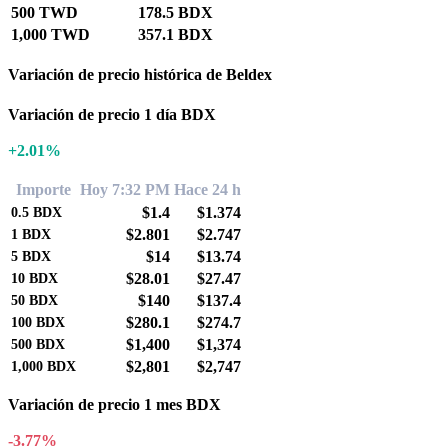
500 TWD
178.5 BDX
1,000 TWD
357.1 BDX
Variación de precio histórica de Beldex
Variación de precio 1 día BDX
+2.01%
Importe
Hoy 7:32 PM
Hace 24 h
$1.4
$1.374
0.5
BDX
$2.801
$2.747
1
BDX
$14
$13.74
5
BDX
$28.01
$27.47
10
BDX
$140
$137.4
50
BDX
$280.1
$274.7
100
BDX
$1,400
$1,374
500
BDX
$2,801
$2,747
1,000
BDX
Variación de precio 1 mes BDX
-3.77%