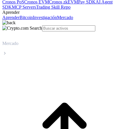
Cronos PoS
Cronos EVM
Cronos zkEVM
Pay SDK
AI Agent
SDK
MCP Servers
Trading Skill Repo
Aprender
Aprender
Bitcoin
Investigación
Mercado
Mercado
Beldex
Precio en tiempo real de Beldex BDX