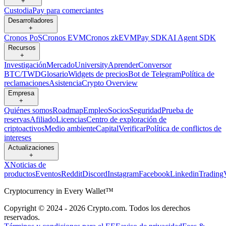
+
Custodia
Pay para comerciantes
Desarrolladores
+
Cronos PoS
Cronos EVM
Cronos zkEVM
Pay SDK
AI Agent SDK
Recursos
+
Investigación
Mercado
University
Aprender
Conversor
BTC/TWD
Glosario
Widgets de precios
Bot de Telegram
Política de
reclamaciones
Asistencia
Crypto Overview
Empresa
+
Quiénes somos
Roadmap
Empleo
Socios
Seguridad
Prueba de
reservas
Afiliado
Licencias
Centro de exploración de
criptoactivos
Medio ambiente
Capital
Verificar
Política de conflictos de
intereses
Actualizaciones
+
X
Noticias de
productos
Eventos
Reddit
Discord
Instagram
Facebook
Linkedin
Trading
Cryptocurrency in Every Wallet™
Copyright © 2024 - 2026 Crypto.com. Todos los derechos
reservados.