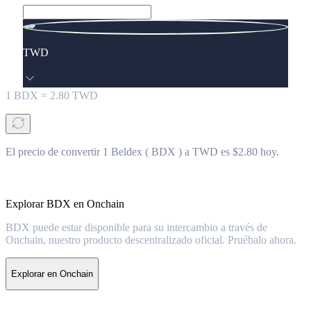
TWD
1
BDX
=
2.80
TWD
El precio de convertir 1 Beldex ( BDX ) a TWD es $2.80 hoy.
Explorar BDX en Onchain
BDX puede estar disponible para su intercambio a través de
Onchain, nuestro producto descentralizado oficial. Pruébalo ahora.
Explorar en Onchain