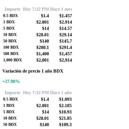
Importe
Hoy 7:32 PM
Hace 1 mes
$1.4
$1.457
0.5
BDX
$2.801
$2.914
1
BDX
$14
$14.57
5
BDX
$28.01
$29.14
10
BDX
$140
$145.7
50
BDX
$280.1
$291.4
100
BDX
$1,400
$1,457
500
BDX
$2,801
$2,914
1,000
BDX
Variación de precio 1 año BDX
+27.90%
Importe
Hoy 7:32 PM
Hace 1 año
$1.4
$1.093
0.5
BDX
$2.801
$2.185
1
BDX
$14
$10.93
5
BDX
$28.01
$21.85
10
BDX
$140
$109.3
50
BDX