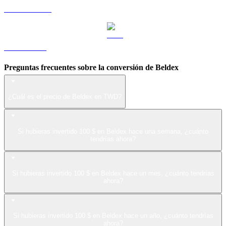
USDS a TWD
LEO a TWD
Preguntas frecuentes sobre la conversión de Beldex
¿Cuál es el precio de Beldex en TWD?
Si hubieras invertido 100 $ en Beldex hace una semana, ¿cuánto
tendrías ahora?
Si hubieras invertido 100 $ en Beldex hace un mes, ¿cuánto tendrías
ahora?
Si hubieras invertido 100 $ en Beldex hace un año, ¿cuánto tendrías
ahora?