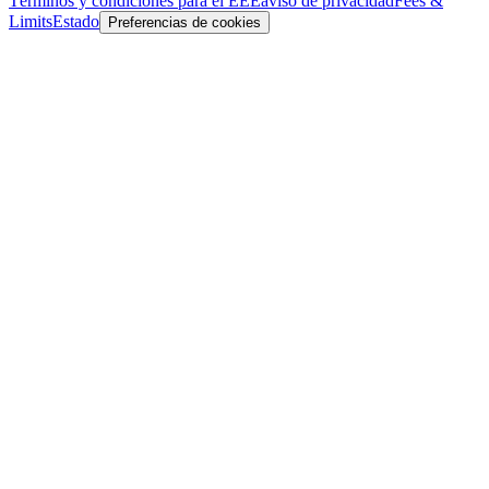
Términos y condiciones para el EEE
aviso de privacidad
Fees &
Limits
Estado
Preferencias de cookies