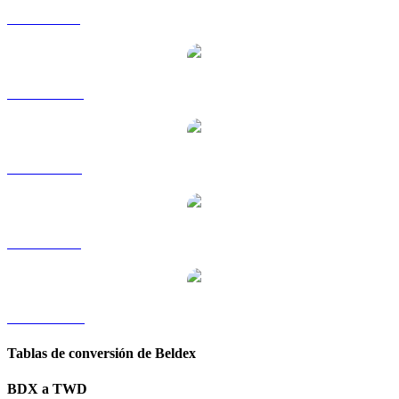
BDX a GBP
BDX a HKD
BDX a RUB
BDX a SGD
BDX a KRW
Tablas de conversión de Beldex
BDX a TWD