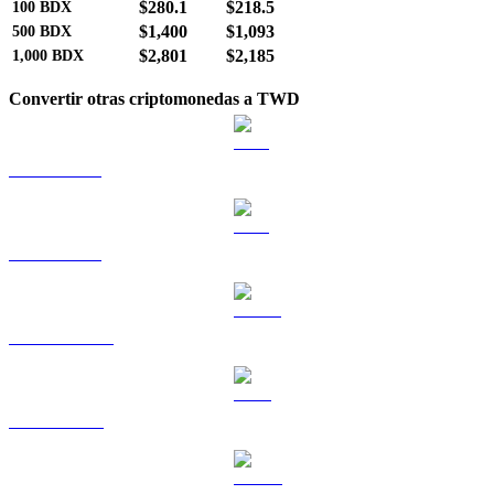
$280.1
$218.5
100
BDX
$1,400
$1,093
500
BDX
$2,801
$2,185
1,000
BDX
Convertir otras criptomonedas a TWD
BTC a TWD
ETH a TWD
USDT a TWD
BNB a TWD