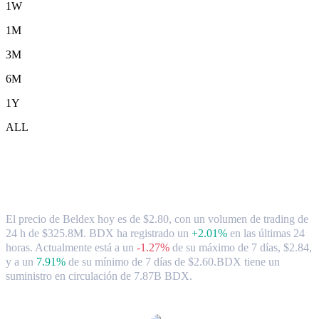
1W
1M
3M
6M
1Y
ALL
Tipo de cambio y datos del mercado de
Beldex ( BDX ) a TWD
El precio de Beldex hoy es de $2.80, con un volumen de trading de
24 h de $325.8M. BDX ha registrado un
+2.01%
en las últimas 24
horas.
Actualmente está a un
-1.27%
de su máximo de 7 días, $2.84,
y a un
7.91%
de su mínimo de 7 días de $2.60.
BDX tiene un
suministro en circulación de 7.87B BDX.
Pares de conversión de Beldex populares