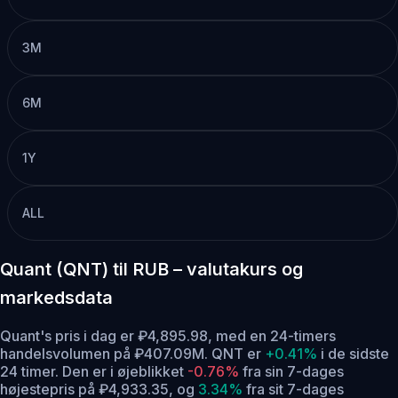
3M
6M
1Y
ALL
Quant (QNT) til RUB – valutakurs og
markedsdata
Quant's pris i dag er ₽4,895.98, med en 24-timers
handelsvolumen på ₽407.09M. QNT er
+0.41%
i de sidste
24 timer.
Den er i øjeblikket
-0.76%
fra sin 7-dages
højestepris på ₽4,933.35,
og
3.34%
fra sit 7-dages