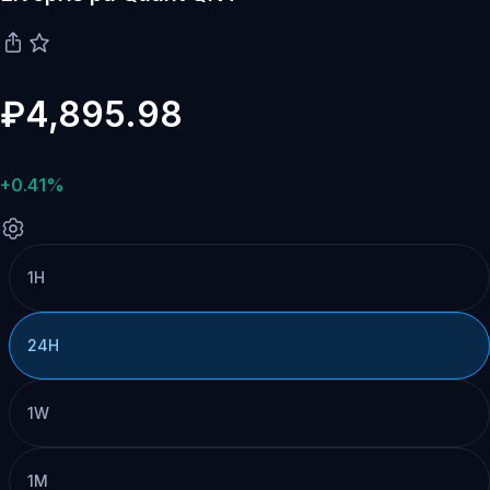
₽4,895.98
+0.41%
1H
24H
1W
1M