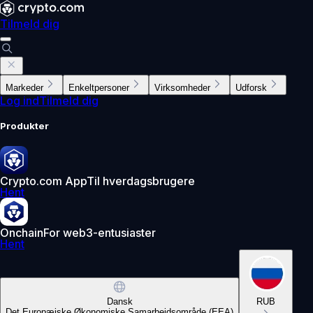
Tilmeld dig
Markeder
Enkeltpersoner
Virksomheder
Udforsk
Log ind
Tilmeld dig
Produkter
Crypto.com App
Til hverdagsbrugere
Hent
Onchain
For web3-entusiaster
Hent
Dansk
RUB
Det Europæiske Økonomiske Samarbejdsområde (EEA)