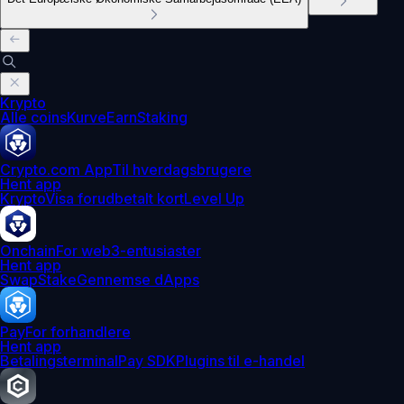
Krypto
Alle coins
Kurve
Earn
Staking
Crypto.com App
Til hverdagsbrugere
Hent app
Krypto
Visa forudbetalt kort
Level Up
Onchain
For web3-entusiaster
Hent app
Swap
Stake
Gennemse dApps
Pay
For forhandlere
Hent app
Betalingsterminal
Pay SDK
Plugins til e-handel