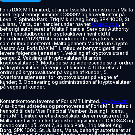
Foris DAX MT Limited, et anpartsselskab registreret i Malta
med registreringsnummer C 88392 og hovedkontor på
Level 7, Spinola Park, Triq Mikiel Ang Borg, SPK 1000, St.
Julians, Malta, der handler under navnet
Crypto.com
, er
behørigt autoriseret af Malta Financial Services Authority
som tjenestudbyder af kryptoaktiver i henhold til
Forordning 2023/1114 om markeder for kryptovalutaer,
som er implementeret i Malta gennem Markets in Crypto
Assets Act. Foris DAX MT Limited er bemyndiget til at
levere følgende tjenester: 1. Veksling af kryptovalutaer til
penge; 2. Veksling af kryptovalutaer til andre
kryptovalutaer; 3. Modtagelse og videresendelse af ordrer
på kryptovalutaer på vegne af kunder; 4. Udførelse af
ordrer på kryptovalutaer på vegne af kunder; 5.
Overførselstjenester for kryptovalutaer på vegne af
kunder; 6. Opbevaring og administration af kryptovalutaer
på vegne af kunder.
Kontantkontoen leveres af Foris MT Limited.
Crypto.com
Visa-kortet udstedes og promoveres af Foris MT Limited i
henhold til dets Visa Principal Member (Issuing)-licens.
Foris MT Limited er et aktieselskab, der er registreret på
Malta, med virksomhedsregistreringsnummer: C 90348 og
hovedkontor på Level 7, Spinola Park, Triq Mikiel Ang
Borg, SPK 1000, St. Julians, Malta, behørigt autoriseret af
Malta Financial Services Authority som et finansielt institut