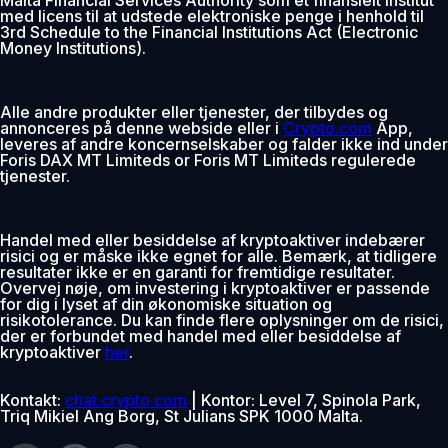
med licens til at udstede elektroniske penge i henhold til
3rd Schedule to the Financial Institutions Act (Electronic
Money Institutions).
Alle andre produkter eller tjenester, der tilbydes og
annonceres på denne webside eller i
Crypto.com
App,
leveres af andre koncernselskaber og falder ikke ind under
Foris DAX MT Limiteds or Foris MT Limiteds regulerede
tjenester.
Handel med eller besiddelse af kryptoaktiver indebærer
risici og er måske ikke egnet for alle. Bemærk, at tidligere
resultater ikke er en garanti for fremtidige resultater.
Overvej nøje, om investering i kryptoaktiver er passende
for dig i lyset af din økonomiske situation og
risikotolerance. Du kan finde flere oplysninger om de risici,
der er forbundet med handel med eller besiddelse af
kryptoaktiver
her
.
Kontakt:
chat.crypto.com
| Kontor: Level 7, Spinola Park,
Triq Mikiel Ang Borg, St Julians SPK 1000 Malta.