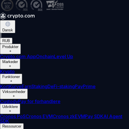
Dansk
|
RUB
Produkter
+
Crypto.com App
Onchain
Level Up
Markeder
+
Krypto
Funktioner
+
Kort
Kurve
Earn
Staking
DeFi-staking
Pay
Prime
Virksomheder
+
Custody
Pay for forhandlere
Udviklere
+
Cronos PoS
Cronos EVM
Cronos zkEVM
Pay SDK
AI Agent
SDK
Ressourcer