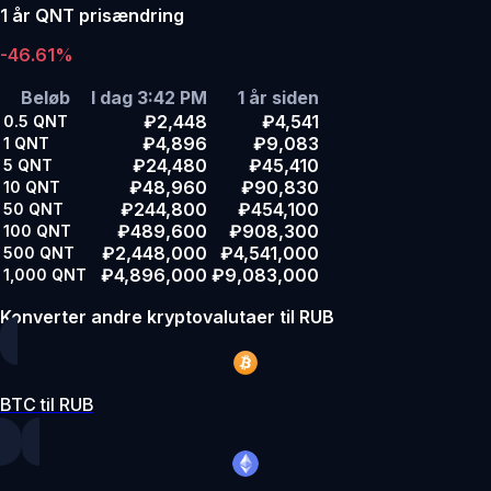
1 år QNT prisændring
-46.61%
Beløb
I dag 3:42 PM
1 år siden
₽2,448
₽4,541
0.5
QNT
₽4,896
₽9,083
1
QNT
₽24,480
₽45,410
5
QNT
₽48,960
₽90,830
10
QNT
₽244,800
₽454,100
50
QNT
₽489,600
₽908,300
100
QNT
₽2,448,000
₽4,541,000
500
QNT
₽4,896,000
₽9,083,000
1,000
QNT
Konverter andre kryptovalutaer til RUB
BTC til RUB