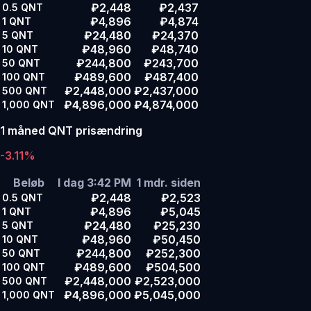
₽2,448
₽2,437
0.5
QNT
₽4,896
₽4,874
1
QNT
₽24,480
₽24,370
5
QNT
₽48,960
₽48,740
10
QNT
₽244,800
₽243,700
50
QNT
₽489,600
₽487,400
100
QNT
₽2,448,000
₽2,437,000
500
QNT
₽4,896,000
₽4,874,000
1,000
QNT
1 måned QNT prisændring
-3.11%
Beløb
I dag 3:42 PM
1 mdr. siden
₽2,448
₽2,523
0.5
QNT
₽4,896
₽5,045
1
QNT
₽24,480
₽25,230
5
QNT
₽48,960
₽50,450
10
QNT
₽244,800
₽252,300
50
QNT
₽489,600
₽504,500
100
QNT
₽2,448,000
₽2,523,000
500
QNT
₽4,896,000
₽5,045,000
1,000
QNT