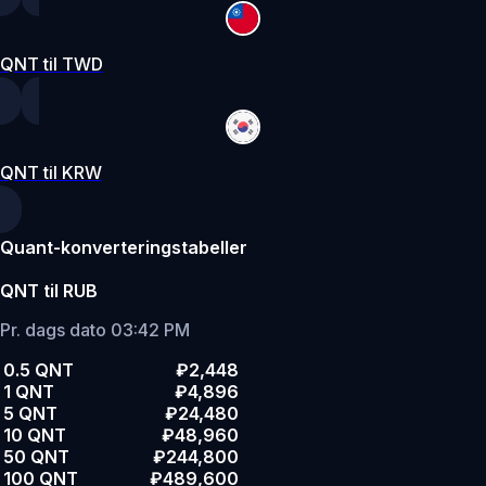
QNT til TWD
QNT til KRW
Quant-konverteringstabeller
QNT til RUB
Pr. dags dato 03:42 PM
0.5 QNT
₽2,448
1 QNT
₽4,896
5 QNT
₽24,480
10 QNT
₽48,960
50 QNT
₽244,800
100 QNT
₽489,600