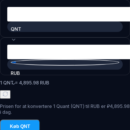
QNT
RUB
1
QNT
=
4,895.98
RUB
Prisen for at konvertere 1 Quant (QNT) til RUB er ₽4,895.98
i dag.
Køb QNT