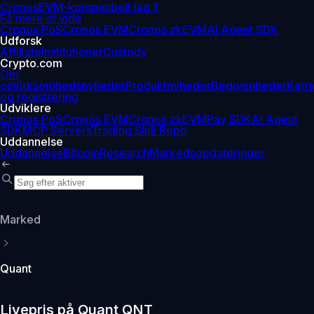
Cronos
EVM-kompatibelt lag 1
Få mere at vide
Cronos PoS
Cronos EVM
Cronos zkEVM
AI Agent SDK
Udforsk
Affiliate
Institutioner
Custody
Crypto.com
Om
os
Virksomhedsnyheder
Produktnyheder
Begivenheder
Karri
og registrering
Udviklere
Cronos PoS
Cronos EVM
Cronos zkEVM
Pay SDK
AI Agent
SDK
MCP Servers
Trading Skill Repo
Uddannelse
Uddannelse
Bitcoin
Research
Markedsopdateringer
Marked
Quant
Livepris på Quant QNT