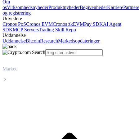
Om
os
Virksomhedsnyheder
Produktnyheder
Begivenheder
Karriere
Partner
og registrering
Udviklere
Cronos PoS
Cronos EVM
Cronos zkEVM
Pay SDK
AI Agent
SDK
MCP Servers
Trading Skill Repo
Uddannelse
Uddannelse
Bitcoin
Research
Markedsopdateringer
Marked
Quant
Livepris på Quant QNT