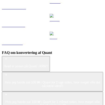
DOGE til KRW
USDS til KRW
LEO til KRW
FAQ om konvertering af Quant
Hvad er prisen på Quant i KRW?
Hvis jeg havde sat 100 ₩ i Quant for 1 uge siden, hvor meget ville det
så være værd?
Hvis jeg havde sat 100 ₩ i Quant for 1 måned siden, hvor meget ville