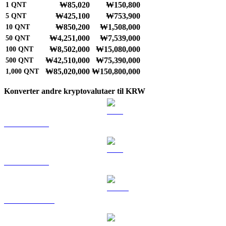
₩85,020
₩150,800
1
QNT
₩425,100
₩753,900
5
QNT
₩850,200
₩1,508,000
10
QNT
₩4,251,000
₩7,539,000
50
QNT
₩8,502,000
₩15,080,000
100
QNT
₩42,510,000
₩75,390,000
500
QNT
₩85,020,000
₩150,800,000
1,000
QNT
Konverter andre kryptovalutaer til KRW
BTC til KRW
ETH til KRW
USDT til KRW