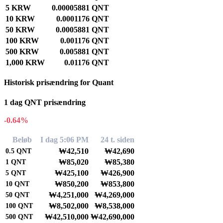
5 KRW
0.00005881 QNT
10 KRW
0.0001176 QNT
50 KRW
0.0005881 QNT
100 KRW
0.001176 QNT
500 KRW
0.005881 QNT
1,000 KRW
0.01176 QNT
Historisk prisændring for Quant
1 dag QNT prisændring
-0.64%
Beløb
I dag 5:06 PM
24 t. siden
₩42,510
₩42,690
0.5
QNT
₩85,020
₩85,380
1
QNT
₩425,100
₩426,900
5
QNT
₩850,200
₩853,800
10
QNT
₩4,251,000
₩4,269,000
50
QNT
₩8,502,000
₩8,538,000
100
QNT
₩42,510,000
₩42,690,000
500
QNT