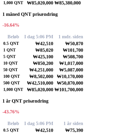
₩85,020,000
₩85,380,000
1,000
QNT
1 måned QNT prisændring
-16.64%
Beløb
I dag 5:06 PM
1 mdr. siden
₩42,510
₩50,870
0.5
QNT
₩85,020
₩101,700
1
QNT
₩425,100
₩508,700
5
QNT
₩850,200
₩1,017,000
10
QNT
₩4,251,000
₩5,087,000
50
QNT
₩8,502,000
₩10,170,000
100
QNT
₩42,510,000
₩50,870,000
500
QNT
₩85,020,000
₩101,700,000
1,000
QNT
1 år QNT prisændring
-43.76%
Beløb
I dag 5:06 PM
1 år siden
₩42,510
₩75,390
0.5
QNT