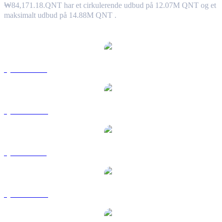
₩84,171.18.
QNT har et cirkulerende udbud på 12.07M QNT og et
maksimalt udbud på 14.88M QNT .
Populære Quant-konverteringspar
QNT til USD
QNT til AUD
QNT til BRL
QNT til CAD