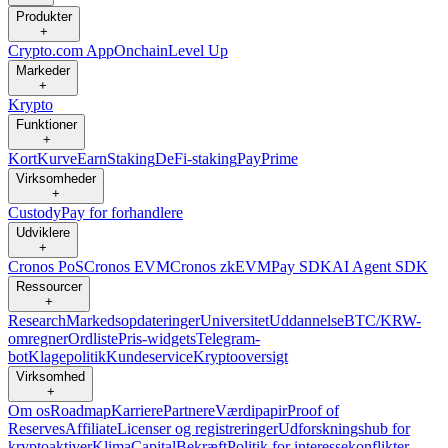
Produkter
+
Crypto.com App
Onchain
Level Up
Markeder
+
Krypto
Funktioner
+
Kort
Kurve
Earn
Staking
DeFi-staking
Pay
Prime
Virksomheder
+
Custody
Pay for forhandlere
Udviklere
+
Cronos PoS
Cronos EVM
Cronos zkEVM
Pay SDK
AI Agent SDK
Ressourcer
+
Research
Markedsopdateringer
Universitet
Uddannelse
BTC/KRW-
omregner
Ordliste
Pris-widgets
Telegram-
bot
Klagepolitik
Kundeservice
Kryptooversigt
Virksomhed
+
Om os
Roadmap
Karriere
Partnere
Værdipapir
Proof of
Reserves
Affiliate
Licenser og registreringer
Udforskningshub for
kryptoaktiver
Klima
Capital
Bekræft
Politik for interessekonflikter