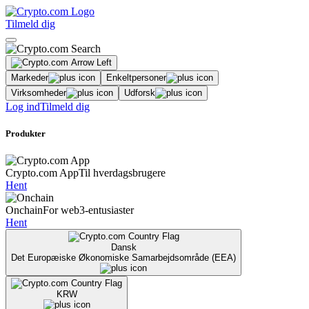
Tilmeld dig
Markeder
Enkeltpersoner
Virksomheder
Udforsk
Log ind
Tilmeld dig
Produkter
Crypto.com App
Til hverdagsbrugere
Hent
Onchain
For web3-entusiaster
Hent
Dansk
Det Europæiske Økonomiske Samarbejdsområde (EEA)
KRW