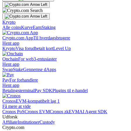
Krypto
Alle coins
Kurve
Earn
Staking
Crypto.com App
Til hverdagsbrugere
Hent app
Krypto
Visa forudbetalt kort
Level Up
Onchain
For web3-entusiaster
Hent app
Swap
Stake
Gennemse dApps
Pay
For forhandlere
Hent app
Betalingsterminal
Pay SDK
Plugins til e-handel
Cronos
EVM-kompatibelt lag 1
Få mere at vide
Cronos PoS
Cronos EVM
Cronos zkEVM
AI Agent SDK
Udforsk
Affiliate
Institutioner
Custody
Crypto.com