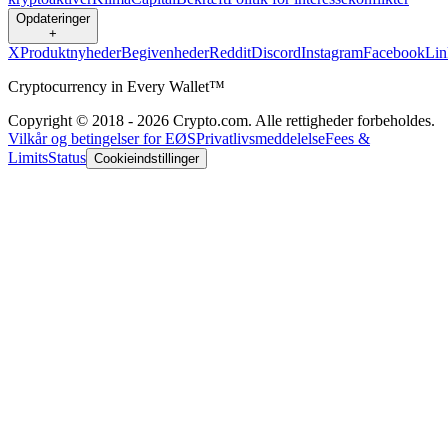
Opdateringer
+
X
Produktnyheder
Begivenheder
Reddit
Discord
Instagram
Facebook
Lin
Cryptocurrency in Every Wallet™
Copyright © 2018 - 2026 Crypto.com. Alle rettigheder forbeholdes.
Vilkår og betingelser for EØS
Privatlivsmeddelelse
Fees &
Limits
Status
Cookieindstillinger