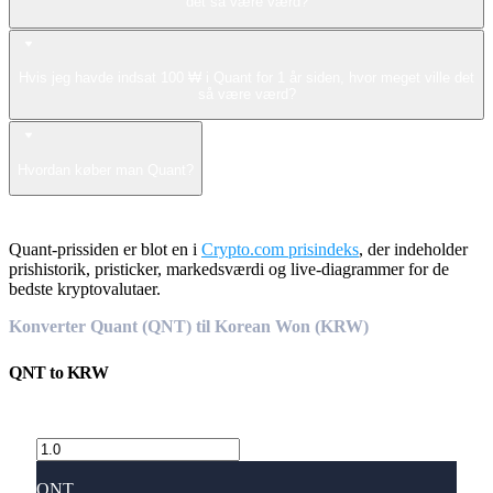
det så være værd?
Hvis jeg havde indsat 100 ₩ i Quant for 1 år siden, hvor meget ville det
så være værd?
Hvordan køber man Quant?
Quant-prissiden er blot en i
Crypto.com prisindeks
, der indeholder
prishistorik, pristicker, markedsværdi og live-diagrammer for de
bedste kryptovalutaer.
Konverter Quant (QNT) til Korean Won (KRW)
QNT
to
KRW
QNT