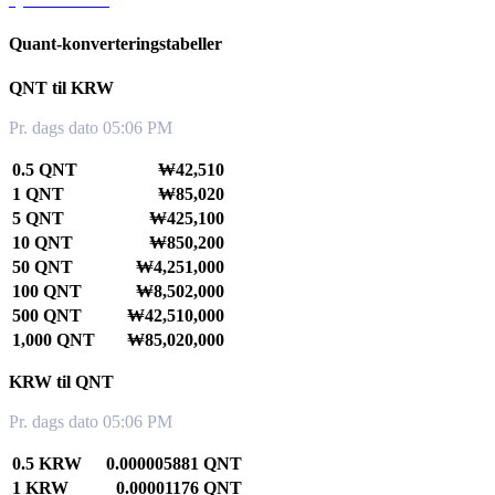
Quant-konverteringstabeller
QNT til KRW
Pr. dags dato 05:06 PM
0.5 QNT
₩42,510
1 QNT
₩85,020
5 QNT
₩425,100
10 QNT
₩850,200
50 QNT
₩4,251,000
100 QNT
₩8,502,000
500 QNT
₩42,510,000
1,000 QNT
₩85,020,000
KRW til QNT
Pr. dags dato 05:06 PM
0.5 KRW
0.000005881 QNT
1 KRW
0.00001176 QNT