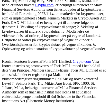
Park, Triq Mikiel Ang Borg, SPK 1000, St. Julians, Malta, der
handler under navnet
Crypto.com
, er behørigt autoriseret af Malta
Financial Services Authority som tjenestudbyder af kryptoaktiver i
henhold til Forordning 2023/1114 om markeder for kryptovalutaer,
som er implementeret i Malta gennem Markets in Crypto Assets Act.
Foris DAX MT Limited er bemyndiget til at levere følgende
tjenester: 1. Veksling af kryptovalutaer til penge; 2. Veksling af
kryptovalutaer til andre kryptovalutaer; 3. Modtagelse og
videresendelse af ordrer på kryptovalutaer på vegne af kunder; 4.
Udførelse af ordrer på kryptovalutaer på vegne af kunder; 5.
Overførselstjenester for kryptovalutaer på vegne af kunder; 6.
Opbevaring og administration af kryptovalutaer på vegne af kunder.
Kontantkontoen leveres af Foris MT Limited.
Crypto.com
Visa-
kortet udstedes og promoveres af Foris MT Limited i henhold til
dets Visa Principal Member (Issuing)-licens. Foris MT Limited er et
aktieselskab, der er registreret på Malta, med
virksomhedsregistreringsnummer: C 90348 og hovedkontor på
Level 7, Spinola Park, Triq Mikiel Ang Borg, SPK 1000, St.
Julians, Malta, behørigt autoriseret af Malta Financial Services
Authority som et finansielt institut med licens til at udstede
elektroniske penge i henhold til 3rd Schedule to the Financial
Institutions Act (Electronic Money Institutions).