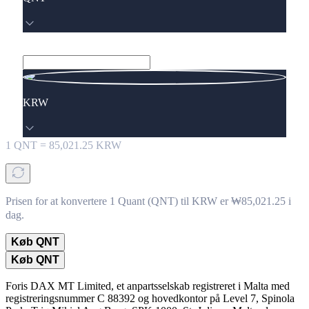
KRW
1
QNT
=
85,021.25
KRW
Prisen for at konvertere 1 Quant (QNT) til KRW er ₩85,021.25 i
dag.
Køb QNT
Køb QNT
Foris DAX MT Limited, et anpartsselskab registreret i Malta med
registreringsnummer C 88392 og hovedkontor på Level 7, Spinola