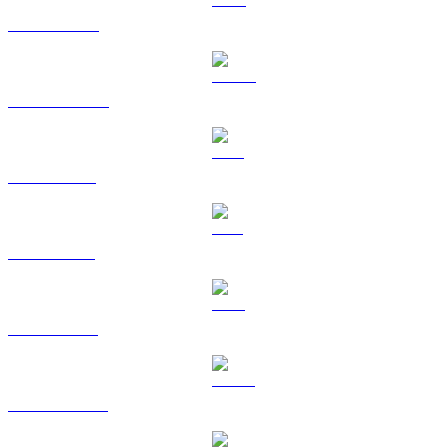
BNB til KRW
USDC til KRW
XRP til KRW
SOL til KRW
TRX til KRW
HYPE til KRW