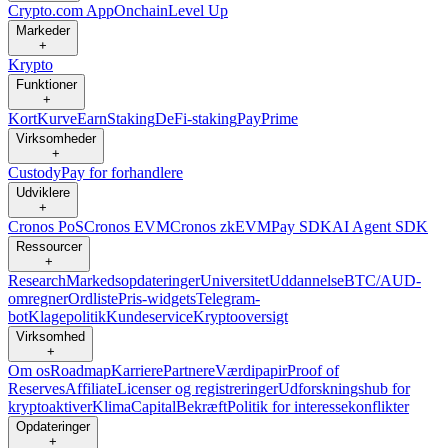
Crypto.com App
Onchain
Level Up
Markeder
+
Krypto
Funktioner
+
Kort
Kurve
Earn
Staking
DeFi-staking
Pay
Prime
Virksomheder
+
Custody
Pay for forhandlere
Udviklere
+
Cronos PoS
Cronos EVM
Cronos zkEVM
Pay SDK
AI Agent SDK
Ressourcer
+
Research
Markedsopdateringer
Universitet
Uddannelse
BTC/AUD-
omregner
Ordliste
Pris-widgets
Telegram-
bot
Klagepolitik
Kundeservice
Kryptooversigt
Virksomhed
+
Om os
Roadmap
Karriere
Partnere
Værdipapir
Proof of
Reserves
Affiliate
Licenser og registreringer
Udforskningshub for
kryptoaktiver
Klima
Capital
Bekræft
Politik for interessekonflikter
Opdateringer
+