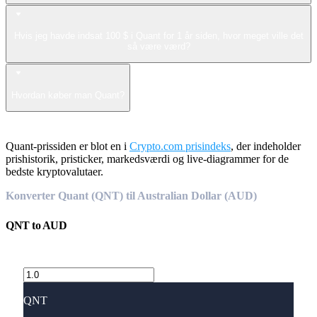
Hvis jeg havde indsat 100 $ i Quant for 1 år siden, hvor meget ville det
så være værd?
Hvordan køber man Quant?
Quant-prissiden er blot en i
Crypto.com prisindeks
, der indeholder
prishistorik, pristicker, markedsværdi og live-diagrammer for de
bedste kryptovalutaer.
Konverter Quant (QNT) til Australian Dollar (AUD)
QNT
to
AUD
QNT