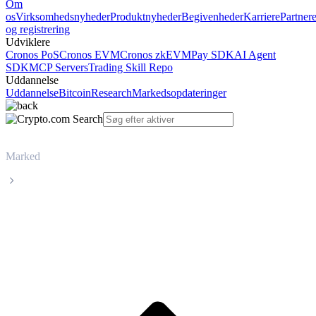
Om
os
Virksomhedsnyheder
Produktnyheder
Begivenheder
Karriere
Partner
og registrering
Udviklere
Cronos PoS
Cronos EVM
Cronos zkEVM
Pay SDK
AI Agent
SDK
MCP Servers
Trading Skill Repo
Uddannelse
Uddannelse
Bitcoin
Research
Markedsopdateringer
Marked
Quant
Livepris på Quant QNT