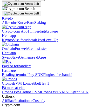
Krypto
Alle coins
Kurve
Earn
Staking
Crypto.com App
Til hverdagsbrugere
Hent app
Krypto
Visa forudbetalt kort
Level Up
Onchain
For web3-entusiaster
Hent app
Swap
Stake
Gennemse dApps
Pay
For forhandlere
Hent app
Betalingsterminal
Pay SDK
Plugins til e-handel
Cronos
EVM-kompatibelt lag 1
Få mere at vide
Cronos PoS
Cronos EVM
Cronos zkEVM
AI Agent SDK
Udforsk
Affiliate
Institutioner
Custody
Crypto.com