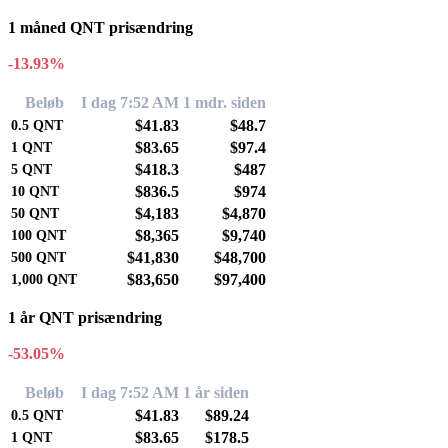
1 måned QNT prisændring
-13.93%
Beløb
I dag 7:52 AM
1 mdr. siden
$41.83
$48.7
0.5
QNT
$83.65
$97.4
1
QNT
$418.3
$487
5
QNT
$836.5
$974
10
QNT
$4,183
$4,870
50
QNT
$8,365
$9,740
100
QNT
$41,830
$48,700
500
QNT
$83,650
$97,400
1,000
QNT
1 år QNT prisændring
-53.05%
Beløb
I dag 7:52 AM
1 år siden
$41.83
$89.24
0.5
QNT
$83.65
$178.5
1
QNT