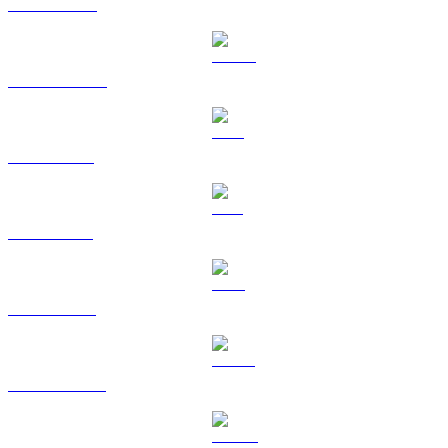
BNB til AUD
USDC til AUD
XRP til AUD
SOL til AUD
TRX til AUD
HYPE til AUD