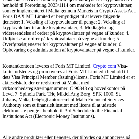
henhold til Forordning 2023/1114 om markeder for kryptovalutaer,
som er implementeret i Malta gennem Markets in Crypto Assets Act.
Foris DAX MT Limited er bemyndiget til at levere følgende
tjenester: 1. Veksling af kryptovalutaer til penge; 2. Veksling af
kryptovalutaer til andre kryptovalutaer; 3. Modtagelse og
videresendelse af ordrer på kryptovalutaer på vegne af kunder; 4.
Udførelse af ordrer på kryptovalutaer på vegne af kunder; 5.
Overførselstjenester for kryptovalutaer på vegne af kunder; 6.
Opbevaring og administration af kryptovalutaer på vegne af kunder.
Kontantkontoen leveres af Foris MT Limited.
Crypto.com
Visa-
kortet udstedes og promoveres af Foris MT Limited i henhold til
dets Visa Principal Member (Issuing)-licens. Foris MT Limited er et
aktieselskab, der er registreret på Malta, med
virksomhedsregistreringsnummer: C 90348 og hovedkontor på
Level 7, Spinola Park, Triq Mikiel Ang Borg, SPK 1000, St.
Julians, Malta, behørigt autoriseret af Malta Financial Services
Authority som et finansielt institut med licens til at udstede
elektroniske penge i henhold til 3rd Schedule to the Financial
Institutions Act (Electronic Money Institutions).
Alle andre produkter eller tjenester, der tilbydes og annonceres på