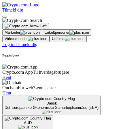
Tilmeld dig
Markeder
Enkeltpersoner
Virksomheder
Udforsk
Log ind
Tilmeld dig
Produkter
Crypto.com App
Til hverdagsbrugere
Hent
Onchain
For web3-entusiaster
Hent
Dansk
Det Europæiske Økonomiske Samarbejdsområde (EEA)
AUD