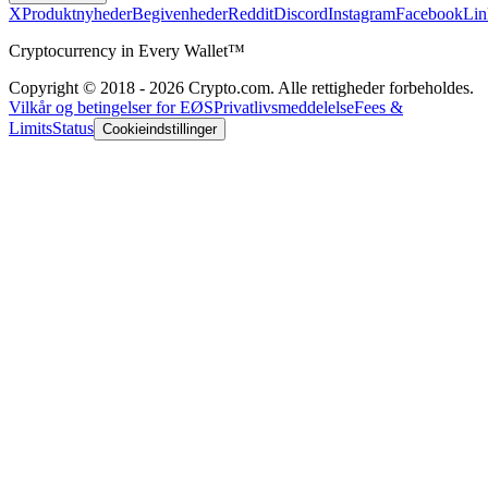
X
Produktnyheder
Begivenheder
Reddit
Discord
Instagram
Facebook
Lin
Cryptocurrency in Every Wallet™
Copyright © 2018 - 2026 Crypto.com. Alle rettigheder forbeholdes.
Vilkår og betingelser for EØS
Privatlivsmeddelelse
Fees &
Limits
Status
Cookieindstillinger