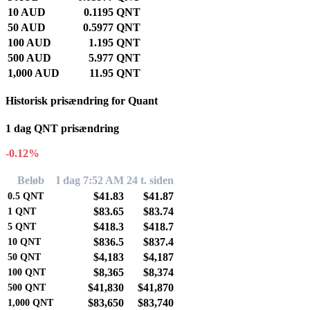
10 AUD
0.1195 QNT
50 AUD
0.5977 QNT
100 AUD
1.195 QNT
500 AUD
5.977 QNT
1,000 AUD
11.95 QNT
Historisk prisændring for Quant
1 dag QNT prisændring
-0.12%
Beløb
I dag 7:52 AM
24 t. siden
$41.83
$41.87
0.5
QNT
$83.65
$83.74
1
QNT
$418.3
$418.7
5
QNT
$836.5
$837.4
10
QNT
$4,183
$4,187
50
QNT
$8,365
$8,374
100
QNT
$41,830
$41,870
500
QNT
$83,650
$83,740
1,000
QNT