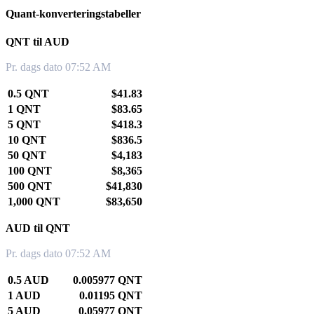
Quant-konverteringstabeller
QNT til AUD
Pr. dags dato 07:52 AM
0.5 QNT
$41.83
1 QNT
$83.65
5 QNT
$418.3
10 QNT
$836.5
50 QNT
$4,183
100 QNT
$8,365
500 QNT
$41,830
1,000 QNT
$83,650
AUD til QNT
Pr. dags dato 07:52 AM
0.5 AUD
0.005977 QNT
1 AUD
0.01195 QNT
5 AUD
0.05977 QNT