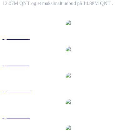
12.07M QNT og et maksimalt udbud på 14.88M QNT .
Populære Quant-konverteringspar
QNT til USD
QNT til BRL
QNT til CAD
QNT til EUR