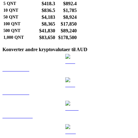
$418.3
$892.4
5
QNT
$836.5
$1,785
10
QNT
$4,183
$8,924
50
QNT
$8,365
$17,850
100
QNT
$41,830
$89,240
500
QNT
$83,650
$178,500
1,000
QNT
Konverter andre kryptovalutaer til AUD
BTC til AUD
ETH til AUD
USDT til AUD