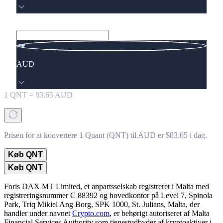
AUD
1
QNT
=
83.65
AUD
Prisen for at konvertere 1 Quant (QNT) til AUD er $83.65 i dag.
Køb QNT
Køb QNT
Foris DAX MT Limited, et anpartsselskab registreret i Malta med
registreringsnummer C 88392 og hovedkontor på Level 7, Spinola
Park, Triq Mikiel Ang Borg, SPK 1000, St. Julians, Malta, der
handler under navnet
Crypto.com
, er behørigt autoriseret af Malta
Financial Services Authority som tjenestudbyder af kryptoaktiver i