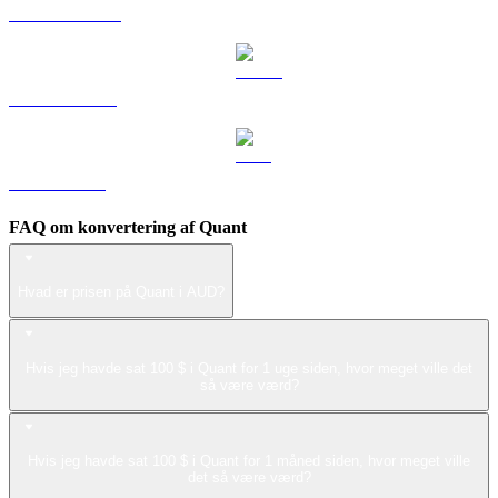
DOGE til AUD
USDS til AUD
LEO til AUD
FAQ om konvertering af Quant
Hvad er prisen på Quant i AUD?
Hvis jeg havde sat 100 $ i Quant for 1 uge siden, hvor meget ville det
så være værd?
Hvis jeg havde sat 100 $ i Quant for 1 måned siden, hvor meget ville
det så være værd?