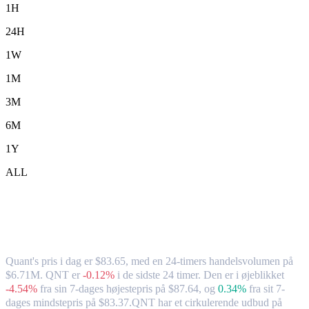
1H
24H
1W
1M
3M
6M
1Y
ALL
Quant (QNT) til AUD – valutakurs og
markedsdata
Quant's pris i dag er $83.65, med en 24-timers handelsvolumen på
$6.71M. QNT er
-0.12%
i de sidste 24 timer.
Den er i øjeblikket
-4.54%
fra sin 7-dages højestepris på $87.64,
og
0.34%
fra sit 7-
dages mindstepris på $83.37.
QNT har et cirkulerende udbud på