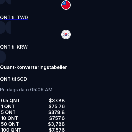
QNT til TWD
QNT til KRW
Quant-konverteringstabeller
QNT til SGD
Pr. dags dato 05:09 AM
0.5 QNT
$37.88
1 QNT
$75.76
5 QNT
$378.8
10 QNT
$757.6
50 QNT
$3,788
100 QNT
$7,576