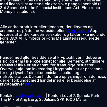
med licens til at udstede elektroniske penge i henhold til
3rd Schedule to the Financial Institutions Act (Electronic
Money Institutions).
Alle andre produkter eller tjenester, der tilbydes og
annonceres på denne webside eller i
Crypto.com
App,
leveres af andre koncernselskaber og falder ikke ind under
Foris DAX MT Limiteds or Foris MT Limiteds regulerede
tjenester.
Handel med eller besiddelse af kryptoaktiver indebærer
risici og er måske ikke egnet for alle. Bemærk, at tidligere
resultater ikke er en garanti for fremtidige resultater.
Overvej nøje, om investering i kryptoaktiver er passende
for dig i lyset af din økonomiske situation og
risikotolerance. Du kan finde flere oplysninger om de risici,
der er forbundet med handel med eller besiddelse af
kryptoaktiver
her
.
Kontakt:
chat.crypto.com
| Kontor: Level 7, Spinola Park,
Triq Mikiel Ang Borg, St Julians SPK 1000 Malta.