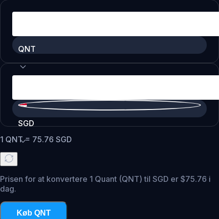
QNT
SGD
1
QNT
=
75.76
SGD
Prisen for at konvertere 1 Quant (QNT) til SGD er $75.76 i
dag.
Køb QNT