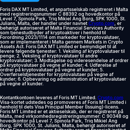
Foris DAX MT Limited, et anpartsselskab registreret i Malta
med registreringsnummer C 88392 og hovedkontor på
Level 7, Spinola Park, Triq Mikiel Ang Borg, SPK 1000, St.
Julians, Malta, der handler under navnet
Crypto.com
, er
behørigt autoriseret af Malta Financial Services Authority
som tjenestudbyder af kryptoaktiver i henhold til
Forordning 2023/1114 om markeder for kryptovalutaer,
som er implementeret i Malta gennem Markets in Crypto
Assets Act. Foris DAX MT Limited er bemyndiget til at
levere følgende tjenester: 1. Veksling af kryptovalutaer til
penge; 2. Veksling af kryptovalutaer til andre
kryptovalutaer; 3. Modtagelse og videresendelse af ordrer
på kryptovalutaer på vegne af kunder; 4. Udførelse af
ordrer på kryptovalutaer på vegne af kunder; 5.
Overførselstjenester for kryptovalutaer på vegne af
kunder; 6. Opbevaring og administration af kryptovalutaer
på vegne af kunder.
Kontantkontoen leveres af Foris MT Limited.
Crypto.com
Visa-kortet udstedes og promoveres af Foris MT Limited i
henhold til dets Visa Principal Member (Issuing)-licens.
Foris MT Limited er et aktieselskab, der er registreret på
Malta, med virksomhedsregistreringsnummer: C 90348 og
hovedkontor på Level 7, Spinola Park, Triq Mikiel Ang
Borg, SPK 1000, St. Julians, Malta, behørigt autoriseret af
Malta Financial Services Authority som et finansielt institut