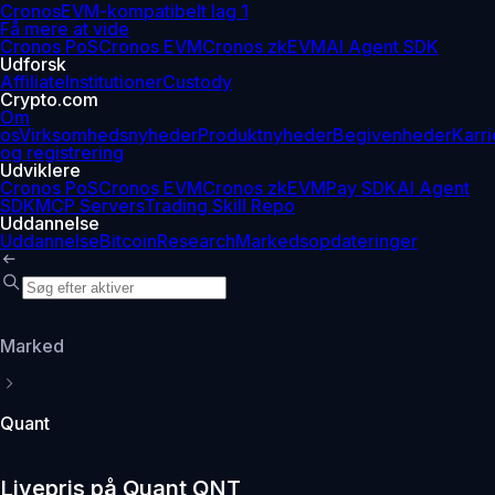
Cronos
EVM-kompatibelt lag 1
Få mere at vide
Cronos PoS
Cronos EVM
Cronos zkEVM
AI Agent SDK
Udforsk
Affiliate
Institutioner
Custody
Crypto.com
Om
os
Virksomhedsnyheder
Produktnyheder
Begivenheder
Karri
og registrering
Udviklere
Cronos PoS
Cronos EVM
Cronos zkEVM
Pay SDK
AI Agent
SDK
MCP Servers
Trading Skill Repo
Uddannelse
Uddannelse
Bitcoin
Research
Markedsopdateringer
Marked
Quant
Livepris på Quant QNT