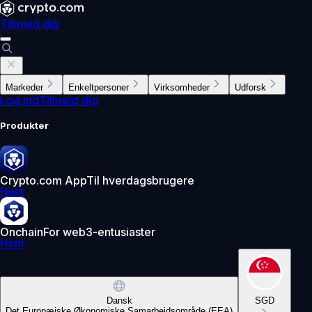
Tilmeld dig
Markeder
Enkeltpersoner
Virksomheder
Udforsk
Log ind
Tilmeld dig
Produkter
Crypto.com App
Til hverdagsbrugere
Hent
Onchain
For web3-entusiaster
Hent
Dansk
SGD
Det Europæiske Økonomiske Samarbejdsområde (EEA)