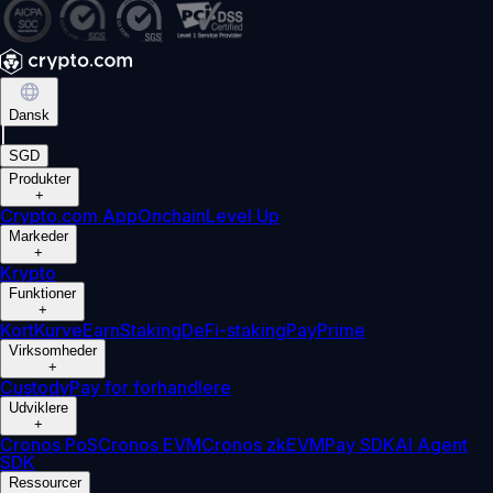
Dansk
|
SGD
Produkter
+
Crypto.com App
Onchain
Level Up
Markeder
+
Krypto
Funktioner
+
Kort
Kurve
Earn
Staking
DeFi-staking
Pay
Prime
Virksomheder
+
Custody
Pay for forhandlere
Udviklere
+
Cronos PoS
Cronos EVM
Cronos zkEVM
Pay SDK
AI Agent
SDK
Ressourcer