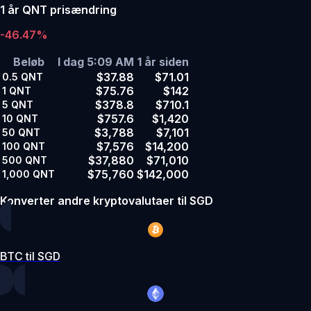
1 år QNT prisændring
-46.47%
Beløb
I dag 5:09 AM
1 år siden
$37.88
$71.01
0.5
QNT
$75.76
$142
1
QNT
$378.8
$710.1
5
QNT
$757.6
$1,420
10
QNT
$3,788
$7,101
50
QNT
$7,576
$14,200
100
QNT
$37,880
$71,010
500
QNT
$75,760
$142,000
1,000
QNT
Konverter andre kryptovalutaer til SGD
BTC til SGD