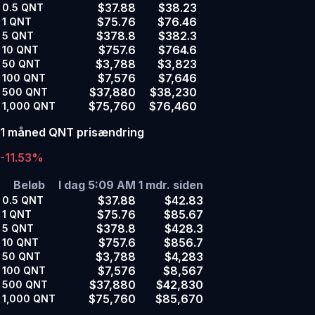
$37.88
$38.23
0.5
QNT
$75.76
$76.46
1
QNT
$378.8
$382.3
5
QNT
$757.6
$764.6
10
QNT
$3,788
$3,823
50
QNT
$7,576
$7,646
100
QNT
$37,880
$38,230
500
QNT
$75,760
$76,460
1,000
QNT
1 måned QNT prisændring
-11.53%
Beløb
I dag 5:09 AM
1 mdr. siden
$37.88
$42.83
0.5
QNT
$75.76
$85.67
1
QNT
$378.8
$428.3
5
QNT
$757.6
$856.7
10
QNT
$3,788
$4,283
50
QNT
$7,576
$8,567
100
QNT
$37,880
$42,830
500
QNT
$75,760
$85,670
1,000
QNT