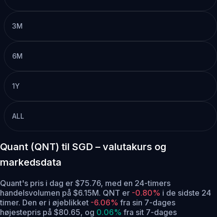
3M
6M
1Y
ALL
Quant (QNT) til SGD – valutakurs og
markedsdata
Quant's pris i dag er $75.76, med en 24-timers
handelsvolumen på $6.15M. QNT er
-0.80%
i de sidste 24
timer.
Den er i øjeblikket
-6.06%
fra sin 7-dages
højestepris på $80.65,
og
0.06%
fra sit 7-dages