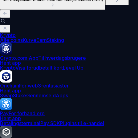
Krypto
Alle coins
Kurve
Earn
Staking
Crypto.com App
Til hverdagsbrugere
Hent app
Krypto
Visa forudbetalt kort
Level Up
Onchain
For web3-entusiaster
Hent app
Swap
Stake
Gennemse dApps
Pay
For forhandlere
Hent app
Betalingsterminal
Pay SDK
Plugins til e-handel