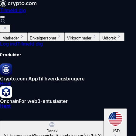
Tilmeld dig
Markeder
Enkeltpersoner
Virksomheder
Udforsk
Log ind
Tilmeld dig
Produkter
Crypto.com App
Til hverdagsbrugere
Hent
Onchain
For web3-entusiaster
Hent
Dansk
USD
Det Europæiske Økonomiske Samarbejdsområde (EEA)