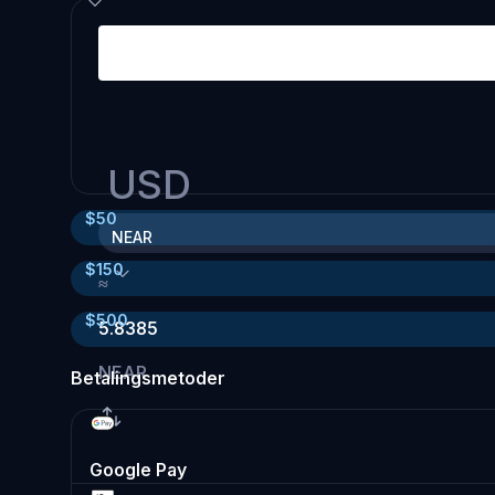
USD
$
50
NEAR
$
150
≈
$
500
5.8385
NEAR
Betalingsmetoder
Google Pay