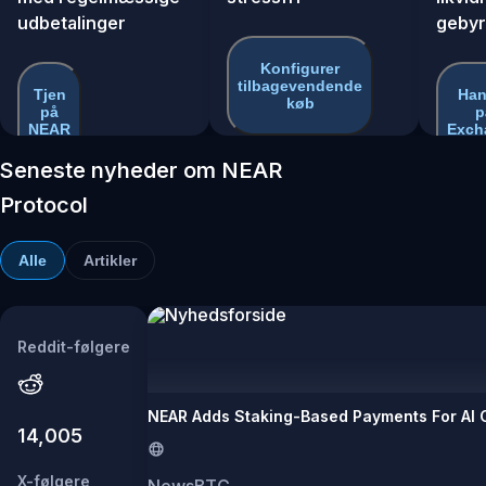
udbetalinger
gebyr
Konfigurer
tilbagevendende
Tjen
Han
køb
på
p
NEAR
Exch
Seneste nyheder om NEAR
Protocol
Alle
Artikler
Reddit-følgere
NEAR Adds Staking-Based Payments For AI 
14,005
X-følgere
NewsBTC