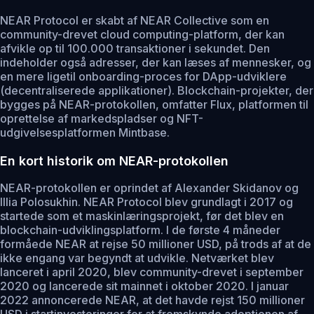
NEAR Protocol er skabt af NEAR Collective som en
community-drevet cloud computing-platform, der kan
afvikle op til 100.000 transaktioner i sekundet. Den
indeholder også adresser, der kan læses af mennesker, og
en mere ligetil onboarding-proces for DApp-udviklere
(decentraliserede applikationer). Blockchain-projekter, der
bygges på NEAR-protokollen, omfatter Flux, platformen til
oprettelse af markedspladser og NFT-
udgivelsesplatformen Mintbase.
En kort historik om NEAR-protokollen
NEAR-protokollen er oprindet af Alexander Skidanov og
Illia Polosukhin. NEAR Protocol blev grundlagt i 2017 og
startede som et maskinlæringsprojekt, før det blev en
blockchain-udviklingsplatform. I de første 4 måneder
formåede NEAR at rejse 50 millioner USD, på trods af at de
ikke engang var begyndt at udvikle. Netværket blev
lanceret i april 2020, blev community-drevet i september
2020 og lancerede sit mainnet i oktober 2020. I januar
2022 annoncerede NEAR, at det havde rejst 150 millioner
USD i startinvesteringer for at fremskynde adoptionen af