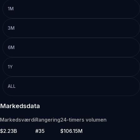
1M
3M
6M
1Y
ALL
Markedsdata
Markedsværdi
Rangering
24-timers volumen
$2.23B
#35
$106.15M