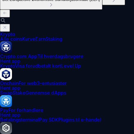
Krypto
Alle coins
Kurve
Earn
Staking
Crypto.com App
Til hverdagsbrugere
Hent app
Krypto
Visa forudbetalt kort
Level Up
Onchain
For web3-entusiaster
Hent app
Swap
Stake
Gennemse dApps
Pay
For forhandlere
Hent app
Betalingsterminal
Pay SDK
Plugins til e-handel