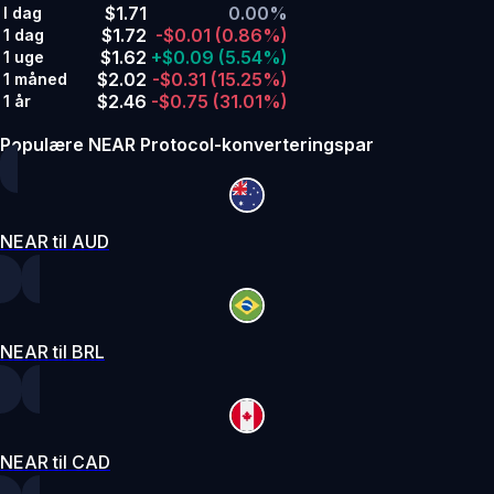
$1.71
0.00%
I dag
$1.72
-$0.01
(0.86%)
1 dag
$1.62
+$0.09
(5.54%)
1 uge
$2.02
-$0.31
(15.25%)
1 måned
$2.46
-$0.75
(31.01%)
1 år
Populære NEAR Protocol-konverteringspar
NEAR til AUD
NEAR til BRL
NEAR til CAD