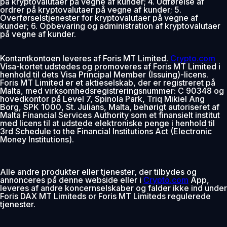
på kryptovalutaer på vegne af kunder; 4. Udførelse af
ordrer på kryptovalutaer på vegne af kunder; 5.
Overførselstjenester for kryptovalutaer på vegne af
kunder; 6. Opbevaring og administration af kryptovalutaer
på vegne af kunder.
Kontantkontoen leveres af Foris MT Limited.
Crypto.com
Visa-kortet udstedes og promoveres af Foris MT Limited i
henhold til dets Visa Principal Member (Issuing)-licens.
Foris MT Limited er et aktieselskab, der er registreret på
Malta, med virksomhedsregistreringsnummer: C 90348 og
hovedkontor på Level 7, Spinola Park, Triq Mikiel Ang
Borg, SPK 1000, St. Julians, Malta, behørigt autoriseret af
Malta Financial Services Authority som et finansielt institut
med licens til at udstede elektroniske penge i henhold til
3rd Schedule to the Financial Institutions Act (Electronic
Money Institutions).
Alle andre produkter eller tjenester, der tilbydes og
annonceres på denne webside eller i
Crypto.com
App,
leveres af andre koncernselskaber og falder ikke ind under
Foris DAX MT Limiteds or Foris MT Limiteds regulerede
tjenester.