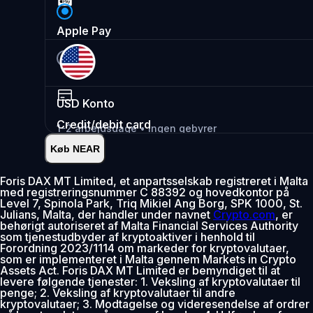
Apple Pay
USD
Konto
Credit/debit card
1-2 arbejdsdage • Ingen gebyrer
Køb NEAR
Øjeblikkelig
•
Indsæt
2.99%
Foris DAX MT Limited, et anpartsselskab registreret i Malta
med registreringsnummer C 88392 og hovedkontor på
0% gebyr de første 30 dage
Level 7, Spinola Park, Triq Mikiel Ang Borg, SPK 1000, St.
Julians, Malta, der handler under navnet
Crypto.com
, er
Tilføj
behørigt autoriseret af Malta Financial Services Authority
som tjenestudbyder af kryptoaktiver i henhold til
Forordning 2023/1114 om markeder for kryptovalutaer,
som er implementeret i Malta gennem Markets in Crypto
Assets Act. Foris DAX MT Limited er bemyndiget til at
levere følgende tjenester: 1. Veksling af kryptovalutaer til
penge; 2. Veksling af kryptovalutaer til andre
kryptovalutaer; 3. Modtagelse og videresendelse af ordrer