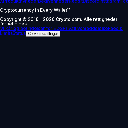
X
Produktnyheder
Begivenheder
Reddit
Discord
Instagram
Fa
Cryptocurrency in Every Wallet™
Copyright © 2018 - 2026 Crypto.com. Alle rettigheder
forbeholdes.
Vilkår og betingelser for EØS
Privatlivsmeddelelse
Fees &
Limits
Status
Cookieindstillinger