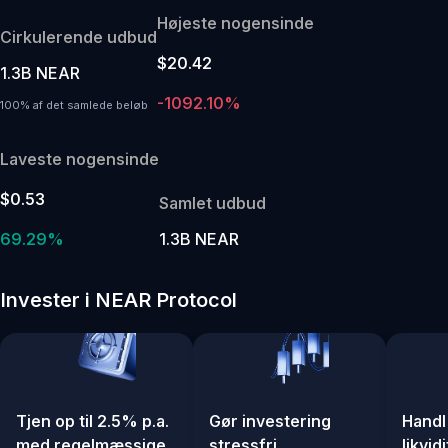
Højeste nogensinde
Cirkulerende udbud
$20.42
1.3B NEAR
-1092.10%
100% af det samlede beløb
Laveste nogensinde
$0.53
Samlet udbud
69.29%
1.3B NEAR
Invester i NEAR Protocol
Tjen op til 2.5% p.a.
Gør investering
Handl
med regelmæssige
stressfri
likvid