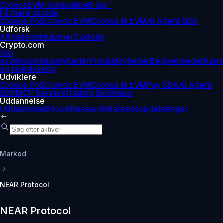
Cronos
EVM-kompatibelt lag 1
Få mere at vide
Cronos PoS
Cronos EVM
Cronos zkEVM
AI Agent SDK
Udforsk
Affiliate
Institutioner
Custody
Crypto.com
Om
os
Virksomhedsnyheder
Produktnyheder
Begivenheder
Karri
og registrering
Udviklere
Cronos PoS
Cronos EVM
Cronos zkEVM
Pay SDK
AI Agent
SDK
MCP Servers
Trading Skill Repo
Uddannelse
Uddannelse
Bitcoin
Research
Markedsopdateringer
Marked
NEAR Protocol
NEAR Protocol