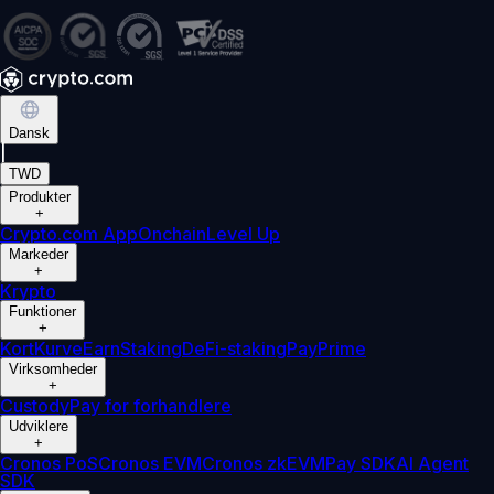
Dansk
|
TWD
Produkter
+
Crypto.com App
Onchain
Level Up
Markeder
+
Krypto
Funktioner
+
Kort
Kurve
Earn
Staking
DeFi-staking
Pay
Prime
Virksomheder
+
Custody
Pay for forhandlere
Udviklere
+
Cronos PoS
Cronos EVM
Cronos zkEVM
Pay SDK
AI Agent
SDK