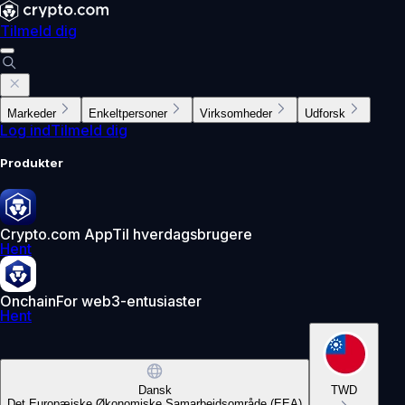
Tilmeld dig
Markeder
Enkeltpersoner
Virksomheder
Udforsk
Log ind
Tilmeld dig
Produkter
Crypto.com App
Til hverdagsbrugere
Hent
Onchain
For web3-entusiaster
Hent
Dansk
TWD
Det Europæiske Økonomiske Samarbejdsområde (EEA)