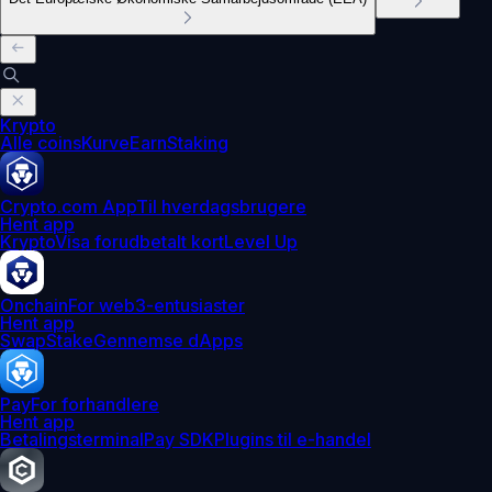
Krypto
Alle coins
Kurve
Earn
Staking
Crypto.com App
Til hverdagsbrugere
Hent app
Krypto
Visa forudbetalt kort
Level Up
Onchain
For web3-entusiaster
Hent app
Swap
Stake
Gennemse dApps
Pay
For forhandlere
Hent app
Betalingsterminal
Pay SDK
Plugins til e-handel