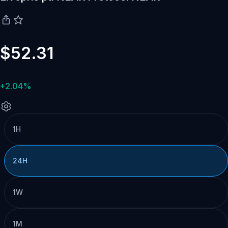
$52.31
+2.04%
1H
24H
1W
1M