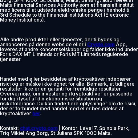
Malta Financial Services Authority som et finansielt institut
med licens til at udstede elektroniske penge i henhold til
3rd Schedule to the Financial Institutions Act (Electronic
Money Institutions).
Alle andre produkter eller tjenester, der tilbydes og
annonceres på denne webside eller i
Crypto.com
App,
leveres af andre koncernselskaber og falder ikke ind under
Foris DAX MT Limiteds or Foris MT Limiteds regulerede
tjenester.
Handel med eller besiddelse af kryptoaktiver indebærer
risici og er måske ikke egnet for alle. Bemærk, at tidligere
resultater ikke er en garanti for fremtidige resultater.
Overvej nøje, om investering i kryptoaktiver er passende
for dig i lyset af din økonomiske situation og
risikotolerance. Du kan finde flere oplysninger om de risici,
der er forbundet med handel med eller besiddelse af
kryptoaktiver
her
.
Kontakt:
chat.crypto.com
| Kontor: Level 7, Spinola Park,
Triq Mikiel Ang Borg, St Julians SPK 1000 Malta.