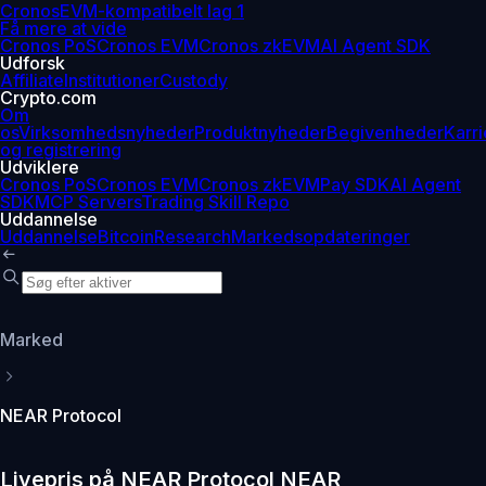
Cronos
EVM-kompatibelt lag 1
Få mere at vide
Cronos PoS
Cronos EVM
Cronos zkEVM
AI Agent SDK
Udforsk
Affiliate
Institutioner
Custody
Crypto.com
Om
os
Virksomhedsnyheder
Produktnyheder
Begivenheder
Karri
og registrering
Udviklere
Cronos PoS
Cronos EVM
Cronos zkEVM
Pay SDK
AI Agent
SDK
MCP Servers
Trading Skill Repo
Uddannelse
Uddannelse
Bitcoin
Research
Markedsopdateringer
Marked
NEAR Protocol
Livepris på NEAR Protocol NEAR