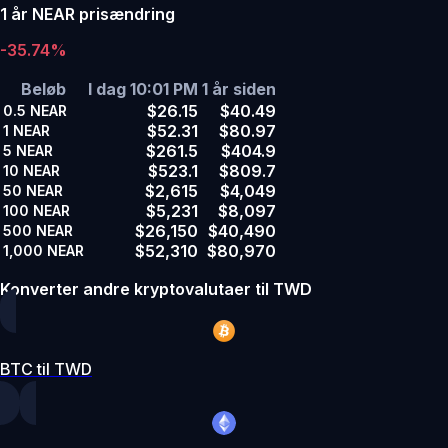
1 år NEAR prisændring
-35.74%
Beløb
I dag 10:01 PM
1 år siden
$26.15
$40.49
0.5
NEAR
$52.31
$80.97
1
NEAR
$261.5
$404.9
5
NEAR
$523.1
$809.7
10
NEAR
$2,615
$4,049
50
NEAR
$5,231
$8,097
100
NEAR
$26,150
$40,490
500
NEAR
$52,310
$80,970
1,000
NEAR
Konverter andre kryptovalutaer til TWD
BTC til TWD