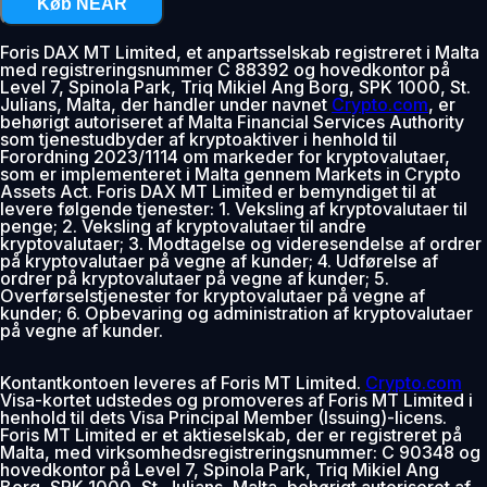
Køb NEAR
Foris DAX MT Limited, et anpartsselskab registreret i Malta
med registreringsnummer C 88392 og hovedkontor på
Level 7, Spinola Park, Triq Mikiel Ang Borg, SPK 1000, St.
Julians, Malta, der handler under navnet
Crypto.com
, er
behørigt autoriseret af Malta Financial Services Authority
som tjenestudbyder af kryptoaktiver i henhold til
Forordning 2023/1114 om markeder for kryptovalutaer,
som er implementeret i Malta gennem Markets in Crypto
Assets Act. Foris DAX MT Limited er bemyndiget til at
levere følgende tjenester: 1. Veksling af kryptovalutaer til
penge; 2. Veksling af kryptovalutaer til andre
kryptovalutaer; 3. Modtagelse og videresendelse af ordrer
på kryptovalutaer på vegne af kunder; 4. Udførelse af
ordrer på kryptovalutaer på vegne af kunder; 5.
Overførselstjenester for kryptovalutaer på vegne af
kunder; 6. Opbevaring og administration af kryptovalutaer
på vegne af kunder.
Kontantkontoen leveres af Foris MT Limited.
Crypto.com
Visa-kortet udstedes og promoveres af Foris MT Limited i
henhold til dets Visa Principal Member (Issuing)-licens.
Foris MT Limited er et aktieselskab, der er registreret på
Malta, med virksomhedsregistreringsnummer: C 90348 og
hovedkontor på Level 7, Spinola Park, Triq Mikiel Ang
Borg, SPK 1000, St. Julians, Malta, behørigt autoriseret af