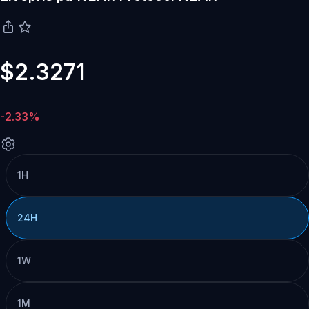
$2.3271
-2.33%
1H
24H
1W
1M