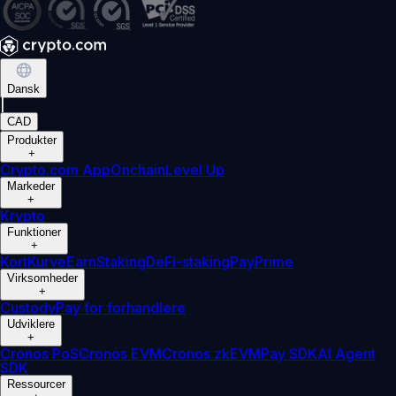
Dansk
|
CAD
Produkter
+
Crypto.com App
Onchain
Level Up
Markeder
+
Krypto
Funktioner
+
Kort
Kurve
Earn
Staking
DeFi-staking
Pay
Prime
Virksomheder
+
Custody
Pay for forhandlere
Udviklere
+
Cronos PoS
Cronos EVM
Cronos zkEVM
Pay SDK
AI Agent
SDK
Ressourcer