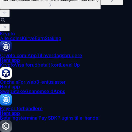
Krypto
Alle coins
Kurve
Earn
Staking
Crypto.com App
Til hverdagsbrugere
Hent app
Krypto
Visa forudbetalt kort
Level Up
Onchain
For web3-entusiaster
Hent app
Swap
Stake
Gennemse dApps
Pay
For forhandlere
Hent app
Betalingsterminal
Pay SDK
Plugins til e-handel