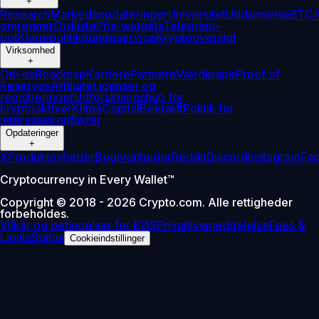
+
Research
Markedsopdateringer
Universitet
Uddannelse
BTC/
omregner
Ordliste
Pris-widgets
Telegram-
bot
Klagepolitik
Kundeservice
Kryptooversigt
Virksomhed
+
Om os
Roadmap
Karriere
Partnere
Værdipapir
Proof of
Reserves
Affiliate
Licenser og
registreringer
Udforskningshub for
kryptoaktiver
Klima
Capital
Bekræft
Politik for
interessekonflikter
Opdateringer
+
X
Produktnyheder
Begivenheder
Reddit
Discord
Instagram
Fa
Cryptocurrency in Every Wallet™
Copyright © 2018 - 2026 Crypto.com. Alle rettigheder
forbeholdes.
Vilkår og betingelser for EØS
Privatlivsmeddelelse
Fees &
Limits
Status
Cookieindstillinger