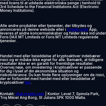
med licens til at udstede elektroniske penge i henhold til
3rd Schedule to the Financial Institutions Act (Electronic
Money Institutions).
Alle andre produkter eller tjenester, der tilbydes og
annonceres på denne webside eller i
Crypto.com
App,
leveres af andre koncernselskaber og falder ikke ind under
Foris DAX MT Limiteds or Foris MT Limiteds regulerede
tjenester.
Handel med eller besiddelse af kryptoaktiver indebærer
risici og er måske ikke egnet for alle. Bemærk, at tidligere
resultater ikke er en garanti for fremtidige resultater.
Overvej nøje, om investering i kryptoaktiver er passende
for dig i lyset af din økonomiske situation og
risikotolerance. Du kan finde flere oplysninger om de risici,
der er forbundet med handel med eller besiddelse af
kryptoaktiver
her
.
Kontakt:
chat.crypto.com
| Kontor: Level 7, Spinola Park,
Triq Mikiel Ang Borg, St Julians SPK 1000 Malta.