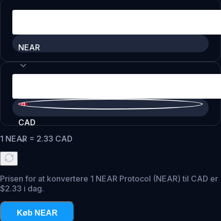
NEAR
CAD
1
NEAR
=
2.33
CAD
Prisen for at konvertere 1 NEAR Protocol (NEAR) til CAD er
$2.33 i dag.
Køb NEAR