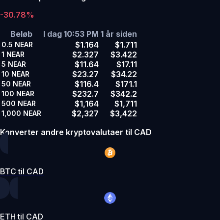
-30.78%
Beløb
I dag 10:53 PM
1 år siden
$1.164
$1.711
0.5
NEAR
$2.327
$3.422
1
NEAR
$11.64
$17.11
5
NEAR
$23.27
$34.22
10
NEAR
$116.4
$171.1
50
NEAR
$232.7
$342.2
100
NEAR
$1,164
$1,711
500
NEAR
$2,327
$3,422
1,000
NEAR
Konverter andre kryptovalutaer til CAD
BTC til CAD
ETH til CAD