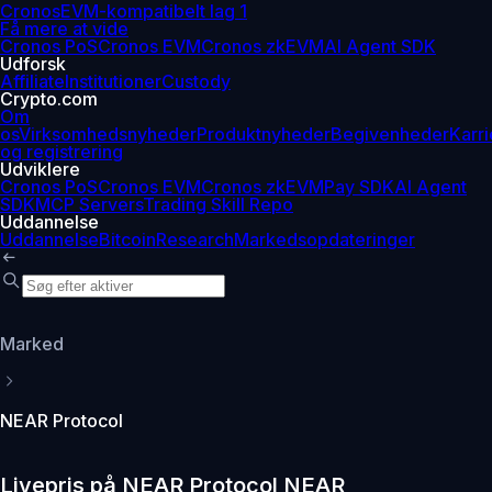
Cronos
EVM-kompatibelt lag 1
Få mere at vide
Cronos PoS
Cronos EVM
Cronos zkEVM
AI Agent SDK
Udforsk
Affiliate
Institutioner
Custody
Crypto.com
Om
os
Virksomhedsnyheder
Produktnyheder
Begivenheder
Karri
og registrering
Udviklere
Cronos PoS
Cronos EVM
Cronos zkEVM
Pay SDK
AI Agent
SDK
MCP Servers
Trading Skill Repo
Uddannelse
Uddannelse
Bitcoin
Research
Markedsopdateringer
Marked
NEAR Protocol
Livepris på NEAR Protocol NEAR