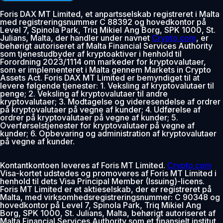
Foris DAX MT Limited, et anpartsselskab registreret i Malta
med registreringsnummer C 88392 og hovedkontor på
Level 7, Spinola Park, Triq Mikiel Ang Borg, SPK 1000, St.
Julians, Malta, der handler under navnet
Crypto.com
, er
behørigt autoriseret af Malta Financial Services Authority
som tjenestudbyder af kryptoaktiver i henhold til
Forordning 2023/1114 om markeder for kryptovalutaer,
som er implementeret i Malta gennem Markets in Crypto
Assets Act. Foris DAX MT Limited er bemyndiget til at
levere følgende tjenester: 1. Veksling af kryptovalutaer til
penge; 2. Veksling af kryptovalutaer til andre
kryptovalutaer; 3. Modtagelse og videresendelse af ordrer
på kryptovalutaer på vegne af kunder; 4. Udførelse af
ordrer på kryptovalutaer på vegne af kunder; 5.
Overførselstjenester for kryptovalutaer på vegne af
kunder; 6. Opbevaring og administration af kryptovalutaer
på vegne af kunder.
Kontantkontoen leveres af Foris MT Limited.
Crypto.com
Visa-kortet udstedes og promoveres af Foris MT Limited i
henhold til dets Visa Principal Member (Issuing)-licens.
Foris MT Limited er et aktieselskab, der er registreret på
Malta, med virksomhedsregistreringsnummer: C 90348 og
hovedkontor på Level 7, Spinola Park, Triq Mikiel Ang
Borg, SPK 1000, St. Julians, Malta, behørigt autoriseret af
Malta Financial Services Authority som et finansielt institut