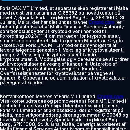
Foris DAX MT Limited, et anpartsselskab registreret i Malta
med registreringsnummer C 88392 og hovedkontor på
Level 7, Spinola Park, Triq Mikiel Ang Borg, SPK 1000, St.
Julians, Malta, der handler under navnet
Crypto.com
, er
behørigt autoriseret af Malta Financial Services Authority
som tjenestudbyder af kryptoaktiver i henhold til
Forordning 2023/1114 om markeder for kryptovalutaer,
som er implementeret i Malta gennem Markets in Crypto
Assets Act. Foris DAX MT Limited er bemyndiget til at
levere følgende tjenester: 1. Veksling af kryptovalutaer til
penge; 2. Veksling af kryptovalutaer til andre
kryptovalutaer; 3. Modtagelse og videresendelse af ordrer
på kryptovalutaer på vegne af kunder; 4. Udførelse af
ordrer på kryptovalutaer på vegne af kunder; 5.
Overførselstjenester for kryptovalutaer på vegne af
kunder; 6. Opbevaring og administration af kryptovalutaer
på vegne af kunder.
Kontantkontoen leveres af Foris MT Limited.
Crypto.com
Visa-kortet udstedes og promoveres af Foris MT Limited i
henhold til dets Visa Principal Member (Issuing)-licens.
Foris MT Limited er et aktieselskab, der er registreret på
Malta, med virksomhedsregistreringsnummer: C 90348 og
hovedkontor på Level 7, Spinola Park, Triq Mikiel Ang
Borg, SPK 1000, St. Julians, Malta, behørigt autoriseret af
Malta Financial Services Authority som et finansielt institut