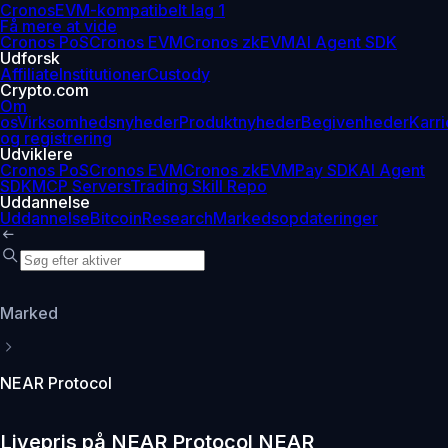
Cronos
EVM-kompatibelt lag 1
Få mere at vide
Cronos PoS
Cronos EVM
Cronos zkEVM
AI Agent SDK
Udforsk
Affiliate
Institutioner
Custody
Crypto.com
Om
os
Virksomhedsnyheder
Produktnyheder
Begivenheder
Karri
og registrering
Udviklere
Cronos PoS
Cronos EVM
Cronos zkEVM
Pay SDK
AI Agent
SDK
MCP Servers
Trading Skill Repo
Uddannelse
Uddannelse
Bitcoin
Research
Markedsopdateringer
Marked
NEAR Protocol
Livepris på NEAR Protocol NEAR