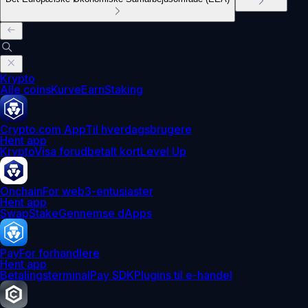
Krypto
Alle coins
Kurve
Earn
Staking
Crypto.com App
Til hverdagsbrugere
Hent app
Krypto
Visa forudbetalt kort
Level Up
Onchain
For web3-entusiaster
Hent app
Swap
Stake
Gennemse dApps
Pay
For forhandlere
Hent app
Betalingsterminal
Pay SDK
Plugins til e-handel