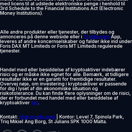
med licens til at udstede elektroniske penge i henhold til
3rd Schedule to the Financial Institutions Act (Electronic
Money Institutions).
Alle andre produkter eller tjenester, der tilbydes og
annonceres på denne webside eller i
Crypto.com
App,
leveres af andre koncernselskaber og falder ikke ind under
Foris DAX MT Limiteds or Foris MT Limiteds regulerede
tjenester.
Handel med eller besiddelse af kryptoaktiver indebærer
risici og er måske ikke egnet for alle. Bemærk, at tidligere
resultater ikke er en garanti for fremtidige resultater.
Overvej nøje, om investering i kryptoaktiver er passende
for dig i lyset af din økonomiske situation og
risikotolerance. Du kan finde flere oplysninger om de risici,
der er forbundet med handel med eller besiddelse af
kryptoaktiver
her
.
Kontakt:
chat.crypto.com
| Kontor: Level 7, Spinola Park,
Triq Mikiel Ang Borg, St Julians SPK 1000 Malta.