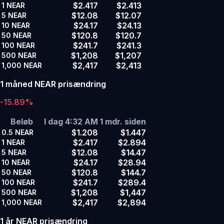
$2.417
$2.413
1
NEAR
$12.08
$12.07
5
NEAR
$24.17
$24.13
10
NEAR
$120.8
$120.7
50
NEAR
$241.7
$241.3
100
NEAR
$1,208
$1,207
500
NEAR
$2,417
$2,413
1,000
NEAR
1 måned NEAR prisændring
-15.89%
Beløb
I dag 4:32 AM
1 mdr. siden
$1.208
$1.447
0.5
NEAR
$2.417
$2.894
1
NEAR
$12.08
$14.47
5
NEAR
$24.17
$28.94
10
NEAR
$120.8
$144.7
50
NEAR
$241.7
$289.4
100
NEAR
$1,208
$1,447
500
NEAR
$2,417
$2,894
1,000
NEAR
1 år NEAR prisændring