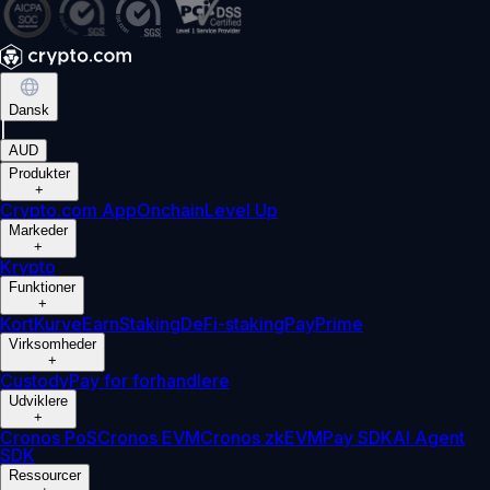
Dansk
|
AUD
Produkter
+
Crypto.com App
Onchain
Level Up
Markeder
+
Krypto
Funktioner
+
Kort
Kurve
Earn
Staking
DeFi-staking
Pay
Prime
Virksomheder
+
Custody
Pay for forhandlere
Udviklere
+
Cronos PoS
Cronos EVM
Cronos zkEVM
Pay SDK
AI Agent
SDK
Ressourcer