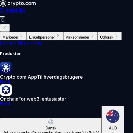
Tilmeld dig
Markeder
Enkeltpersoner
Virksomheder
Udforsk
Log ind
Tilmeld dig
Produkter
Crypto.com App
Til hverdagsbrugere
Hent
Onchain
For web3-entusiaster
Hent
Dansk
AUD
Det Europæiske Økonomiske Samarbejdsområde (EEA)