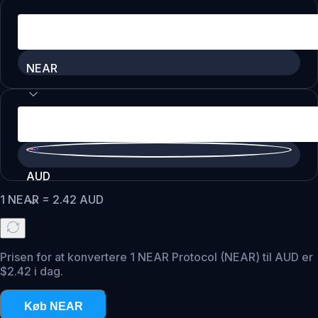
NEAR
AUD
1
NEAR
=
2.42
AUD
Prisen for at konvertere 1 NEAR Protocol (NEAR) til AUD er
$2.42 i dag.
Køb NEAR