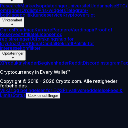
+
Research
Markedsopdateringer
Universitet
Uddannelse
BTC/
omregner
Ordliste
Pris-widgets
Telegram-
bot
Klagepolitik
Kundeservice
Kryptooversigt
Virksomhed
+
Om os
Roadmap
Karriere
Partnere
Værdipapir
Proof of
Reserves
Affiliate
Licenser og
registreringer
Udforskningshub for
kryptoaktiver
Klima
Capital
Bekræft
Politik for
interessekonflikter
Opdateringer
+
X
Produktnyheder
Begivenheder
Reddit
Discord
Instagram
Fa
Cryptocurrency in Every Wallet™
Copyright © 2018 - 2026 Crypto.com. Alle rettigheder
forbeholdes.
Vilkår og betingelser for EØS
Privatlivsmeddelelse
Fees &
Limits
Status
Cookieindstillinger