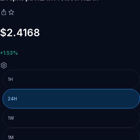
$2.4168
+1.53%
1H
24H
1W
1M